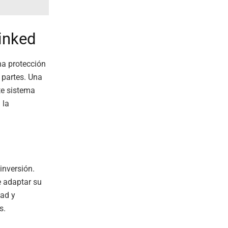
linked
na protección
 partes. Una
ste sistema
 la
inversión.
e adaptar su
dad y
s.