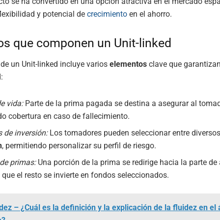
cto se ha convertido en una opción atractiva en el mercado espa
lexibilidad y potencial de
crecimiento
en el ahorro.
os que componen un Unit-linked
 de un Unit-linked incluye varios
elementos
clave que garantiza
:
e vida:
Parte de la prima pagada se destina a asegurar al tomad
do cobertura en caso de fallecimiento.
 de inversión:
Los tomadores pueden seleccionar entre diverso
n
, permitiendo personalizar su perfil de riesgo.
 de primas:
Una porción de la prima se redirige hacia la parte de 
 que el resto se invierte en fondos seleccionados.
dez – ¿Cuál es la definición y la explicación de la fluidez en el