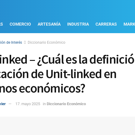
AS
COMERCIO
ARTESANÍA
INDUSTRIA
CARRERAS
MARK
ión de Interés
Diccionario Económico
inked – ¿Cuál es la definició
cación de Unit-linked en
nos económicos?
vier
17. mayo 2025
in
Diccionario Económico