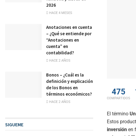
2026
HACE 4 MESES
Anotaciones en cuenta
– ¿Qué se entiende por
“Anotaciones en
cuenta” en
contabilidad?
HACE 2 AÑOS
Bonos – ¿Cuál es la
definición y explicación
de los Bonos en
475
términos económicos?
COMPARTIDOS
HACE 2 AÑOS
El término
Un
Estos product
SIGUEME
inversión
en f