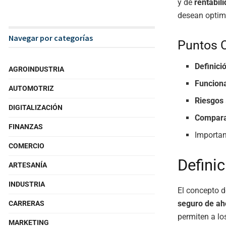
y de
rentabil
desean optim
Navegar por categorías
Puntos 
Definici
AGROINDUSTRIA
Funcion
AUTOMOTRIZ
Riesgos
DIGITALIZACIÓN
Compara
FINANZAS
Importan
COMERCIO
Definic
ARTESANÍA
INDUSTRIA
El concepto d
seguro de ah
CARRERAS
permiten a lo
MARKETING