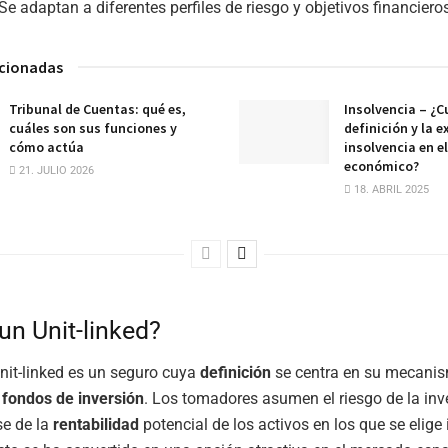
Se adaptan a diferentes perfiles de riesgo y objetivos financiero
acionadas
Tribunal de Cuentas: qué es,
Insolvencia – ¿Cu
cuáles son sus funciones y
definición y la e
cómo actúa
insolvencia en e
económico?
21. JULIO 2026
18. ABRIL 2025
un Unit-linked?
nit-linked es un seguro cuya
definición
se centra en su mecani
a
fondos de inversión
. Los tomadores asumen el riesgo de la inv
se de la
rentabilidad
potencial de los activos en los que se elige i