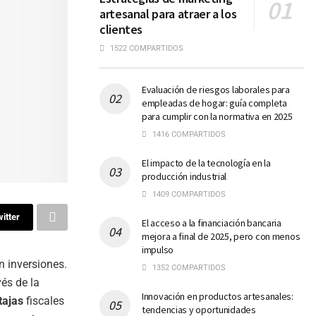
artesanal para atraer a los
clientes
1522 COMPARTIDOS
Evaluación de riesgos laborales para
empleadas de hogar: guía completa
para cumplir con la normativa en 2025
1416 COMPARTIDOS
El impacto de la tecnología en la
producción industrial
1409 COMPARTIDOS
itter
El acceso a la financiación bancaria
mejora a final de 2025, pero con menos
impulso
n inversiones.
1352 COMPARTIDOS
és de la
Innovación en productos artesanales:
tajas
fiscales
tendencias y oportunidades