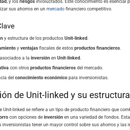
idad
, y los
riesgos
involucrados. Este conocimiento es esencial 
izar sus ahorros en un
mercado
financiero competitivo.
Clave
ón
y estructura de los productos
Unit-linked
.
amiento
y
ventajas
fiscales de estos
productos financieros
.
asociados a la
inversión
en
Unit-linked
.
tiva
con otros
productos financieros
del mercado.
cia del
conocimiento económico
para inversionistas.
ión de Unit-linked y su estructura
e Unit-linked se refiere a un tipo de producto financiero que co
orro
con opciones de
inversión
en una variedad de fondos. Esta
s inversionistas tener un mayor control sobre sus ahorros y las 