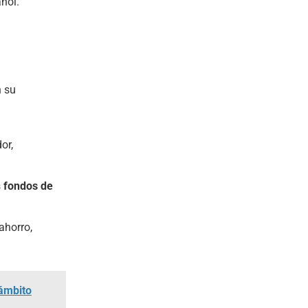
ñol.
n su
or,
s
fondos de
ahorro,
 ámbito