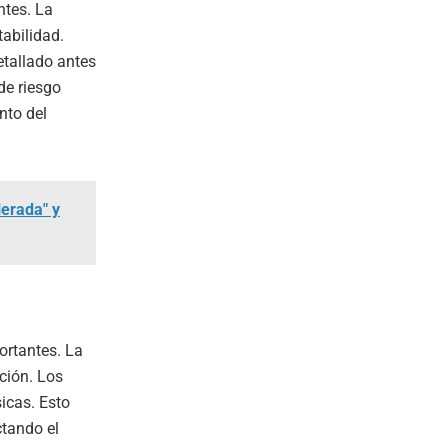
ntes. La
tabilidad.
etallado antes
de riesgo
nto del
lerada" y
rtantes. La
ación. Los
icas. Esto
ctando el