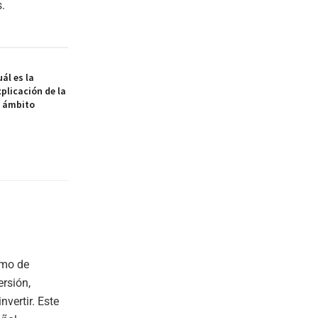
s.
ál es la
xplicación de la
l ámbito
smo de
ersión,
nvertir. Este