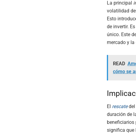
La principal
i
volatilidad d
Esto introdu
de invertir. 
único. Este d
mercado y la 
READ
Amo
cómo se a
Implicac
El
rescate
del
duración de l
beneficiarios
significa que