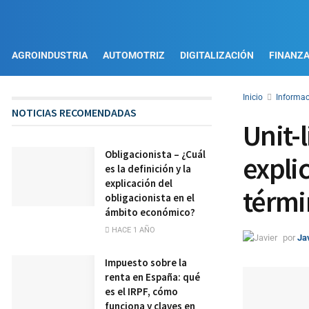
AGROINDUSTRIA
AUTOMOTRIZ
DIGITALIZACIÓN
FINANZ
Inicio
Informac
NOTICIAS RECOMENDADAS
Unit-l
Obligacionista – ¿Cuál
expli
es la definición y la
explicación del
térmi
obligacionista en el
ámbito económico?
HACE 1 AÑO
por
Ja
Impuesto sobre la
renta en España: qué
es el IRPF, cómo
funciona y claves en