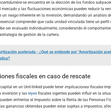
ncertidumbre
se encuentra en la elección de los fondos subyace
el mercado y las fluctuaciones económicas pueden reducir la ren
ce un
riesgo
inherente en la inversión, demandando un análisis d
Es esencial comprender que cada unidad vinculada tiene un perfil 
ebe ser evaluado individualmente, considerando el comportamie
estrategia de gestión de la cartera.
rtización acelerada - ¿Qué se entiende por "Amortización ace
plica?
iones fiscales en caso de rescate
 capital en un Unit-linked puede tener
implicaciones fiscales
impo
a inversión y las
leyes
fiscales vigentes pueden influir en la situ
 pueden enfrentar el Impuesto sobre la Renta de las Personas Fís
 las ganancias obtenidas pueden estar sujetas a impuestos, afe