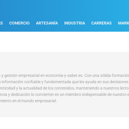
AS
COMERCIO
ARTESANÍA
INDUSTRIA
CARRERAS
MARK
 y gestión empresarial en economia-y-saber.es. Con una sólida formació
es información confiable y fundamentada que les ayuda en sus decisiones
nticidad y la actualidad de los contenidos, manteniendo a nuestros lector
encia y dedicación lo convierten en un miembro indispensable de nuestro 
imiento en el mundo empresarial.