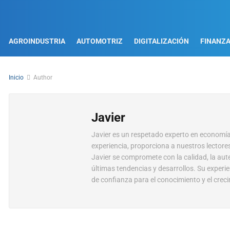
AGROINDUSTRIA
AUTOMOTRIZ
DIGITALIZACIÓN
FINANZ
Inicio
Author
Javier
Javier es un respetado experto en economía
experiencia, proporciona a nuestros lector
Javier se compromete con la calidad, la aute
últimas tendencias y desarrollos. Su experi
de confianza para el conocimiento y el crec