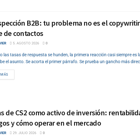
pección B2B: tu problema no es el copywritin
e de contactos
VIER
5. AGOSTO 2026
0
 las tasas de respuesta se hunden, la primera reacción casi siempre es 
ibe el asunto. Se acorta el primer párrafo. Se prueba un gancho más direct
DETAILS
 MÁS
s de CS2 como activo de inversión: rentabilid
sgos y cómo operar en el mercado
VIER
29. JULIO 2026
0