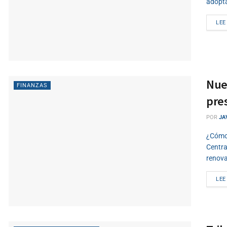
adopta
LEE
Nuev
FINANZAS
pre
POR
JA
¿Cómo 
Centra
renova
LEE