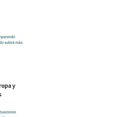
n
comparando
do subirá más.
ropa y
s
actuaciones