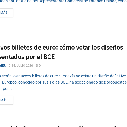
das por la Oficina del Representante Comercial de Estados Unidos, conoc
DETAILS
 MÁS
os billetes de euro: cómo votar los diseños
sentados por el BCE
VIER
24. JULIO 2026
0
serán los nuevos billetes de euro? Todavía no existe un diseño definitivo
l Europeo, conocido por sus siglas BCE, ha seleccionado diez propuestas 
r por...
DETAILS
 MÁS