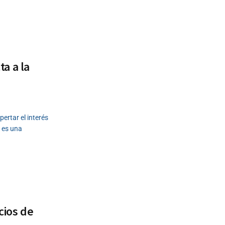
a a la
ertar el interés
o es una
cios de