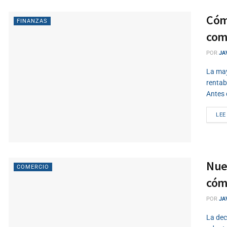
Cómo
FINANZAS
com
POR
JA
La may
rentab
Antes 
LEE
Nue
COMERCIO
cóm
POR
JA
La dec