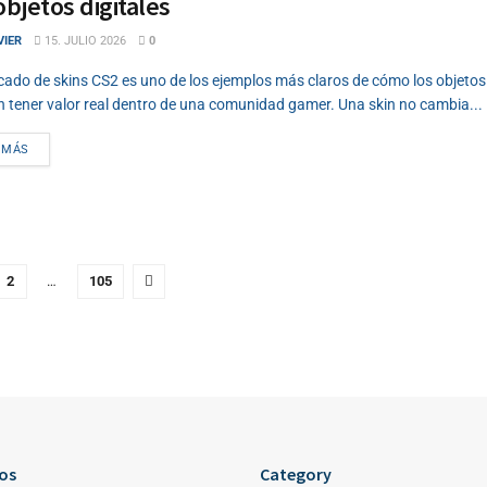
objetos digitales
VIER
15. JULIO 2026
0
cado de skins CS2 es uno de los ejemplos más claros de cómo los objetos 
 tener valor real dentro de una comunidad gamer. Una skin no cambia...
DETAILS
 MÁS
2
…
105
os
Category