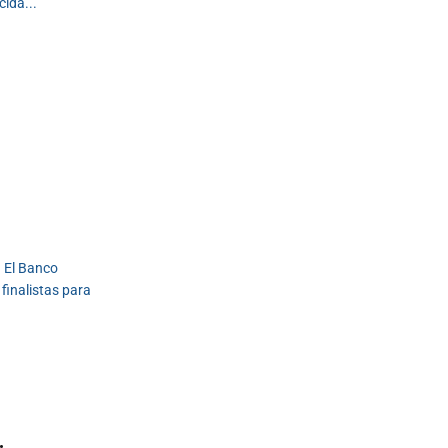
ida...
. El Banco
finalistas para