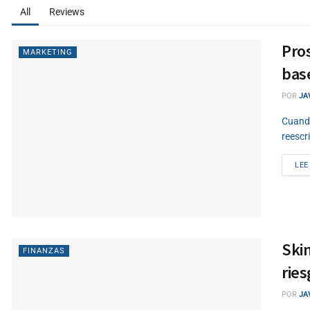
All
Reviews
Pros
MARKETING
bas
POR
JA
Cuando
reescr
LEE
Skin
FINANZAS
rie
POR
JA