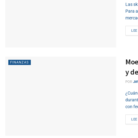
Las sk
Para a
mercad
LEE
Moe
FINANZAS
y d
POR
JA
¿Cuánd
durant
con fe
LEE