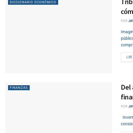
Trib
DICCIONARIO ECONÓMICO
cóm
POR
JA
Imagin
públic
compru
LEE
Del 
FINANZAS
fin
POR
JA
Invert
consis