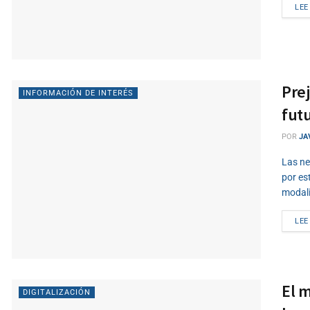
LEE
Prej
INFORMACIÓN DE INTERÉS
fut
POR
JA
Las ne
por es
modali
LEE
El 
DIGITALIZACIÓN