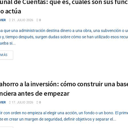
unal de Cuentas: qué es, cuáles son sus func
o actúa
VIER
21. JULIO 2026
0
a que una administración destina dinero a una obra, una subvención o un
o y, tiempo después, surgen dudas sobre cómo se han utilizado esos recu
eba si...
DETAILS
 MÁS
ahorro a la inversión: cómo construir una bas
anciera antes de empezar
VIER
17. JULIO 2026
0
ir con orden no empieza al elegir una acción, un fondo o un bono. El prim
te en crear un margen de seguridad, definir objetivos y separar el...