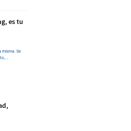
g, es tu
la misma. Se
o,...
ad,