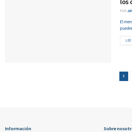
los 
POR
JA
El mer
pueden
LEE
1
Información
Sobre nosotr