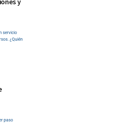
iones y
 servicio
rsos. ¿Quién
e
er paso