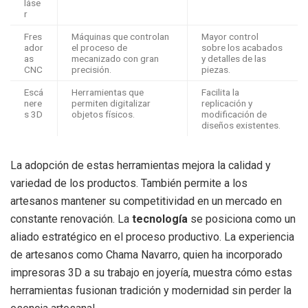
láse
r
Fres
Máquinas que controlan
Mayor control
ador
el proceso de
sobre los acabados
as
mecanizado con gran
y detalles de las
CNC
precisión.
piezas.
Escá
Herramientas que
Facilita la
nere
permiten digitalizar
replicación y
s 3D
objetos físicos.
modificación de
diseños existentes.
La adopción de estas herramientas mejora la calidad y
variedad de los productos. También permite a los
artesanos mantener su competitividad en un mercado en
constante renovación. La
tecnología
se posiciona como un
aliado estratégico en el proceso productivo. La experiencia
de artesanos como Chama Navarro, quien ha incorporado
impresoras 3D a su trabajo en joyería, muestra cómo estas
herramientas fusionan tradición y modernidad sin perder la