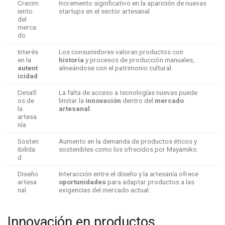
Crecim
Incremento significativo en la aparición de nuevas
iento
startups en el sector artesanal.
del
merca
do
Interés
Los consumidores valoran productos con
en la
historia
y procesos de producción manuales,
autent
alineándose con el patrimonio cultural.
icidad
Desafí
La falta de acceso a tecnologías nuevas puede
os de
limitar la
innovación
dentro del
mercado
la
artesanal
.
artesa
nía
Sosten
Aumento en la demanda de productos éticos y
ibilida
sostenibles como los ofrecidos por Mayamiko.
d
Diseño
Interacción entre el diseño y la artesanía ofrece
artesa
oportunidades
para adaptar productos a las
nal
exigencias del mercado actual.
Innovación en productos