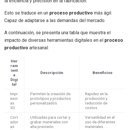
la eficiencia y precisión en la fabricación.
Esto se traduce en un
proceso productivo
más ágil.
Capaz de adaptarse a las demandas del mercado.
A continuación, se presenta una tabla que muestra el
impacto de diversas herramientas digitales en el
proceso
productivo
artesanal:
Her
ram
ient
Descripción
Beneficios
a
Digi
tal
Impr
Permiten la creación de
Rapidez en la
esor
prototipos y productos
producción y
as
personalizados.
reducción de
3D
costos.
Cort
Utilizadas para cortar y
Versatilidad en el
ador
grabar materiales con
uso de diferentes
as
alta precisión.
materiales.