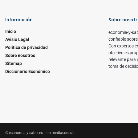
Información
Sobre nosotr
Inicio
economia-y-sab
confiable sobre
Avisio Legal
Con expertos en
Política de privacidad
objetivo es pro
Sobre nosotros
relevante para 
Sitemap
toma de decisi
Diccionario Económico
© economia-y-saber.es || bo mediaconsult