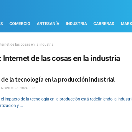
AS
COMERCIO
ARTESANÍA
INDUSTRIA
CARRERAS
MARK
nternet de las cosas en la industria
:
Internet de las cosas en la industria
 de la tecnología en la producción industrial
. NOVIEMBRE 2024
0
l impacto de la tecnología en la producción está redefiniendo la industr
ización y ...