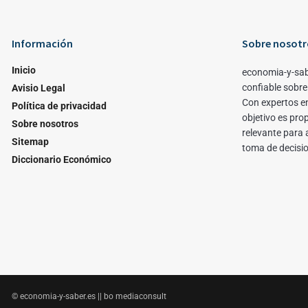
Información
Sobre nosotr
Inicio
economia-y-sab
confiable sobre
Avisio Legal
Con expertos en
Política de privacidad
objetivo es pro
Sobre nosotros
relevante para 
Sitemap
toma de decisi
Diccionario Económico
© economia-y-saber.es || bo mediaconsult