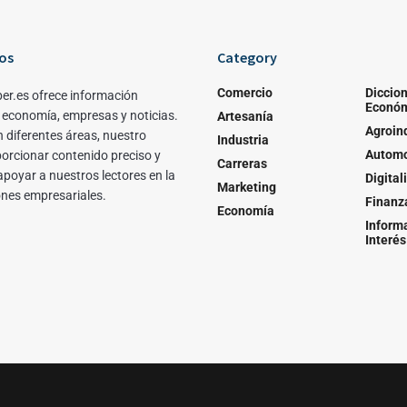
os
Category
Comercio
Diccion
er.es ofrece información
Econó
 economía, empresas y noticias.
Artesanía
Agroin
 diferentes áreas, nuestro
Industria
Automo
porcionar contenido preciso y
Carreras
apoyar a nuestros lectores en la
Digital
Marketing
ones empresariales.
Finanz
Economía
Inform
Interés