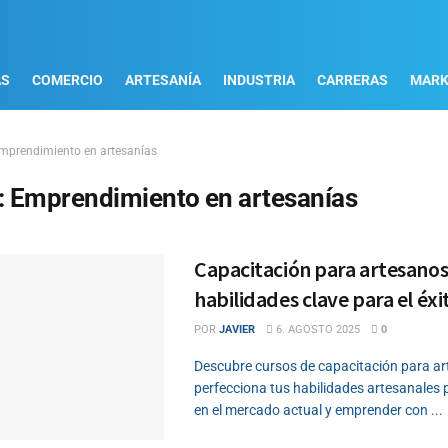
AS
COMERCIO
ARTESANÍA
INDUSTRIA
CARRERAS
MARK
mprendimiento en artesanías
:
Emprendimiento en artesanías
Capacitación para artesanos
habilidades clave para el éxi
POR
JAVIER
6. AGOSTO 2025
0
Descubre cursos de capacitación para ar
perfecciona tus habilidades artesanales 
en el mercado actual y emprender con ...