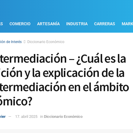
AS
COMERCIO
ARTESANÍA
INDUSTRIA
CARRERAS
MARK
ión de Interés
Diccionario Económico
termediación – ¿Cuál es la
ción y la explicación de la
termediación en el ámbito
ómico?
vier
17. abril 2025
in
Diccionario Económico