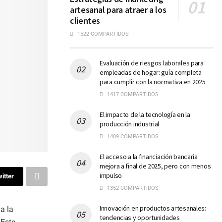
artesanal para atraer a los
clientes
1522 COMPARTIDOS
Evaluación de riesgos laborales para
empleadas de hogar: guía completa
para cumplir con la normativa en 2025
1417 COMPARTIDOS
El impacto de la tecnología en la
producción industrial
1409 COMPARTIDOS
El acceso a la financiación bancaria
mejora a final de 2025, pero con menos
impulso
itter
1352 COMPARTIDOS
Innovación en productos artesanales:
 a la
tendencias y oportunidades