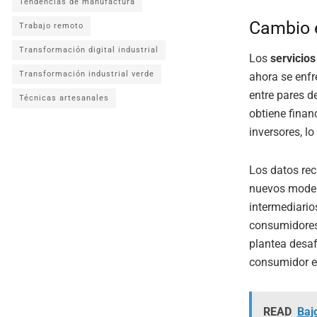
Tendencias de manufactura
Cambio e
Trabajo remoto
Transformación digital industrial
Los
servicios
Transformación industrial verde
ahora se enf
entre pares d
Técnicas artesanales
obtiene fina
inversores, lo
Los datos rec
nuevos model
intermediario
consumidores 
plantea desaf
consumidor e
READ
Bajo