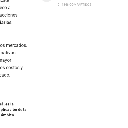
 Este
1346 COMPARTIDOS
ceso a
sacciones
iarios
los mercados.
rnativas
 mayor
os costos y
rcado.
ál es la
xplicación de la
l ámbito