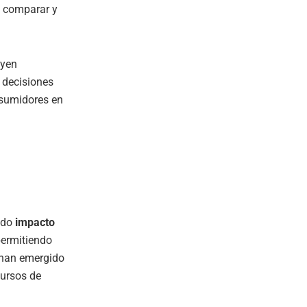
a comparar y
uyen
 decisiones
nsumidores en
ndo
impacto
permitiendo
s han emergido
cursos de