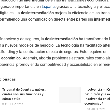
o reducción de
intermediarios
en las transacciones económicas.
 ganado importancia en
España
, gracias a la tecnología y el ac
igitales. La
desintermediación
mejora la eficiencia de las tran
permitiendo una comunicación directa entre partes sin
intermed
financiero y de seguros, la
desintermediación
ha transformado 
 a nuevos modelos de negocio. La tecnología ha facilitado alte
funding y la contratación directa de seguros. Esto requiere un
o económico.
Además, aborda problemas estructurales como alt
sparencia, promoviendo competitividad y accesibilidad en el me
acionadas
Tribunal de Cuentas: qué es,
Insolvencia – ¿Cu
cuáles son sus funciones y
definición y la e
cómo actúa
insolvencia en e
económico?
21. JULIO 2026
18. ABRIL 2025