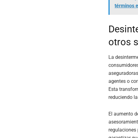
términos 
Desint
otros s
La desinterm
consumidores 
aseguradoras 
agentes o cor
Esta transfo
reduciendo la
El aumento de
asesoramient
regulaciones 
garantizar qu