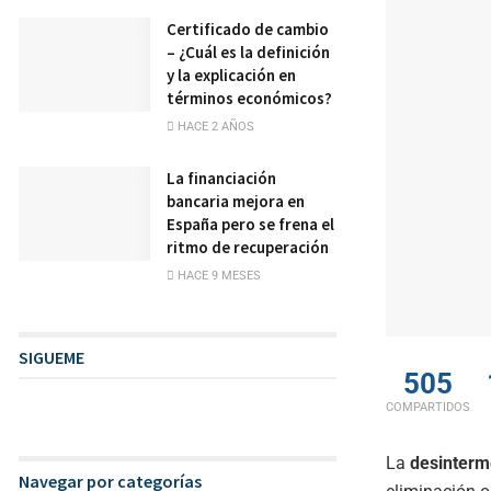
Certificado de cambio
– ¿Cuál es la definición
y la explicación en
términos económicos?
HACE 2 AÑOS
La financiación
bancaria mejora en
España pero se frena el
ritmo de recuperación
HACE 9 MESES
SIGUEME
505
COMPARTIDOS
La
desinterm
Navegar por categorías