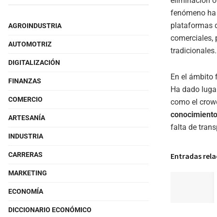
eliminación 
fenómeno ha
plataformas d
AGROINDUSTRIA
comerciales, 
AUTOMOTRIZ
tradicionales.
DIGITALIZACIÓN
En el ámbito 
FINANZAS
Ha dado lugar
COMERCIO
como el crowd
conocimient
ARTESANÍA
falta de tran
INDUSTRIA
CARRERAS
Entradas rel
MARKETING
ECONOMÍA
DICCIONARIO ECONÓMICO