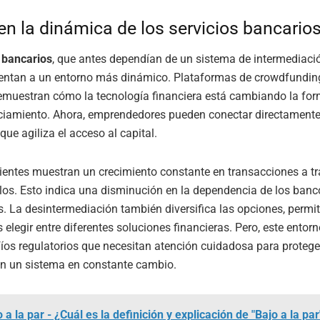
n la dinámica de los servicios bancario
 bancarios
, que antes dependían de un sistema de intermediació
rentan a un entorno más dinámico. Plataformas de crowdfunding
emuestran cómo la tecnología financiera está cambiando la for
nciamiento. Ahora, emprendedores pueden conectar directament
 que agiliza el acceso al capital.
ientes muestran un crecimiento constante en transacciones a tr
os. Esto indica una disminución en la dependencia de los ban
s. La desintermediación también diversifica las opciones, permit
elegir entre diferentes soluciones financieras. Pero, este entor
íos regulatorios que necesitan atención cuidadosa para protege
n un sistema en constante cambio.
 a la par - ¿Cuál es la definición y explicación de "Bajo a la par