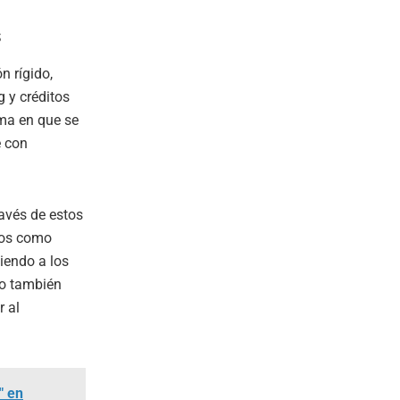
s
n rígido,
 y créditos
ma en que se
e con
avés de estos
cos como
iendo a los
no también
r al
" en