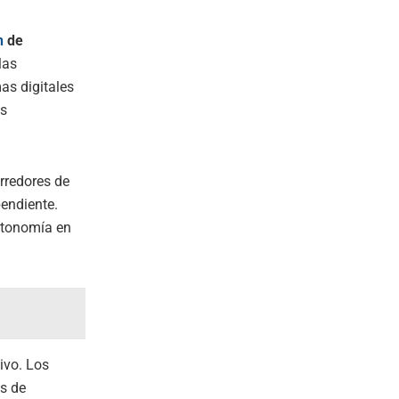
n
de
las
as digitales
es
rredores de
endiente.
utonomía en
ivo. Los
es de