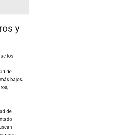
ros y
ue los
s
dad de
 más bajos.
ros,
dad de
entado
buscan
 comprar