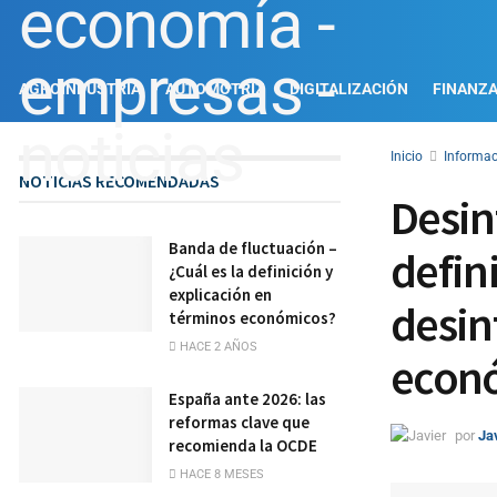
AGROINDUSTRIA
AUTOMOTRIZ
DIGITALIZACIÓN
FINANZ
Inicio
Informac
NOTICIAS RECOMENDADAS
Desin
Banda de fluctuación –
defini
¿Cuál es la definición y
explicación en
desin
términos económicos?
HACE 2 AÑOS
econ
España ante 2026: las
reformas clave que
por
Ja
recomienda la OCDE
HACE 8 MESES