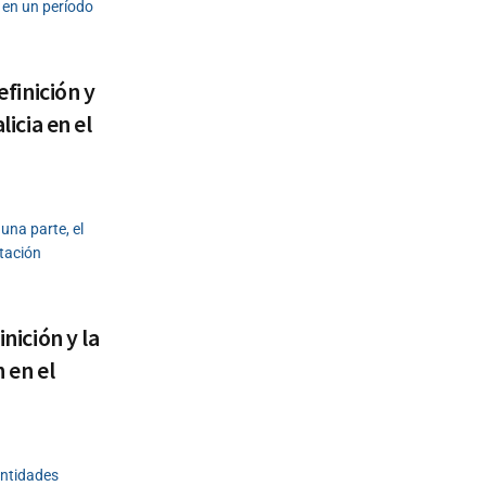
 en un período
efinición y
licia en el
 una parte, el
tación
inición y la
 en el
entidades