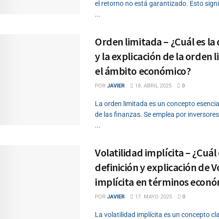
el retorno no está garantizado. Esto sign
...
Orden limitada – ¿Cuál es la 
y la explicación de la orden 
el ámbito económico?
POR
JAVIER
18. ABRIL 2025
0
La orden limitada es un concepto esencia
de las finanzas. Se emplea por inversores
...
Volatilidad implícita – ¿Cuál 
definición y explicación de V
implícita en términos econ
POR
JAVIER
17. MAYO 2025
0
La volatilidad implícita es un concepto cl