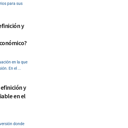
rios para sus
finición y
económico?
uación en la que
ón. En el ...
efinición y
iable en el
inversión donde