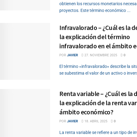
obtienen los recursos monetarios necesa
proyectos. Este término económico ...
Infravalorado – ¿Cuál es la de
la explicación del término
infravalorado en el ámbito 
POR
JAVIER
27. NOVIEMBRE 2025
0
El término «infravalorado» describe la sit
se subestima el valor de un activo o inversi
Renta variable – ¿Cuál es la d
la explicación de la renta var
ámbito económico?
POR
JAVIER
18. ABRIL 2025
0
La renta variable se refiere a un tipo de 