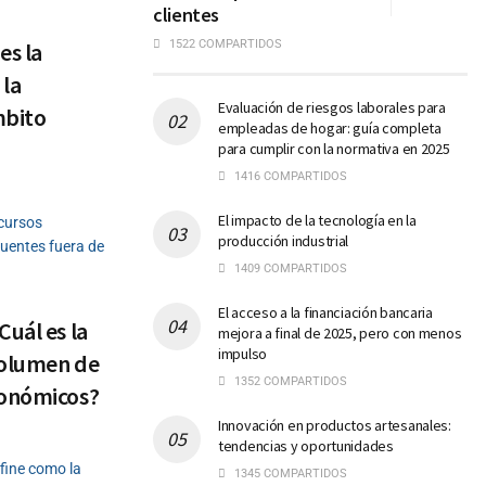
clientes
es la
1522 COMPARTIDOS
 la
Evaluación de riesgos laborales para
mbito
empleadas de hogar: guía completa
para cumplir con la normativa en 2025
1416 COMPARTIDOS
El impacto de la tecnología en la
ecursos
producción industrial
fuentes fuera de
1409 COMPARTIDOS
El acceso a la financiación bancaria
uál es la
mejora a final de 2025, pero con menos
impulso
 Volumen de
1352 COMPARTIDOS
conómicos?
Innovación en productos artesanales:
tendencias y oportunidades
fine como la
1345 COMPARTIDOS