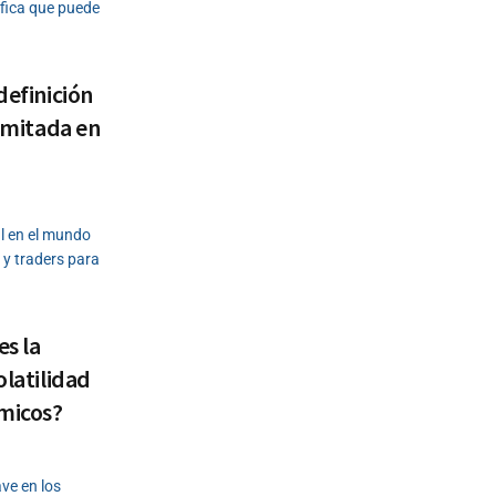
ifica que puede
definición
limitada en
l en el mundo
 y traders para
es la
olatilidad
ómicos?
ave en los