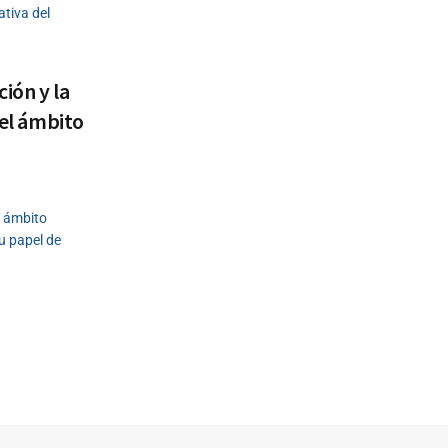
ativa del
ción y la
 el ámbito
l ámbito
u papel de