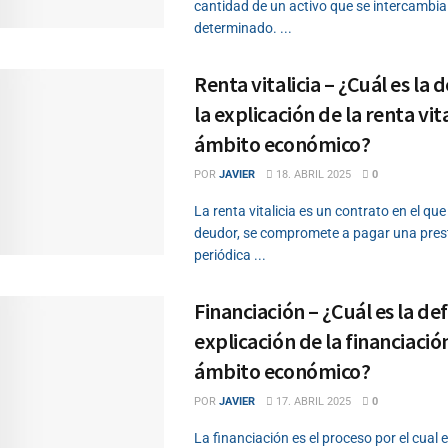
cantidad de un activo que se intercambia
determinado. ...
Renta vitalicia – ¿Cuál es la d
la explicación de la renta vita
ámbito económico?
POR
JAVIER
18. ABRIL 2025
0
La renta vitalicia es un contrato en el que
deudor, se compromete a pagar una pres
periódica ...
Financiación – ¿Cuál es la def
explicación de la financiación
ámbito económico?
POR
JAVIER
17. ABRIL 2025
0
La financiación es el proceso por el cual 