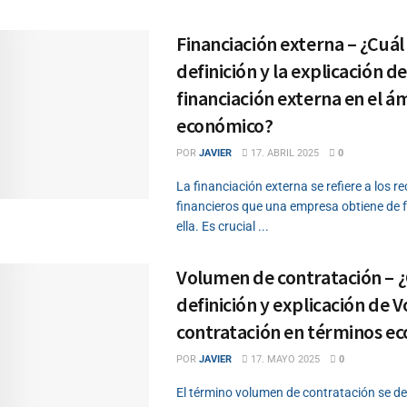
Financiación externa – ¿Cuál 
definición y la explicación de
financiación externa en el á
económico?
POR
JAVIER
17. ABRIL 2025
0
La financiación externa se refiere a los r
financieros que una empresa obtiene de 
ella. Es crucial ...
Volumen de contratación – ¿C
definición y explicación de
contratación en términos e
POR
JAVIER
17. MAYO 2025
0
El término volumen de contratación se de