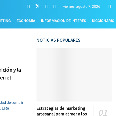
viernes, agosto 7, 2026
ETING
ECONOMÍA
INFORMACIÓN DE INTERÉS
DICCIONARIO
NOTICIAS POPULARES
ición y la
en el
idad de cumplir
Estrategias de marketing
. Esta
artesanal para atraer a los