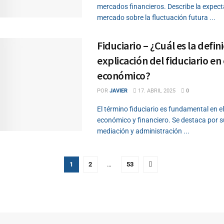
mercados financieros. Describe la expect
mercado sobre la fluctuación futura ...
Fiduciario – ¿Cuál es la defini
explicación del fiduciario en
económico?
POR
JAVIER
17. ABRIL 2025
0
El término fiduciario es fundamental en e
económico y financiero. Se destaca por s
mediación y administración ...
1
2
…
53