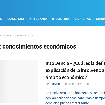
AS
COMERCIO
ARTESANÍA
INDUSTRIA
CARRERAS
MARK
onocimientos económicos
:
conocimientos económicos
Insolvencia – ¿Cuál es la defin
explicación de la insolvencia 
ámbito económico?
POR
JAVIER
18. ABRIL 2025
0
La insolvencia se define como la incapac
con las obligaciones financieras a tiempo
condición puede afectar tanto ...