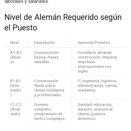
laborales y salariales.
Nivel de Alemán Requerido según
el Puesto
Nivel
Descripción
Sectores/Puestos
A1-A2
Comunicación
Hostelería, almacén,
(Básic
básica, frases
construcción, limpieza,
o)
sencillas
empresas
internacionales con
inglés
B1-B2
Conversación
IT, ingeniería, logística,
(Inter
fluida sobre
administración, ventas,
medio
temas cotidianos
marketing
)
y profesionales
C1-C2
Dominio
Sanidad, educación,
(Avan
completo,
derecho, atención al
zado)
comprensión de
cliente, puestos
textos complejos
directivos