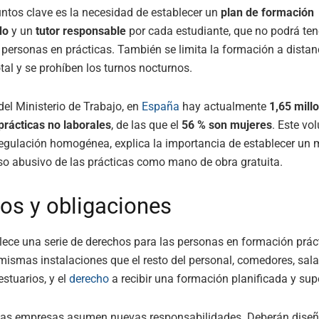
untos clave es la necesidad de establecer un
plan de formación
do
y un
tutor responsable
por cada estudiante, que no podrá ten
personas en prácticas. También se limita la formación a distan
otal y se prohíben los turnos nocturnos.
el Ministerio de Trabajo, en
España
hay actualmente
1,65 mill
prácticas no laborales
, de las que el
56 % son mujeres
. Este vo
 regulación homogénea, explica la importancia de establecer un 
uso abusivo de las prácticas como mano de obra gratuita.
os y obligaciones
blece una serie de derechos para las personas en formación prác
mismas instalaciones que el resto del personal, comedores, sal
stuarios, y el
derecho
a recibir una formación planificada y sup
, las empresas asumen nuevas responsabilidades. Deberán diseñ