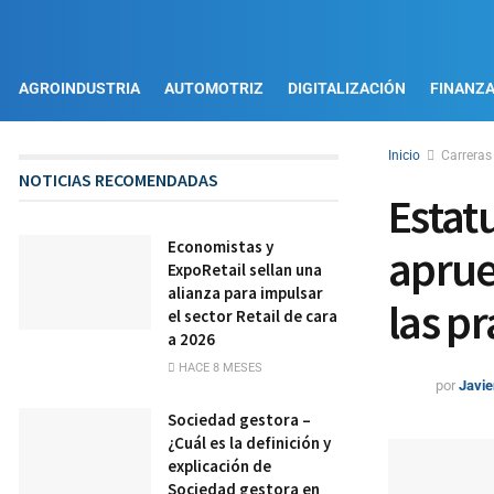
AGROINDUSTRIA
AUTOMOTRIZ
DIGITALIZACIÓN
FINANZ
Inicio
Carreras
NOTICIAS RECOMENDADAS
Estat
Economistas y
aprue
ExpoRetail sellan una
alianza para impulsar
las pr
el sector Retail de cara
a 2026
HACE 8 MESES
por
Javie
Sociedad gestora –
¿Cuál es la definición y
explicación de
Sociedad gestora en