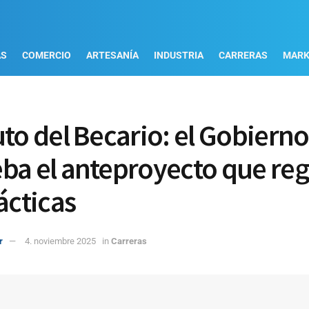
AS
COMERCIO
ARTESANÍA
INDUSTRIA
CARRERAS
MARK
uto del Becario: el Gobierno
ba el anteproyecto que reg
ácticas
r
4. noviembre 2025
in
Carreras