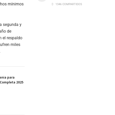
echos mínimos
1346 COMPARTIDOS
ta segunda y
 año de
 el respaldo
sufren miles
.
ania para
 Completa 2025