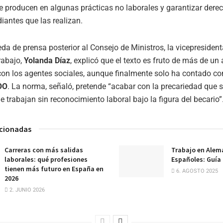
e producen en algunas prácticas no laborales y garantizar der
diantes que las realizan.
eda de prensa posterior al Consejo de Ministros, la vicepresiden
rabajo,
Yolanda Díaz
, explicó que el texto es fruto de más de un
on los agentes sociales, aunque finalmente solo ha contado con
OO
. La norma, señaló, pretende “acabar con la precariedad que 
e trabajan sin reconocimiento laboral bajo la figura del becario”
acionadas
Carreras con más salidas
Trabajo en Alem
laborales: qué profesiones
Españoles: Guía
tienen más futuro en España en
6. AGOSTO 2025
2026
2. JUNIO 2026