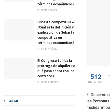
términos económicos?
HACE 2 AÑOS
Subasta competitiva –
¿Cuál es la definición y
explicación de Subasta
competitiva en
términos económicos?
HACE 2 AÑOS
El Congreso tumba la
prórroga de alquileres:
qué pasa ahora con los
512
contratos
COMPARTIDOS
HACE 3 MESES
El Gobierno e
SIGUEME
las Personas
medida, impu