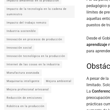
Impacto ambiental en la producción
pedagógico p
Impacto de la tecnología en la cadena de
límites de p
suministro
aquellas enti
Impacto del trabajo remoto
puestos de tr
Industria sostenible
Desde el Gob
Innovación en procesos de producción
aprendizaje r
Innovación social
para aprender,
Innovación tecnológica en la producción
Obstác
Internet de las cosas en la industria
Manufactura avanzada
A pesar de la 
Maquinaria inteligente
Mejora ambiental
limitado. Sol
Mejora profesional artesanal
La
Conferenc
preocupación 
Reducción de emisiones
prácticas cur
Robótica en la producción