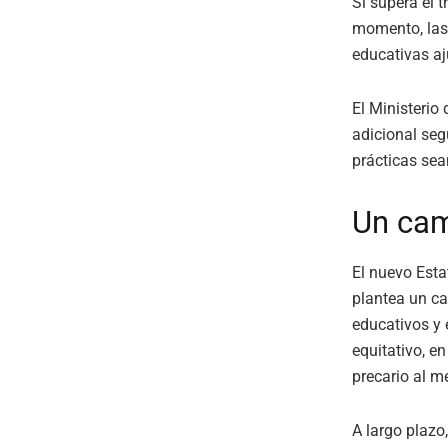
Si supera el 
momento, las 
educativas aj
El Ministerio
adicional seg
prácticas sea
Un cam
El nuevo Esta
plantea un ca
educativos y
equitativo, en
precario al m
A largo plazo