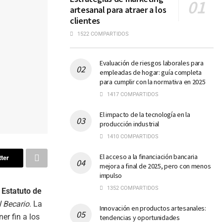
artesanal para atraer a los
clientes
1522 COMPARTIDOS
Evaluación de riesgos laborales para
empleadas de hogar: guía completa
para cumplir con la normativa en 2025
1417 COMPARTIDOS
El impacto de la tecnología en la
producción industrial
1410 COMPARTIDOS
El acceso a la financiación bancaria
ter
mejora a final de 2025, pero con menos
impulso
1352 COMPARTIDOS
l
Estatuto de
l Becario
. La
Innovación en productos artesanales:
er fin a los
tendencias y oportunidades