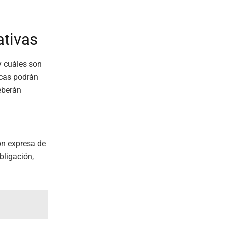
ativas
y cuáles son
icas podrán
eberán
ón expresa de
bligación,