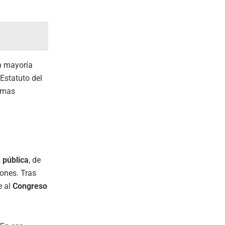
on mayoría
 Estatuto del
ximas
 pública
, de
ones. Tras
e al
Congreso