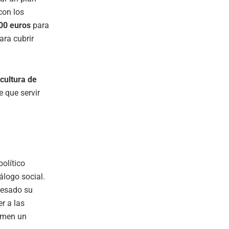
con los
00 euros
para
ara cubrir
cultura de
e que servir
político
álogo social.
esado su
r a las
temen un