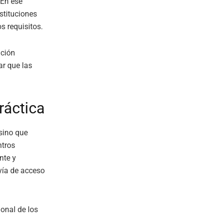
 En ese
stituciones
s requisitos.
ición
ar que las
ráctica
 sino que
ntros
nte y
 vía de acceso
ional de los