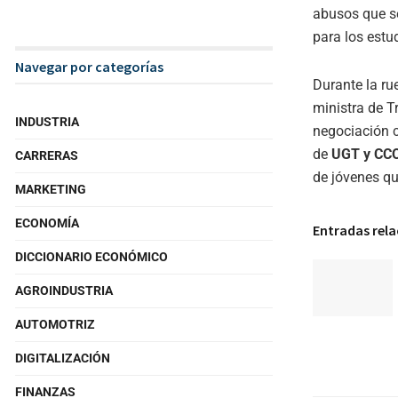
abusos que s
para los estu
Navegar por categorías
Durante la ru
ministra de T
INDUSTRIA
negociación c
de
UGT y CC
CARRERAS
de jóvenes qu
MARKETING
ECONOMÍA
Entradas rel
DICCIONARIO ECONÓMICO
AGROINDUSTRIA
AUTOMOTRIZ
DIGITALIZACIÓN
FINANZAS