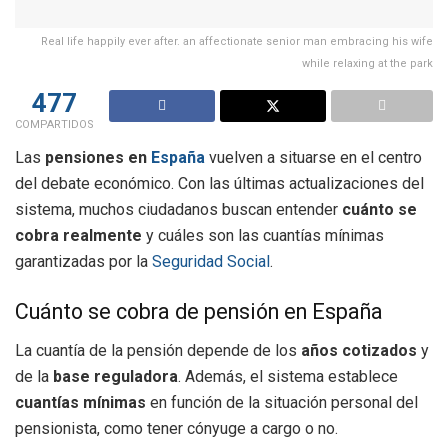
Real life happily ever after. an affectionate senior man embracing his wife
while relaxing at the park
477
COMPARTIDOS
Las
pensiones en
España
vuelven a situarse en el centro
del debate económico. Con las últimas actualizaciones del
sistema, muchos ciudadanos buscan entender
cuánto se
cobra realmente
y cuáles son las cuantías mínimas
garantizadas por la
Seguridad Social
.
Cuánto se cobra de pensión en España
La cuantía de la pensión depende de los
años cotizados
y
de la
base reguladora
. Además, el sistema establece
cuantías mínimas
en función de la situación personal del
pensionista, como tener cónyuge a cargo o no.