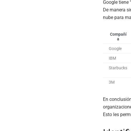
Google tiene 
De manera sim
nube para man
Compañí
a
Google
IBM
Starbucks
3M
En conclusión
organizacione
Esto les perm