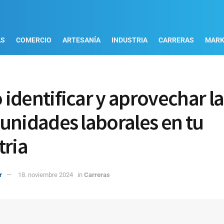
AS
COMERCIO
ARTESANÍA
INDUSTRIA
CARRERAS
MARK
identificar y aprovechar la
unidades laborales en tu
tria
r
18. noviembre 2024
in
Carreras