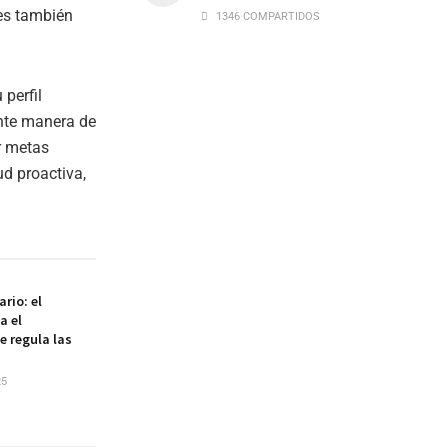
es también
1346 COMPARTIDOS
 perfil
ente manera de
r metas
d proactiva,
rio: el
a el
e regula las
25