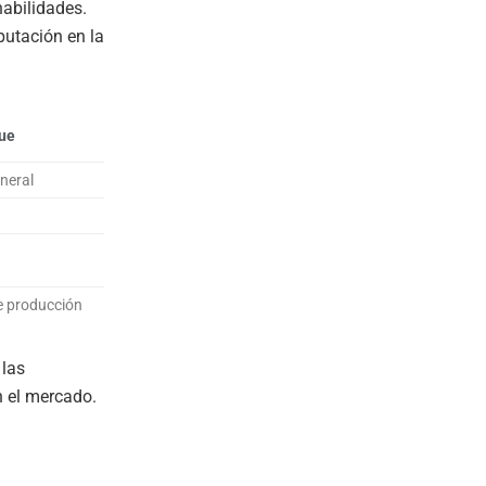
abilidades.
putación en la
ue
eneral
e producción
 las
n el mercado.