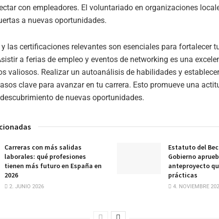
ctar con empleadores. El voluntariado en organizaciones local
uertas a nuevas oportunidades.
 las certificaciones relevantes son esenciales para fortalecer tu
Asistir a ferias de empleo y eventos de networking es una excel
os valiosos. Realizar un autoanálisis de habilidades y establece
os clave para avanzar en tu carrera. Esto promueve una actitu
l descubrimiento de nuevas oportunidades.
acionadas
Carreras con más salidas
Estatuto del Beca
laborales: qué profesiones
Gobierno aprueb
tienen más futuro en España en
anteproyecto qu
2026
prácticas
2. JUNIO 2026
4. NOVIEMBRE 20