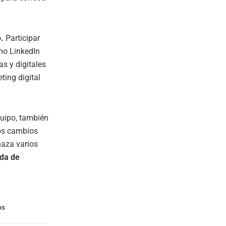
.
Participar
mo LinkedIn
s y digitales
ing digital
quipo, también
los cambios
aza varios
da de
os