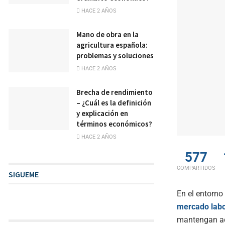
HACE 2 AÑOS
Mano de obra en la
agricultura española:
problemas y soluciones
HACE 2 AÑOS
Brecha de rendimiento
– ¿Cuál es la definición
y explicación en
términos económicos?
HACE 2 AÑOS
577
COMPARTIDOS
SIGUEME
En el entorno 
mercado labo
mantengan ac