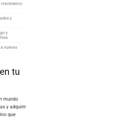
y crecimiento
dades y
zgo y
emas
 a nuevas
en tu
 un mundo
as y adquirir
sino que