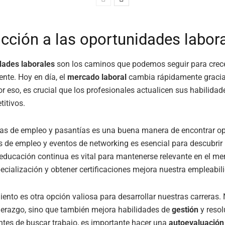
ucción a las oportunidades labor
dades laborales
son los caminos que podemos seguir para crec
nte. Hoy en día, el
mercado laboral
cambia rápidamente gracia
or eso, es crucial que los profesionales actualicen sus habilidad
itivos.
tas de empleo y pasantías es una buena manera de encontrar o
ias de empleo y eventos de networking es esencial para descubri
educación continua es vital para mantenerse relevante en el m
ecialización y obtener certificaciones mejora nuestra empleabil
ento es otra opción valiosa para desarrollar nuestras carreras.
derazgo, sino que también mejora habilidades de
gestión
y resol
tes de buscar trabajo, es importante hacer una
autoevaluación