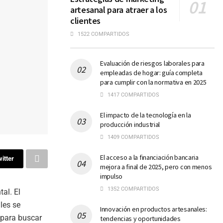
artesanal para atraer a los
clientes
1522 COMPARTIDOS
Evaluación de riesgos laborales para
empleadas de hogar: guía completa
para cumplir con la normativa en 2025
1417 COMPARTIDOS
El impacto de la tecnología en la
producción industrial
1409 COMPARTIDOS
El acceso a la financiación bancaria
itter
mejora a final de 2025, pero con menos
impulso
1352 COMPARTIDOS
al. El
les se
Innovación en productos artesanales:
 para buscar
tendencias y oportunidades