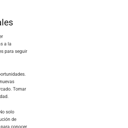
ales
er
s a la
es para seguir
portunidades.
r nuevas
ercado. Tomar
idad.
 No solo
ución de
para conocer