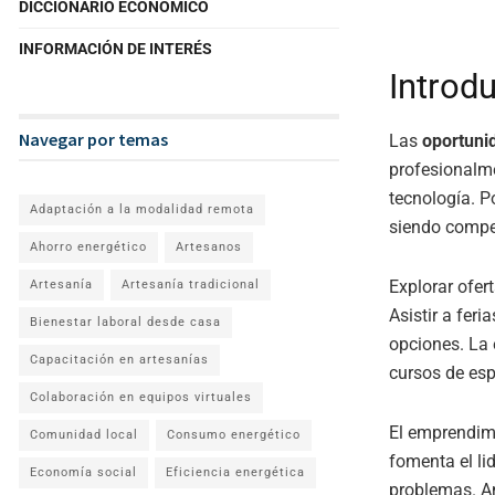
DICCIONARIO ECONÓMICO
INFORMACIÓN DE INTERÉS
Introd
Navegar por temas
Las
oportuni
profesionalme
tecnología. P
Adaptación a la modalidad remota
siendo compet
Ahorro energético
Artesanos
Explorar ofer
Artesanía
Artesanía tradicional
Asistir a fer
Bienestar laboral desde casa
opciones. La 
Capacitación en artesanías
cursos de esp
Colaboración en equipos virtuales
El emprendimi
Comunidad local
Consumo energético
fomenta el li
Economía social
Eficiencia energética
problemas. An