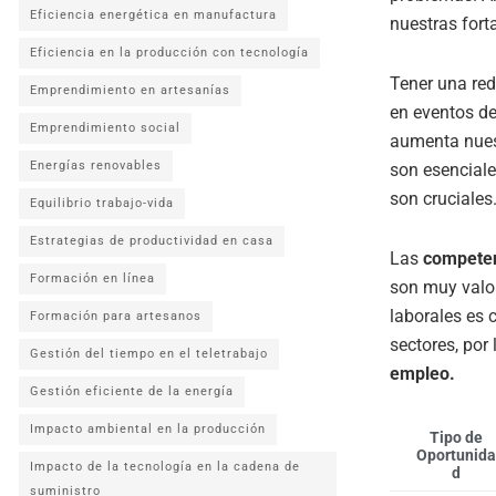
Eficiencia energética en manufactura
nuestras fort
Eficiencia en la producción con tecnología
Tener una red
Emprendimiento en artesanías
en eventos de
Emprendimiento social
aumenta nuest
Energías renovables
son esencial
son cruciales
Equilibrio trabajo-vida
Estrategias de productividad en casa
Las
compete
Formación en línea
son muy valor
laborales es 
Formación para artesanos
sectores, por
Gestión del tiempo en el teletrabajo
empleo.
Gestión eficiente de la energía
Impacto ambiental en la producción
Tipo de
Oportunida
Impacto de la tecnología en la cadena de
d
suministro