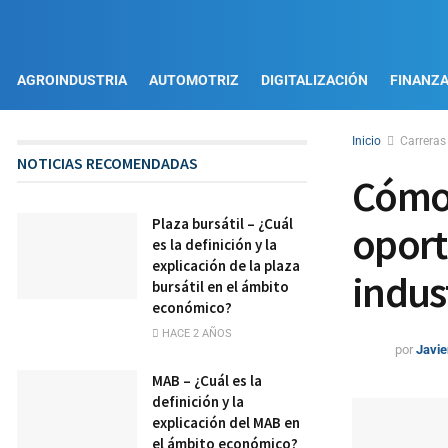
AGROINDUSTRIA
AUTOMOTRIZ
DIGITALIZACIÓN
FINANZ
Inicio
Carreras
NOTICIAS RECOMENDADAS
Cómo 
Plaza bursátil – ¿Cuál
oport
es la definición y la
explicación de la plaza
indus
bursátil en el ámbito
económico?
HACE 2 AÑOS
por
Javie
MAB – ¿Cuál es la
definición y la
explicación del MAB en
el ámbito económico?