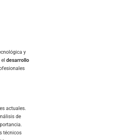
ecnológica y
 el
desarrollo
rofesionales
es actuales.
nálisis de
mportancia.
s técnicos