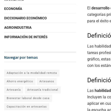
El
desarrollo
ECONOMÍA
categorías pr
DICCIONARIO ECONÓMICO
para el éxito
AGROINDUSTRIA
Definici
INFORMACIÓN DE INTERÉS
Las habilida
tareas profesi
Navegar por temas
gráfico, esta
con los están
Adaptación a la modalidad remota
Definici
Ahorro energético
Artesanos
Artesanía
Artesanía tradicional
Las
habilida
Incluyen la c
Bienestar laboral desde casa
aplicar en cu
Capacitación en artesanías
la escucha act