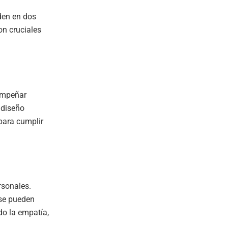
iden en dos
n cruciales
empeñar
l diseño
para cumplir
rsonales.
 se pueden
do la empatía,