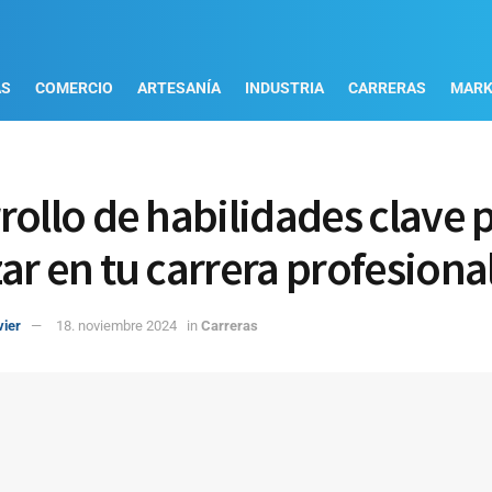
AS
COMERCIO
ARTESANÍA
INDUSTRIA
CARRERAS
MARK
rollo de habilidades clave 
ar en tu carrera profesiona
vier
18. noviembre 2024
in
Carreras