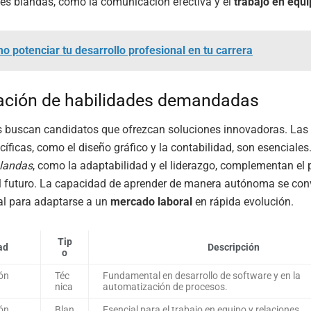
es blandas, como la comunicación efectiva y el
trabajo en equ
o potenciar tu desarrollo profesional en tu carrera
cación de habilidades demandadas
 buscan candidatos que ofrezcan soluciones innovadoras. Las
íficas, como el diseño gráfico y la contabilidad, son esenciales
blandas
, como la adaptabilidad y el liderazgo, complementan el pe
l futuro. La capacidad de aprender de manera autónoma se conv
al para adaptarse a un
mercado laboral
en rápida evolución.
Tip
ad
Descripción
o
ón
Téc
Fundamental en desarrollo de software y en la
nica
automatización de procesos.
ón
Blan
Esencial para el trabajo en equipo y relaciones