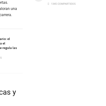
rtas.
1345 COMPARTIDOS
aloran una
carrera.
rio: el
a el
e regula las
25
cas y