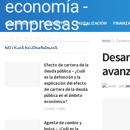
AGROINDUSTRIA
AUTOMOTRIZ
DIGITALIZACIÓN
FINANZ
Inicio
Carreras
NOTICIAS RECOMENDADAS
Desar
Efecto de cartera de la
avanz
deuda pública – ¿Cuál
es la definición y la
explicación del efecto
por
Ja
de cartera de la deuda
pública en el ámbito
económico?
HACE 1 AÑO
Agente de cambio y
bolsa – ¿Cuál es la