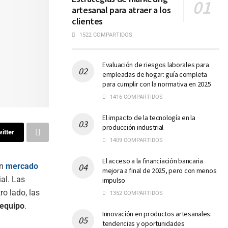
artesanal para atraer a los
clientes
1522 COMPARTIDOS
Evaluación de riesgos laborales para
empleadas de hogar: guía completa
para cumplir con la normativa en 2025
1416 COMPARTIDOS
El impacto de la tecnología en la
producción industrial
itter
1409 COMPARTIDOS
El acceso a la financiación bancaria
un
mercado
mejora a final de 2025, pero con menos
al. Las
impulso
ro lado, las
1352 COMPARTIDOS
 equipo
.
Innovación en productos artesanales:
tendencias y oportunidades