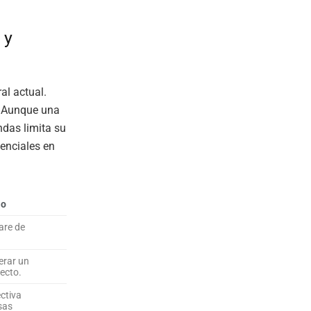
 y
al actual.
. Aunque una
ndas limita su
senciales en
lo
are de
erar un
ecto.
ctiva
sas