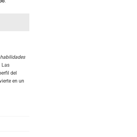
ipo
.
habilidades
. Las
rfil del
ierte en un