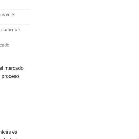
os en el
y aumentar
rcado
el mercado
n proceso
nicas es