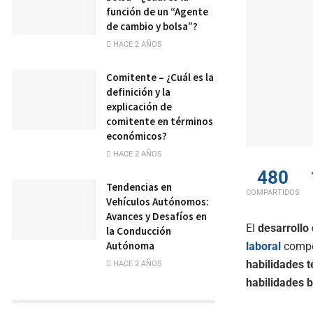
función de un “Agente
de cambio y bolsa”?
HACE 2 AÑOS
Comitente – ¿Cuál es la
definición y la
explicación de
comitente en términos
económicos?
HACE 2 AÑOS
480
Tendencias en
COMPARTIDOS
Vehículos Autónomos:
Avances y Desafíos en
El
desarrollo
la Conducción
Autónoma
laboral
compet
habilidades t
HACE 2 AÑOS
habilidades 