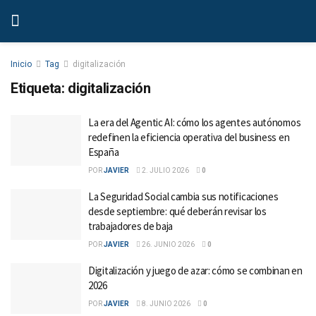
Inicio
Tag
digitalización
Etiqueta:
digitalización
La era del Agentic AI: cómo los agentes autónomos
redefinen la eficiencia operativa del business en
España
POR
JAVIER
2. JULIO 2026
0
La Seguridad Social cambia sus notificaciones
desde septiembre: qué deberán revisar los
trabajadores de baja
POR
JAVIER
26. JUNIO 2026
0
Digitalización y juego de azar: cómo se combinan en
2026
POR
JAVIER
8. JUNIO 2026
0