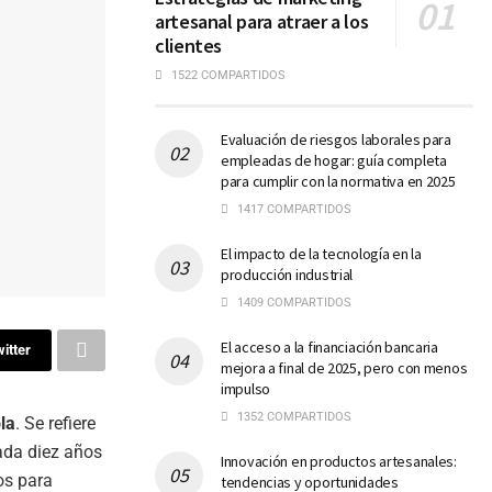
artesanal para atraer a los
clientes
1522 COMPARTIDOS
Evaluación de riesgos laborales para
empleadas de hogar: guía completa
para cumplir con la normativa en 2025
1417 COMPARTIDOS
El impacto de la tecnología en la
producción industrial
1409 COMPARTIDOS
El acceso a la financiación bancaria
itter
mejora a final de 2025, pero con menos
impulso
1352 COMPARTIDOS
la
. Se refiere
cada diez años
Innovación en productos artesanales:
os para
tendencias y oportunidades