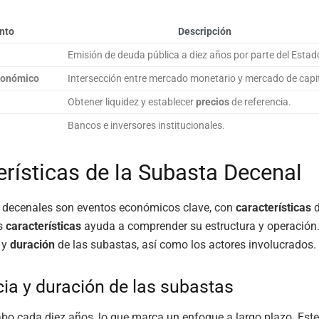
nto
Descripción
Emisión de deuda pública a diez años por parte del Estad
conómico
Intersección entre mercado monetario y mercado de capit
Obtener liquidez y establecer
precios
de referencia.
Bancos e inversores institucionales.
erísticas de la Subasta Decenal
 decenales son eventos económicos clave, con
características
d
as
características
ayuda a comprender su estructura y operación
y
duración
de las subastas, así como los actores involucrados.
ia y duración de las subastas
abo cada diez años, lo que marca un enfoque a largo plazo. Este