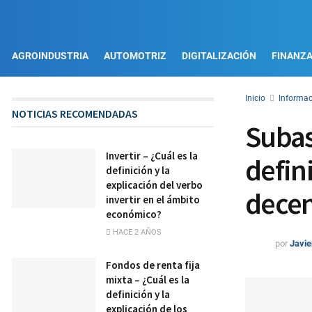
AGROINDUSTRIA
AUTOMOTRIZ
DIGITALIZACIÓN
FINANZ
Inicio
Informac
NOTICIAS RECOMENDADAS
Subas
Invertir – ¿Cuál es la
defin
definición y la
explicación del verbo
decen
invertir en el ámbito
económico?
HACE 2 AÑOS
por
Javie
Fondos de renta fija
mixta – ¿Cuál es la
definición y la
explicación de los