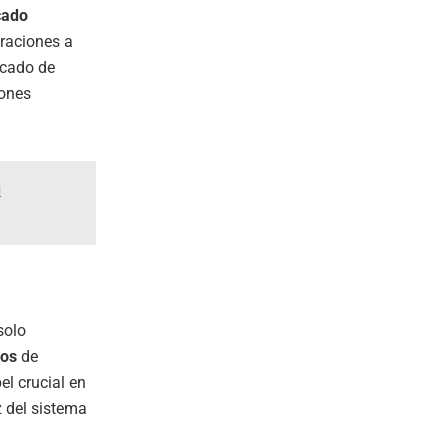
cado
raciones a
ercado de
iones
u
solo
ios
de
el crucial en
z del sistema