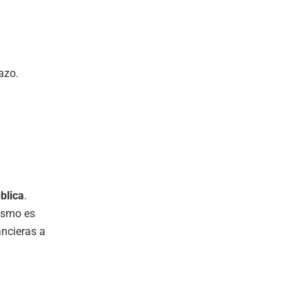
azo.
blica
.
nismo es
ancieras a