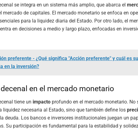
cenal se integra en un sistema más amplio, que abarca el
mer
el mercado de capitales. El mercado monetario se enfoca en ope
senciales para la liquidez diaria del Estado. Por otro lado, el m
centra en decisiones a medio y largo plazo, enfocadas en invers
ión preferente - ¿Qué significa "Acción preferente" y cuál es s
a en la inversión?
decenal en el mercado monetario
ecenal tiene un
impacto
profundo en el mercado monetario. No 
a liquidez necesaria al Estado, sino que también define los
prec
 la deuda. Los bancos e inversores institucionales juegan un pap
s. Su participación es fundamental para la estabilidad y solide