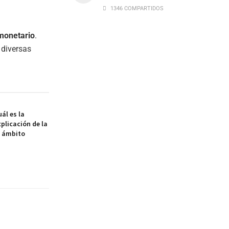
1346 COMPARTIDOS
monetario
.
 diversas
ál es la
xplicación de la
l ámbito