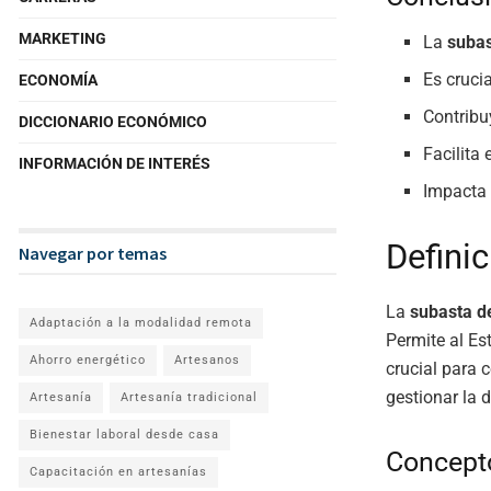
MARKETING
La
subas
Es cruci
ECONOMÍA
Contribu
DICCIONARIO ECONÓMICO
Facilita 
INFORMACIÓN DE INTERÉS
Impacta 
Defini
Navegar por temas
La
subasta d
Adaptación a la modalidad remota
Permite al Es
Ahorro energético
Artesanos
crucial para 
gestionar la 
Artesanía
Artesanía tradicional
Bienestar laboral desde casa
Concept
Capacitación en artesanías