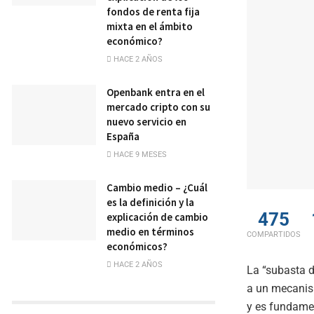
fondos de renta fija
mixta en el ámbito
económico?
HACE 2 AÑOS
Openbank entra en el
mercado cripto con su
nuevo servicio en
España
HACE 9 MESES
Cambio medio – ¿Cuál
es la definición y la
475
explicación de cambio
medio en términos
COMPARTIDOS
económicos?
HACE 2 AÑOS
La “subasta 
a un mecanis
y es fundamen