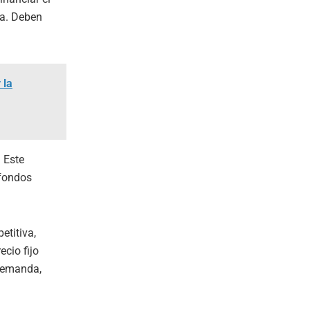
ta. Deben
 la
. Este
 fondos
etitiva,
ecio fijo
 demanda,