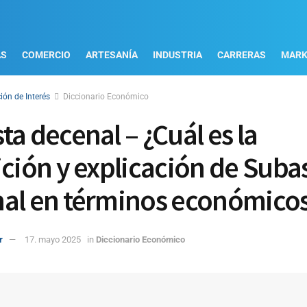
AS
COMERCIO
ARTESANÍA
INDUSTRIA
CARRERAS
MARK
ión de Interés
Diccionario Económico
ta decenal – ¿Cuál es la
ición y explicación de Suba
al en términos económico
r
17. mayo 2025
in
Diccionario Económico