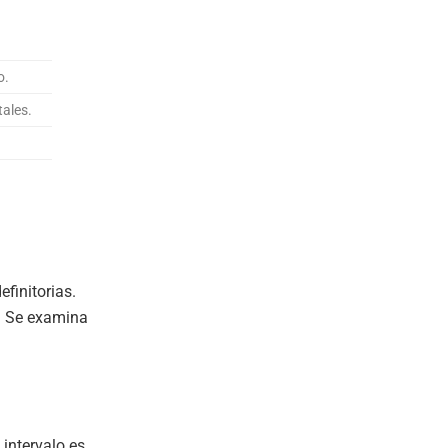
o.
ales.
efinitorias.
. Se examina
 intervalo es