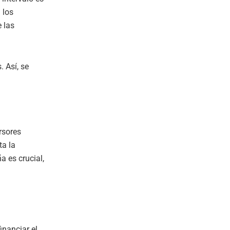
 los
 las
 Así, se
rsores
ta la
a es crucial,
inanciar el