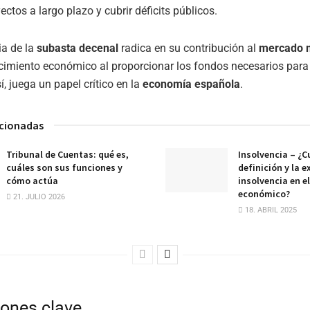
ectos a largo plazo y cubrir déficits públicos.
ia de la
subasta decenal
radica en su contribución al
mercado 
recimiento económico al proporcionar los fondos necesarios para
sí, juega un papel crítico en la
economía española
.
acionadas
Tribunal de Cuentas: qué es,
Insolvencia – ¿Cu
cuáles son sus funciones y
definición y la e
cómo actúa
insolvencia en e
económico?
21. JULIO 2026
18. ABRIL 2025
ones clave