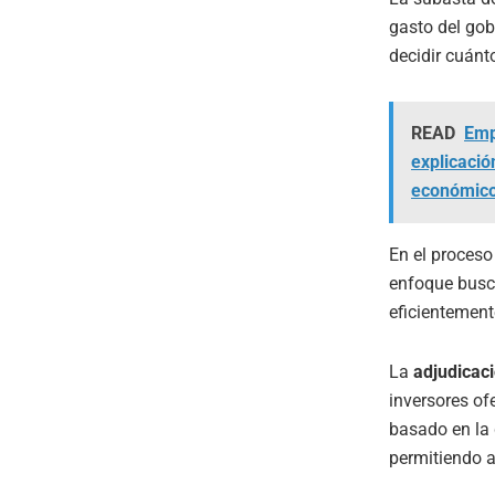
gasto del gob
decidir cuánt
READ
Emp
explicació
económic
En el proceso 
enfoque busca
eficientement
La
adjudicac
inversores of
basado en la 
permitiendo a