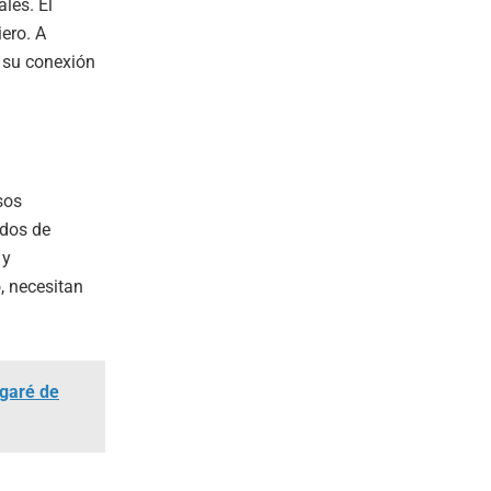
les. El
ero. A
 su conexión
sos
ndos de
 y
, necesitan
agaré de