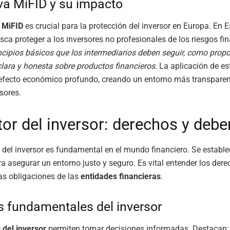
a MiFID y su impacto
 MiFID
es crucial para la protección del inversor en Europa. En 
sca proteger a los inversores no profesionales de los riesgos fin
ncipios básicos que los intermediarios deben seguir, como propo
lara y honesta sobre productos financieros.
La aplicación de es
efecto económico profundo, creando un entorno más transparent
sores.
tor del inversor: derechos y debe
 del inversor es fundamental en el mundo financiero. Se establ
a asegurar un entorno justo y seguro. Es vital entender los dere
las obligaciones de las
entidades financieras
.
 fundamentales del inversor
 del inversor
permiten tomar decisiones informadas. Destacan: