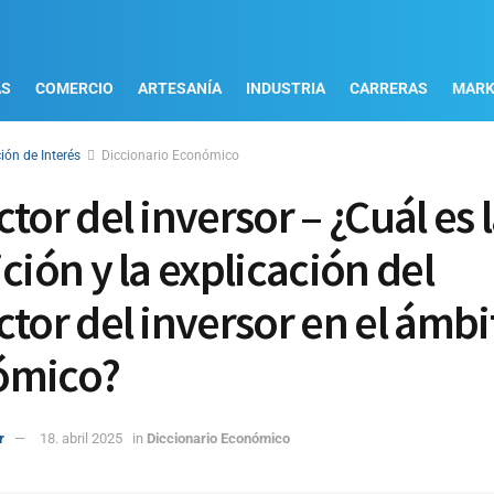
AS
COMERCIO
ARTESANÍA
INDUSTRIA
CARRERAS
MARK
ión de Interés
Diccionario Económico
tor del inversor – ¿Cuál es 
ción y la explicación del
ctor del inversor en el ámbi
ómico?
r
18. abril 2025
in
Diccionario Económico