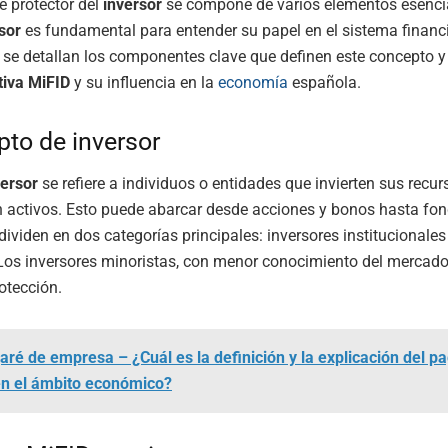
e protector del
inversor
se compone de varios elementos esencia
sor
es fundamental para entender su papel en el sistema financi
 se detallan los componentes clave que definen este concepto y
iva MiFID
y su influencia en la
economía
española.
pto de inversor
versor
se refiere a individuos o entidades que invierten sus recur
n activos. Esto puede abarcar desde acciones y bonos hasta fo
dividen en dos categorías principales: inversores institucionales
 Los inversores minoristas, con menor conocimiento del mercado
otección.
aré de empresa – ¿Cuál es la definición y la explicación del p
n el ámbito económico?