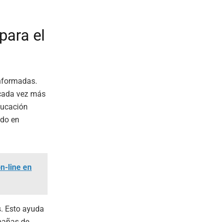
para el
informadas.
 cada vez más
ducación
ado en
on-line en
s. Esto ayuda
pañas de