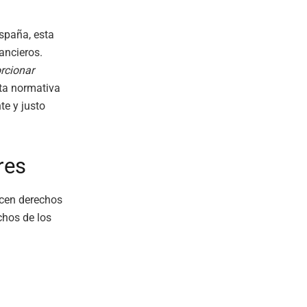
España, esta
ancieros.
rcionar
ta normativa
e y justo
res
ecen derechos
chos de los