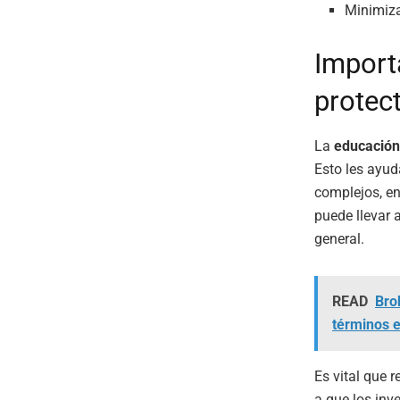
Minimiza
Import
protect
La
educación
Esto les ayud
complejos, en
puede llevar 
general.
READ
Bro
términos 
Es vital que 
a que los in