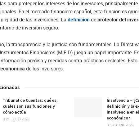
as para proteger los intereses de los inversores, principalmente
ionales. En el mercado financiero español, esta función es cruci
plejidad de las inversiones. La
definición
de
protector del inver
ntorno de inversión seguro.
no, la transparencia y la justicia son fundamentales. La Directiv
nstrumentos Financieros (MiFID) juega un papel importante. E
 información precisa y medidas contra prácticas desleales. Esto
n económica
de los inversores.
acionadas
Tribunal de Cuentas: qué es,
Insolvencia – ¿Cu
cuáles son sus funciones y
definición y la e
cómo actúa
insolvencia en e
económico?
21. JULIO 2026
18. ABRIL 2025