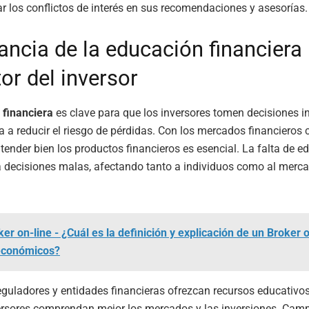
r los conflictos de interés en sus recomendaciones y asesorías.
ancia de la educación financiera 
or del inversor
 financiera
es clave para que los inversores tomen decisiones 
a a reducir el riesgo de pérdidas. Con los mercados financieros
tender bien los productos financieros es esencial. La falta de e
a decisiones malas, afectando tanto a individuos como al merc
ker on-line - ¿Cuál es la definición y explicación de un Broker 
económicos?
reguladores y entidades financieras ofrezcan recursos educativo
versores comprendan mejor los mercados y las inversiones. Cam