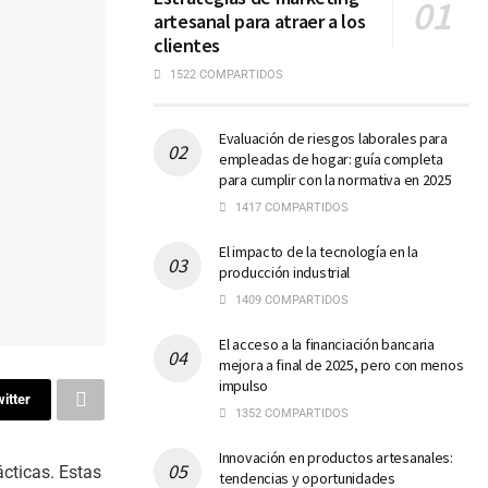
artesanal para atraer a los
clientes
1522 COMPARTIDOS
Evaluación de riesgos laborales para
empleadas de hogar: guía completa
para cumplir con la normativa en 2025
1417 COMPARTIDOS
El impacto de la tecnología en la
producción industrial
1409 COMPARTIDOS
El acceso a la financiación bancaria
mejora a final de 2025, pero con menos
impulso
itter
1352 COMPARTIDOS
Innovación en productos artesanales:
ácticas. Estas
tendencias y oportunidades