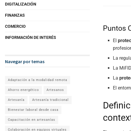
DIGITALIZACIÓN
FINANZAS
Puntos 
COMERCIO
INFORMACIÓN DE INTERÉS
El
protec
profesio
La regul
Navegar por temas
La MiFID
La
prot
Adaptación a la modalidad remota
El entor
Ahorro energético
Artesanos
Artesanía
Artesanía tradicional
Definic
Bienestar laboral desde casa
contex
Capacitación en artesanías
Colaboración en equipos virtuales