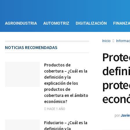
AGROINDUSTRIA
AUTOMOTRIZ
DIGITALIZACIÓN
FINANZ
Inicio
Informac
NOTICIAS RECOMENDADAS
Protec
Productos de
defini
cobertura – ¿Cuál es la
definición y la
prote
explicación de los
productos de
econ
cobertura en el ámbito
económico?
HACE 1 AÑO
por
Javie
Fiduciario – ¿Cuál es la
definición y la