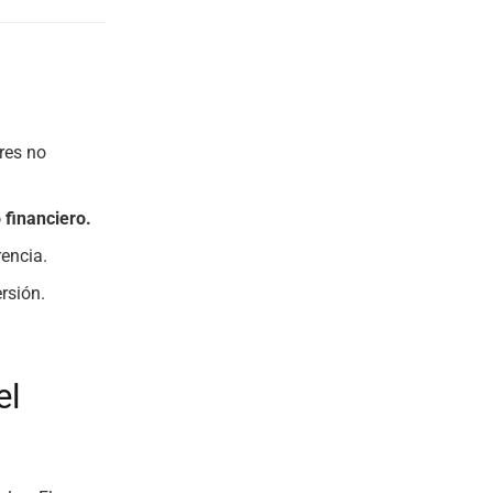
res no
financiero.
rencia.
rsión.
.
el