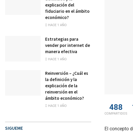
explicación del
fiduciario en el ámbito
económico?
HACE 1 AÑO
Estrategias para
vender por internet de
manera efectiva
HACE 1 AÑO
Reinversión – ¿Cuál es
la definición y la
explicación de la
reinversión en el
ámbito económico?
488
HACE 1 AÑO
COMPARTIDOS
SIGUEME
El concepto 