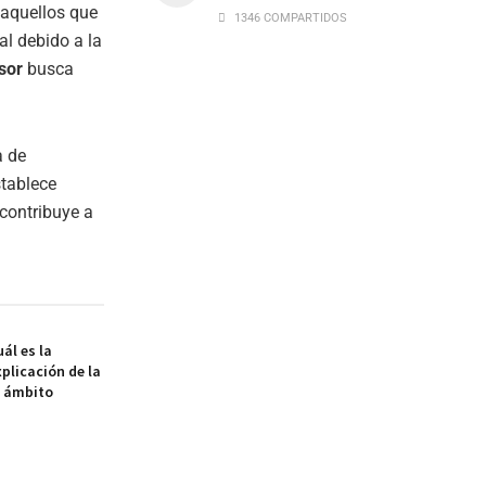
 aquellos que
1346 COMPARTIDOS
al debido a la
sor
busca
a de
stablece
 contribuye a
ál es la
xplicación de la
l ámbito