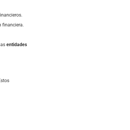
inancieros.
 financiera.
 las
entidades
Estos