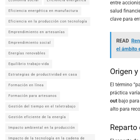
Economía social
Eficiencia energética
entre accioni
salud financi
Eficiencia energética en manufactura
clave para ent
Eficiencia en la producción con tecnología
Emprendimiento en artesanías
READ
Rent
Emprendimiento social
el ámbito
Energías renovables
Equilibrio trabajo-vida
Origen y
Estrategias de productividad en casa
El término “p
Formación en línea
práctica varí
Formación para artesanos
out
bajo para 
Gestión del tiempo en el teletrabajo
alto para rec
Gestión eficiente de la energía
Reparto 
Impacto ambiental en la producción
Impacto de la tecnología en la cadena de