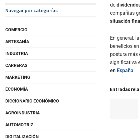
de
dividendo
Navegar por categorías
compañías ge
situación fin
COMERCIO
En general, 
ARTESANÍA
beneficios en
INDUSTRIA
postura más e
significativa
CARRERAS
en
España
.
MARKETING
Entradas rel
ECONOMÍA
DICCIONARIO ECONÓMICO
AGROINDUSTRIA
AUTOMOTRIZ
DIGITALIZACIÓN