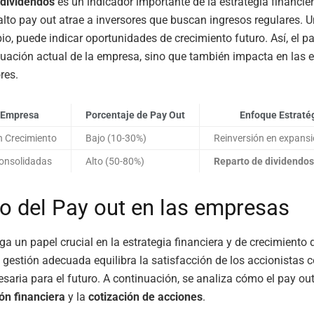
 dividendos
es un indicador importante de la estrategia financie
lto pay out atrae a inversores que buscan ingresos regulares. U
io, puede indicar oportunidades de crecimiento futuro. Así, el p
tuación actual de la empresa, sino que también impacta en las 
res.
 Empresa
Porcentaje de Pay Out
Enfoque Estraté
 Crecimiento
Bajo (10-30%)
Reinversión en expans
onsolidadas
Alto (50-80%)
Reparto de dividendos
o del Pay out en las empresas
ga un papel crucial en la estrategia financiera y de crecimiento 
gestión adecuada equilibra la satisfacción de los accionistas c
esaria para el futuro. A continuación, se analiza cómo el pay out
ión financiera
y la
cotización de acciones
.