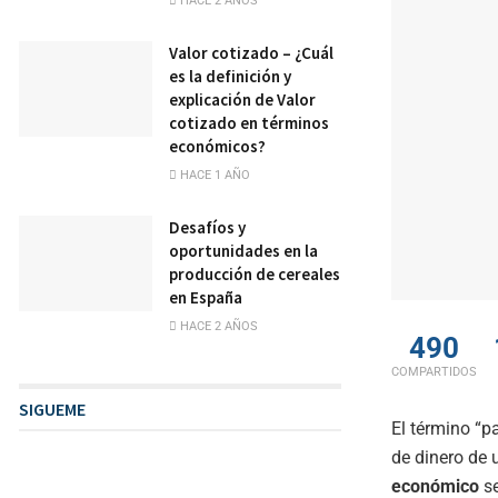
HACE 2 AÑOS
Valor cotizado – ¿Cuál
es la definición y
explicación de Valor
cotizado en términos
económicos?
HACE 1 AÑO
Desafíos y
oportunidades en la
producción de cereales
en España
HACE 2 AÑOS
490
COMPARTIDOS
SIGUEME
El término “p
de dinero de
económico
se