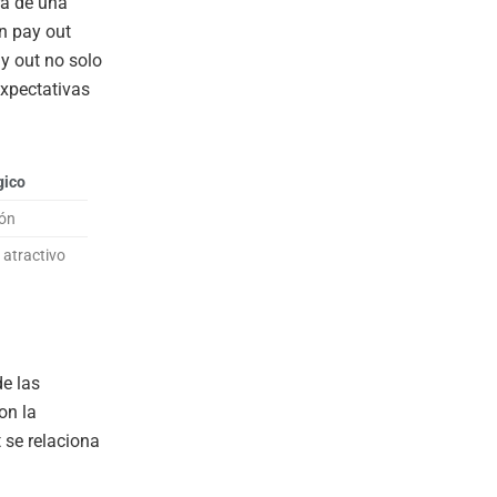
ra de una
n pay out
ay out no solo
expectativas
gico
ión
atractivo
de las
on la
 se relaciona