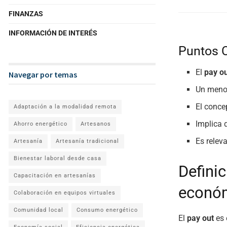
FINANZAS
INFORMACIÓN DE INTERÉS
Puntos 
El
pay o
Navegar por temas
Un men
El conce
Adaptación a la modalidad remota
Implica 
Ahorro energético
Artesanos
Es releva
Artesanía
Artesanía tradicional
Bienestar laboral desde casa
Definic
Capacitación en artesanías
econó
Colaboración en equipos virtuales
Comunidad local
Consumo energético
El
pay out
es 