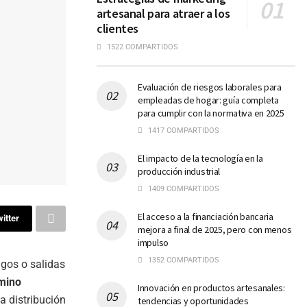
artesanal para atraer a los
clientes
1522 COMPARTIDOS
Evaluación de riesgos laborales para
empleadas de hogar: guía completa
para cumplir con la normativa en 2025
1417 COMPARTIDOS
El impacto de la tecnología en la
producción industrial
1409 COMPARTIDOS
El acceso a la financiación bancaria
itter
mejora a final de 2025, pero con menos
impulso
1352 COMPARTIDOS
agos o salidas
mino
Innovación en productos artesanales:
a distribución
tendencias y oportunidades