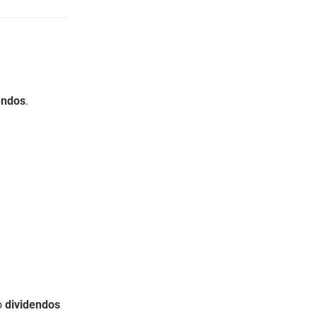
endos
.
o
dividendos