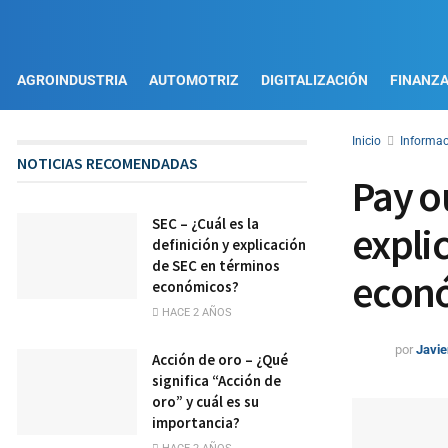
AGROINDUSTRIA
AUTOMOTRIZ
DIGITALIZACIÓN
FINANZ
Inicio
Informac
NOTICIAS RECOMENDADAS
Pay ou
SEC – ¿Cuál es la
expli
definición y explicación
de SEC en términos
econ
económicos?
HACE 2 AÑOS
por
Javie
Acción de oro – ¿Qué
significa “Acción de
oro” y cuál es su
importancia?