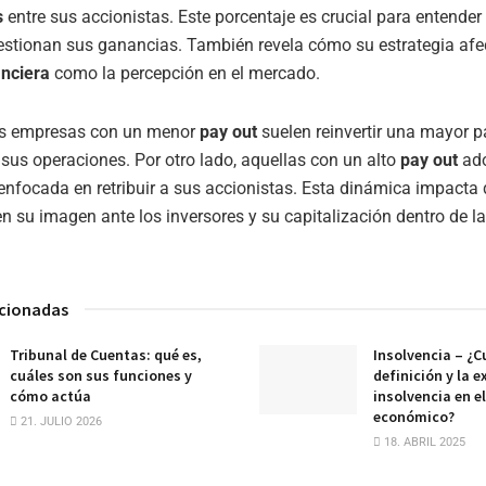
s
entre sus accionistas. Este porcentaje es crucial para entende
stionan sus ganancias. También revela cómo su estrategia afe
anciera
como la percepción en el mercado.
las empresas con un menor
pay out
suelen reinvertir una mayor p
 sus operaciones. Por otro lado, aquellas con un alto
pay out
ado
nfocada en retribuir a sus accionistas. Esta dinámica impacta
 en su imagen ante los inversores y su capitalización dentro de l
acionadas
Tribunal de Cuentas: qué es,
Insolvencia – ¿Cu
cuáles son sus funciones y
definición y la e
cómo actúa
insolvencia en e
económico?
21. JULIO 2026
18. ABRIL 2025