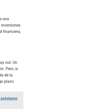
de una
 inversiones
d financiera,
pay out. Un
n. Pero, si
da de la
go plazo.
l préstamo