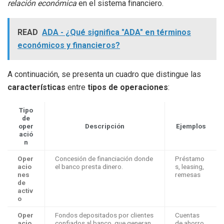
relación económica
en el sistema financiero.
READ
ADA - ¿Qué significa "ADA" en términos
económicos y financieros?
A continuación, se presenta un cuadro que distingue las
características
entre
tipos de operaciones
:
Tipo
de
oper
Descripción
Ejemplos
ació
n
Oper
Concesión de financiación donde
Préstamo
acio
el banco presta dinero.
s, leasing,
nes
remesas
de
activ
o
Oper
Fondos depositados por clientes
Cuentas
acio
confiados al banco, que generan
de ahorro,