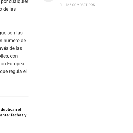
 por cualquier
1346 COMPARTIDOS
o de las
 que son las
un número de
avés de las
iles, con
nión Europea
que regula el
duplican el
ante: fechas y