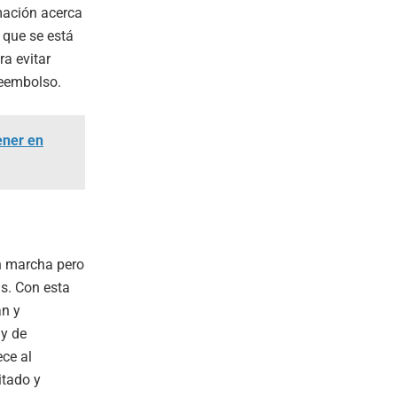
rmación acerca
a que se está
ra evitar
eembolso.
ener en
n marcha pero
s. Con esta
an y
 y de
ce al
itado y