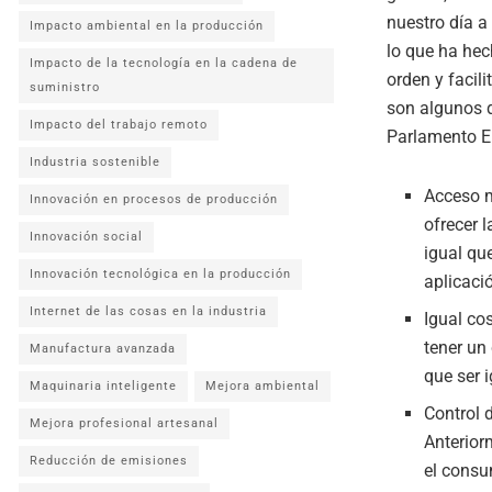
nuestro día a
Impacto ambiental en la producción
lo que ha hec
Impacto de la tecnología en la cadena de
orden y facil
suministro
son algunos d
Impacto del trabajo remoto
Parlamento E
Industria sostenible
Acceso m
Innovación en procesos de producción
ofrecer 
Innovación social
igual que
Innovación tecnológica en la producción
aplicació
Internet de las cosas en la industria
Igual co
tener un
Manufactura avanzada
que ser i
Maquinaria inteligente
Mejora ambiental
Control d
Mejora profesional artesanal
Anterior
Reducción de emisiones
el consu