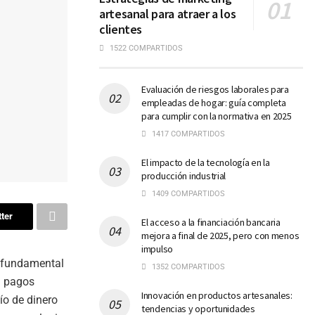
artesanal para atraer a los
clientes
1522 COMPARTIDOS
Evaluación de riesgos laborales para
empleadas de hogar: guía completa
para cumplir con la normativa en 2025
1417 COMPARTIDOS
El impacto de la tecnología en la
producción industrial
1409 COMPARTIDOS
ter
El acceso a la financiación bancaria
mejora a final de 2025, pero con menos
impulso
o fundamental
1352 COMPARTIDOS
n pagos
Innovación en productos artesanales:
ío de dinero
tendencias y oportunidades