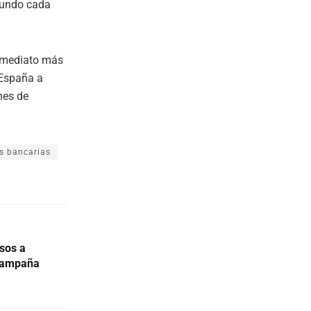
mundo cada
inmediato más
España a
nes de
as bancarias
isos a
 campaña