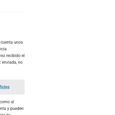
n cuenta unos
ncia
ez recibido el
z enviada, no
ficios
 como al
uenta y pueden