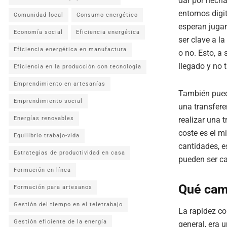
dar por hecha
entornos dig
Comunidad local
Consumo energético
esperan jugar
Economía social
Eficiencia energética
ser clave a l
Eficiencia energética en manufactura
o no. Esto, a
llegado y no 
Eficiencia en la producción con tecnología
Emprendimiento en artesanías
También puede
Emprendimiento social
una transfere
Energías renovables
realizar una t
coste es el mi
Equilibrio trabajo-vida
cantidades, e
Estrategias de productividad en casa
pueden ser c
Formación en línea
Qué camb
Formación para artesanos
Gestión del tiempo en el teletrabajo
La rapidez co
Gestión eficiente de la energía
general, era 