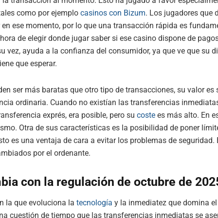
 la transacción al momento. Esto ha jugado a favor especialme
itales como por ejemplo
casinos con Bizum
. Los jugadores que 
 en ese momento, por lo que una transacción rápida es fundam
a hora de elegir donde jugar saber si ese casino dispone de pag
 su vez, ayuda a la confianza del consumidor, ya que ve que su d
tiene que esperar.
n ser más baratas que otro tipo de transacciones, su valor es s
ncia ordinaria. Cuando no existían las transferencias inmediatas
ransferencia exprés, era posible, pero su
coste
es más alto. En es
smo. Otra de sus características es la posibilidad de poner límit
sto es una ventaja de cara a evitar los problemas de seguridad. 
ambiados por el ordenante.
ia con la regulación de octubre de 202
n la que evoluciona la
tecnología
y la inmediatez que domina e
una cuestión de tiempo que las transferencias inmediatas se as