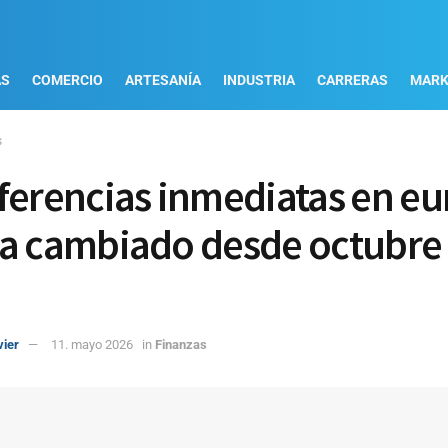
AS
COMERCIO
ARTESANÍA
INDUSTRIA
CARRERAS
MARK
s
ferencias inmediatas en eu
a cambiado desde octubre
vier
11. mayo 2026
in
Finanzas