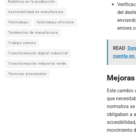
Robótica en la producción
Verifica
del desti
Sostenibilidad en manufactura
enviando 
Teletrabajo
Teletrabajo eficiente
errores 
Tendencias de manufactura
Trabajo remoto
READ
Don
Transformación digital industrial
cuenta en
Transformación industrial verde
Técnicas artesanales
Mejoras
Este cambio v
que necesita
normativa se 
obligaban a a
accesibilidad
movimiento de