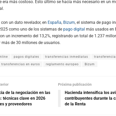
e era más costoso. Esto último se hacía más necesario en un 
al.
 con un dato revelador, en
España
,
Bizum
, el sistema de pago 
 2025 como uno de los sistemas de
pago digital
más usados en 
 con un incremento del 13,2%, registrando un total de 1.237 millo
 más de 30 millones de usuarios.
nline
pagos digitales
transferencias inmediatas
transferenci
transferencias en euros
reglamento europeo
Bizum
terior
Próxima publicación
ia de la negociación en las
Hacienda intensifica los av
 técnicas clave en 2026
contribuyentes durante la
tes y proveedores
de la Renta