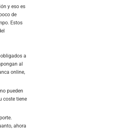
ión y eso es
 poco de
empo. Estos
del
 obligados a
ispongan al
anca online,
s no pueden
u coste tiene
porte.
cuanto, ahora