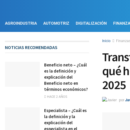
AGROINDUSTRIA
AUTOMOTRIZ
DIGITALIZACIÓN
FINANZ
Inicio
Finanza
NOTICIAS RECOMENDADAS
Trans
Beneficio neto – ¿Cuál
qué h
es la definición y
explicación del
2025
Beneficio neto en
términos económicos?
HACE 2 AÑOS
por
Ja
Especialista – ¿Cuál es
la definición y la
explicación del
especialista en el