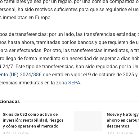
o familiares ya sea por un regalo, por una comida compartida o
ersonal, ha sido motivos suficientes para que se regularice el us
s inmediatas en Europa.
ipos de transferencias: por un lado, las transferencias estándar,
os hasta ahora, tramitadas por los bancos y que requieren de 
para ser efectuadas. Por otro, las transferencias inmediatas, a tr
ero llega de forma inmediata sin necesidad de esperar a días háb
d 24/7. Este tipo de transferencias, han sido reguladas por la U
nto (UE) 2024/886
que entró en vigor el 9 de octubre de 2025 y 
erencias inmediatas en la
zona SEPA
.
acionadas
Skins de CS2 como activo de
Moeve y Naturgy 
inversión: rentabilidad, riesgos
ahorro en carbur
y cómo operar en el mercado
descuentos
29. JULIO 2026
28. JULIO 2026