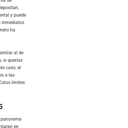
nte de
depositan,
ental y puede
os inmediatos
inero ha
imilar al de
, si querías
te caso, el
es a las
Estos límites
5
l panorama
entaran en