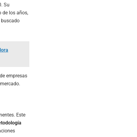
0. Su
o de los años,
n buscado
dora
n de empresas
l mercado.
entes. Este
todología
aciones