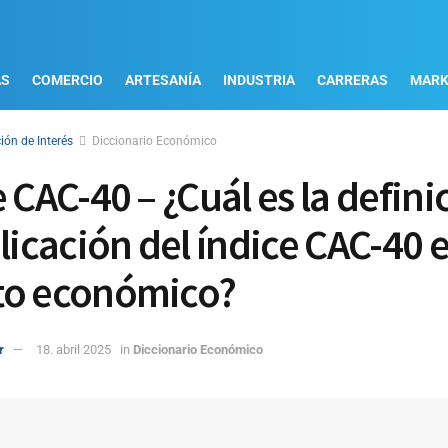
AS
COMERCIO
ARTESANÍA
INDUSTRIA
CARRERAS
MARK
ión de Interés
Diccionario Económico
 CAC-40 – ¿Cuál es la defini
licación del índice CAC-40 e
to económico?
r
18. abril 2025
in
Diccionario Económico