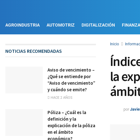
AGROINDUSTRIA
AUTOMOTRIZ
DIGITALIZACIÓN
FINANZ
Inicio
Informac
NOTICIAS RECOMENDADAS
Índice
Aviso de vencimiento –
la exp
¿Qué se entiende por
“Aviso de vencimiento”
ámbi
y cuándo se emite?
HACE 2 AÑOS
por
Javie
Póliza – ¿Cuál es la
definición y la
explicación de la póliza
en el ámbito
económico?