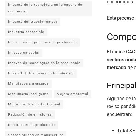
económicas.
Impacto de la tecnología en la cadena de
suministro
Este proceso 
Impacto del trabajo remoto
Industria sostenible
Compos
Innovación en procesos de producción
El índice CAC
Innovación social
sectores indu
Innovación tecnológica en la producción
mercado
de 
Internet de las cosas en la industria
Principa
Manufactura avanzada
Maquinaria inteligente
Mejora ambiental
Algunas de l
Mejora profesional artesanal
revisa periód
encuentran:
Reducción de emisiones
Robótica en la producción
Total SE
Sostenibilidad en manufactura