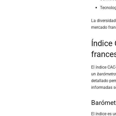
Tecnolog
La diversidad
mercado franc
Índice
france
El índice CAC
un
barómetro
detallado per
informadas s
Barómetr
El índice es 