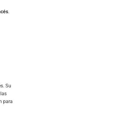
ncés
.
és. Su
las
n para