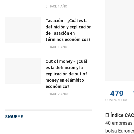
HACE 1 AÑO
Tasación – ¿Cuál es la
definición y explicación
de Tasación en
términos económicos?
HACE 1 AÑO
Out of money – ¿Cuál
es la definición y la
explicación de out of
money en el ámbito
económico?
479
HACE 2 AÑOS
COMPARTIDOS
El
Índice CA
SIGUEME
40 empresas 
bolsa Euronex