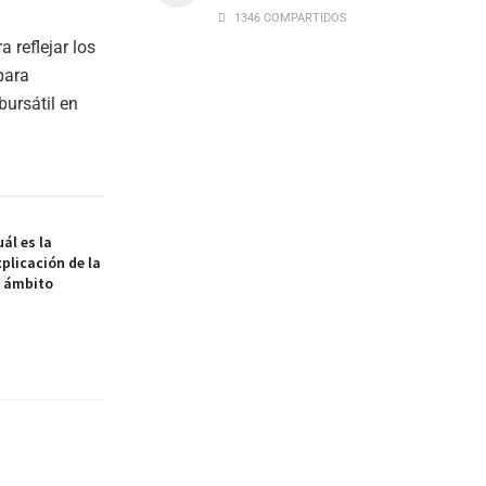
1346 COMPARTIDOS
 reflejar los
para
bursátil en
ál es la
xplicación de la
l ámbito