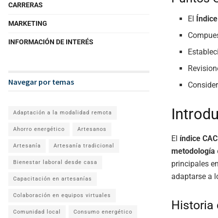
CARRERAS
El
Índic
MARKETING
Compues
INFORMACIÓN DE INTERÉS
Establec
Revision
Navegar por temas
Consider
Introd
Adaptación a la modalidad remota
Ahorro energético
Artesanos
El
índice CAC
Artesanía
Artesanía tradicional
metodología
principales e
Bienestar laboral desde casa
adaptarse a 
Capacitación en artesanías
Colaboración en equipos virtuales
Historia
Comunidad local
Consumo energético