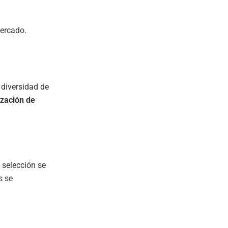
mercado.
 diversidad de
ización de
 selección se
s se