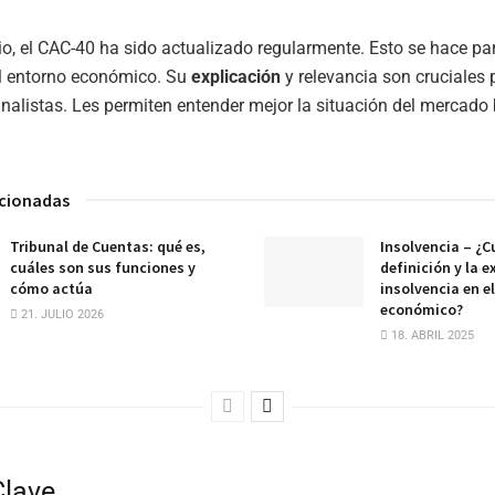
io, el CAC-40 ha sido actualizado regularmente. Esto se hace para
l entorno económico. Su
explicación
y relevancia son cruciales 
analistas. Les permiten entender mejor la situación del mercado 
acionadas
Tribunal de Cuentas: qué es,
Insolvencia – ¿Cu
cuáles son sus funciones y
definición y la e
cómo actúa
insolvencia en e
económico?
21. JULIO 2026
18. ABRIL 2025
Clave