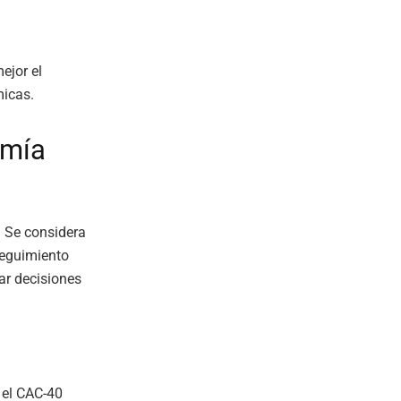
ejor el
micas.
omía
. Se considera
seguimiento
ar decisiones
 el CAC-40