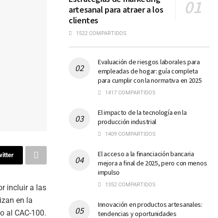
artesanal para atraer a los
clientes
1522 COMPARTIDOS
Evaluación de riesgos laborales para
empleadas de hogar: guía completa
para cumplir con la normativa en 2025
1417 COMPARTIDOS
El impacto de la tecnología en la
producción industrial
1409 COMPARTIDOS
El acceso a la financiación bancaria
itter
mejora a final de 2025, pero con menos
impulso
1352 COMPARTIDOS
r incluir a las
izan en la
Innovación en productos artesanales:
do al CAC-100.
tendencias y oportunidades