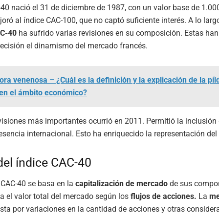
-40 nació el 31 de diciembre de 1987, con un valor base de 1.00
oró al índice CAC-100, que no captó suficiente interés. A lo larg
AC-40
ha sufrido varias revisiones en su composición. Estas ha
precisión el dinamismo del mercado francés.
ora venenosa – ¿Cuál es la definición y la explicación de la píl
en el ámbito económico?
visiones más importantes ocurrió en 2011. Permitió la inclusió
sencia internacional. Esto ha enriquecido la representación de
del índice CAC-40
l CAC-40 se basa en la
capitalización de mercado
de sus compon
ja el valor total del mercado según los
flujos de acciones.
La
me
ta por variaciones en la cantidad de acciones y otras consider