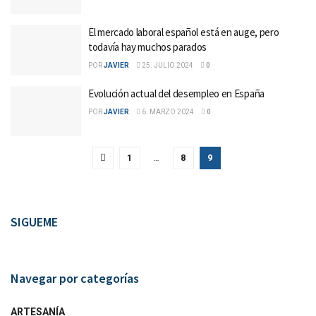
El mercado laboral español está en auge, pero
todavía hay muchos parados
POR
JAVIER
25. JULIO 2024
0
Evolución actual del desempleo en España
POR
JAVIER
6. MARZO 2024
0
1
…
8
9
SIGUEME
Navegar por categorías
ARTESANÍA