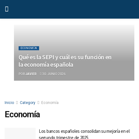
ECONOMÍA
Qué es la SEPI y cuál es su función en
la economía española
POR
JAVIER
30. JUNIO 2026
Inicio
Category
Economía
Economía
Los bancos españoles consolidan su mejoría en el
segundo trimestre de 2025