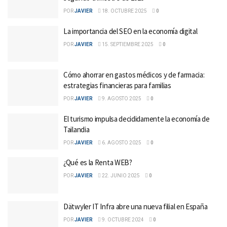
POR
JAVIER
18. OCTUBRE 2025
0
La importancia del SEO en la economía digital
POR
JAVIER
15. SEPTIEMBRE 2025
0
Cómo ahorrar en gastos médicos y de farmacia:
estrategias financieras para familias
POR
JAVIER
9. AGOSTO 2025
0
El turismo impulsa decididamente la economía de
Tailandia
POR
JAVIER
6. AGOSTO 2025
0
¿Qué es la Renta WEB?
POR
JAVIER
22. JUNIO 2025
0
Dätwyler IT Infra abre una nueva filial en España
POR
JAVIER
9. OCTUBRE 2024
0