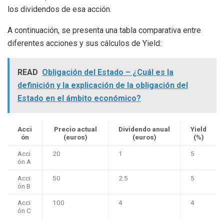
los dividendos de esa acción.
A continuación, se presenta una tabla comparativa entre
diferentes acciones y sus cálculos de Yield:
READ
Obligación del Estado – ¿Cuál es la
definición y la explicación de la obligación del
Estado en el ámbito económico?
Acci
Precio actual
Dividendo anual
Yield
ón
(euros)
(euros)
(%)
Acci
20
1
5
ón A
Acci
50
2.5
5
ón B
Acci
100
4
4
ón C