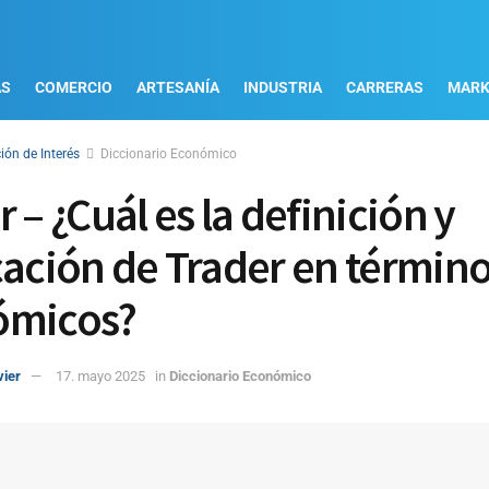
AS
COMERCIO
ARTESANÍA
INDUSTRIA
CARRERAS
MARK
ión de Interés
Diccionario Económico
 – ¿Cuál es la definición y
cación de Trader en términ
ómicos?
vier
17. mayo 2025
in
Diccionario Económico