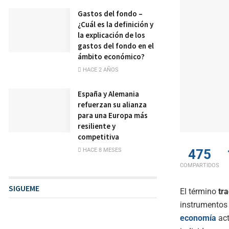
Gastos del fondo –
¿Cuál es la definición y
la explicación de los
gastos del fondo en el
ámbito económico?
HACE 2 AÑOS
España y Alemania
refuerzan su alianza
para una Europa más
resiliente y
competitiva
475
HACE 8 MESES
COMPARTIDOS
SIGUEME
El término
tr
instrumentos 
economía
act