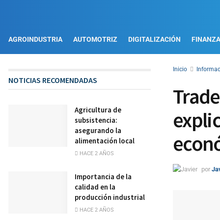
AGROINDUSTRIA
AUTOMOTRIZ
DIGITALIZACIÓN
FINANZ
Inicio
Informac
NOTICIAS RECOMENDADAS
Trader
Agricultura de
expli
subsistencia:
asegurando la
econ
alimentación local
HACE 2 AÑOS
por
Ja
Importancia de la
calidad en la
producción industrial
HACE 2 AÑOS