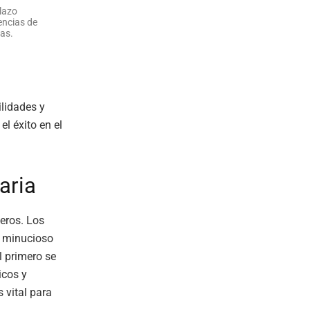
lazo
ncias de
vas.
ilidades y
l éxito en el
aria
ieros. Los
s minucioso
l primero se
icos y
 vital para