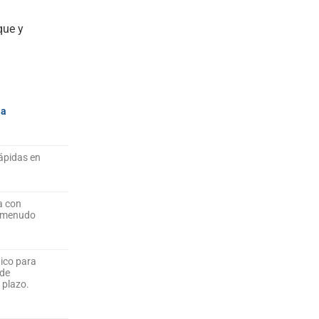
que y
ia
rápidas en
a con
 menudo
nico para
 de
 plazo.