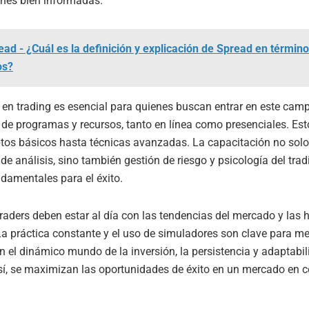
ones bien informadas.
ead - ¿Cuál es la definición y explicación de Spread en términ
os?
en trading es esencial para quienes buscan entrar en este cam
e programas y recursos, tanto en línea como presenciales. Es
tos básicos hasta técnicas avanzadas. La capacitación no sol
de análisis, sino también gestión de riesgo y psicología del trad
damentales para el éxito.
raders deben estar al día con las tendencias del mercado y las 
La práctica constante y el uso de simuladores son clave para me
En el dinámico mundo de la inversión, la persistencia y adaptabi
sí, se maximizan las oportunidades de éxito en un mercado en 