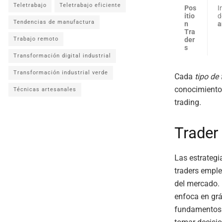
Teletrabajo
Teletrabajo eficiente
Pos
I
itio
d
Tendencias de manufactura
n
a
Tra
Trabajo remoto
der
s
Transformación digital industrial
Transformación industrial verde
Cada
tipo de 
conocimientos
Técnicas artesanales
trading.
Trader
Las estrategi
traders emple
del mercado. 
enfoca en grá
fundamentos 