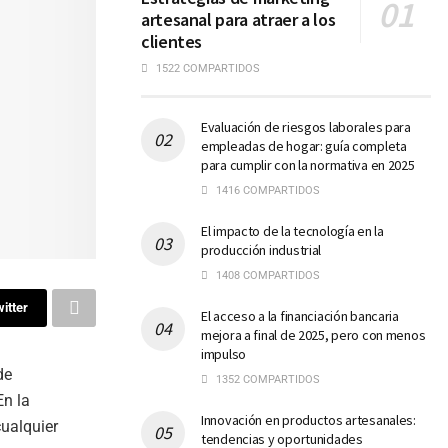
artesanal para atraer a los
clientes
1522 COMPARTIDOS
Evaluación de riesgos laborales para
empleadas de hogar: guía completa
para cumplir con la normativa en 2025
1416 COMPARTIDOS
El impacto de la tecnología en la
producción industrial
1408 COMPARTIDOS
itter
El acceso a la financiación bancaria
mejora a final de 2025, pero con menos
impulso
de
1352 COMPARTIDOS
En la
Innovación en productos artesanales:
cualquier
tendencias y oportunidades