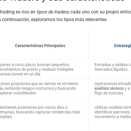
trading es rico en
tipos de traders
, cada uno con su propio enfo
A continuación, exploramos los tipos más relevantes:
Características Principales
Estrateg
peran a corto plazo, buscan pequeños
Entradas y salidas 
ovimientos de precio y realizan múltiples
mercados líquidos.
ransacciones en un día.
oman posiciones que se cierran en el mismo
Operaciones intradí
ía, evitando riesgos nocturnos y buscando
análisis técnico
y a
xplotar volatilidades.
flujo de noticias.
antienen posiciones por varios días o
Utilizan análisis téc
emanas, buscando capturar tendencias más
identificar patrones
mplias.
movimiento a medio