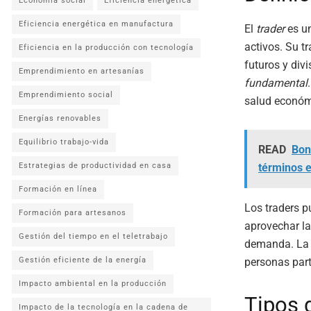
Economía social
Eficiencia energética
Eficiencia energética en manufactura
El
trader
es un
activos. Su t
Eficiencia en la producción con tecnología
futuros y divi
Emprendimiento en artesanías
fundamental
Emprendimiento social
salud económi
Energías renovables
Equilibrio trabajo-vida
READ
Bon
términos 
Estrategias de productividad en casa
Formación en línea
Los traders p
Formación para artesanos
aprovechar la
Gestión del tiempo en el teletrabajo
demanda. La 
personas part
Gestión eficiente de la energía
Impacto ambiental en la producción
Tipos 
Impacto de la tecnología en la cadena de