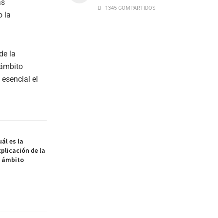
as
1345 COMPARTIDOS
o la
de la
 ámbito
esencial el
ál es la
xplicación de la
l ámbito