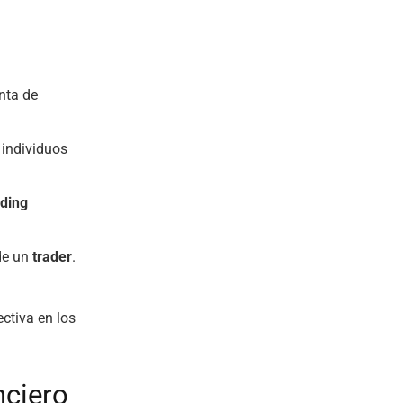
nta de
 individuos
ading
 de un
trader
.
ctiva en los
nciero