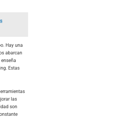
os
po. Hay una
tos abarcan
o enseña
ing. Estas
herramientas
jorar las
lidad son
constante