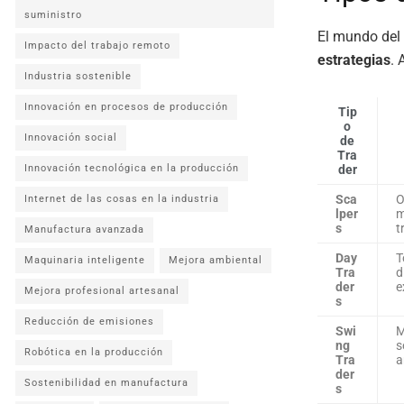
suministro
El mundo del 
Impacto del trabajo remoto
estrategias
. 
Industria sostenible
Innovación en procesos de producción
Tip
o
Innovación social
de
Tra
Innovación tecnológica en la producción
der
Sca
O
Internet de las cosas en la industria
lper
m
s
t
Manufactura avanzada
Day
T
Maquinaria inteligente
Mejora ambiental
Tra
d
der
e
Mejora profesional artesanal
s
Reducción de emisiones
Swi
M
ng
s
Robótica en la producción
Tra
a
der
Sostenibilidad en manufactura
s