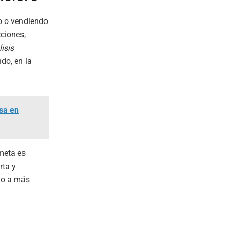
o o vendiendo
ciones,
isis
ndo, en la
lsa en
meta es
rta y
do a más