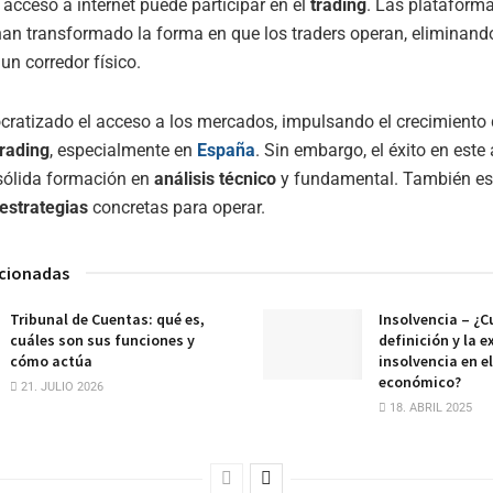
 acceso a internet puede participar en el
trading
. Las plataform
han transformado la forma en que los traders operan, eliminand
un corredor físico.
ratizado el acceso a los mercados, impulsando el crecimiento 
trading
, especialmente en
España
. Sin embargo, el éxito en este
sólida formación en
análisis técnico
y fundamental. También es 
estrategias
concretas para operar.
acionadas
Tribunal de Cuentas: qué es,
Insolvencia – ¿Cu
cuáles son sus funciones y
definición y la e
cómo actúa
insolvencia en e
económico?
21. JULIO 2026
18. ABRIL 2025