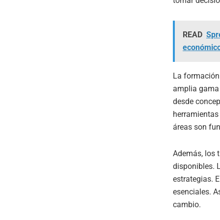
tomar decisi
READ
Spr
económic
La formación 
amplia gama d
desde concep
herramientas 
áreas son fun
Además, los t
disponibles. 
estrategias. 
esenciales. A
cambio.