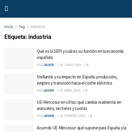
Inicio
Tag
industria
Etiqueta:
industria
Qué es la SEPI y cuál es su función en la economía
española
POR
JAVIER
30. JUNIO 2026
0
Stellantis y su impacto en España: producción,
empleo y transición hacia el coche eléctrico
POR
JAVIER
13. ABRIL 2026
0
UE-Mercosur en cifras: qué cambia realmente en
aranceles, sectores y cuotas
POR
JAVIER
16. FEBRERO 2026
0
Acuerdo UE-Mercosur: qué supone para España y la