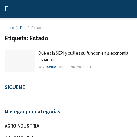
Inicio
Tag
Estado
Etiqueta:
Estado
Qué es la SEPI y cuál es su función en la economía
española
POR
JAVIER
30. JUNIO 2026
0
SIGUEME
Navegar por categorías
AGROINDUSTRIA