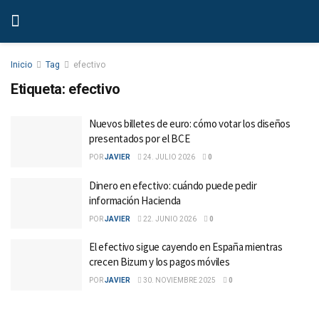
Inicio
Tag
efectivo
Etiqueta:
efectivo
Nuevos billetes de euro: cómo votar los diseños
presentados por el BCE
POR
JAVIER
24. JULIO 2026
0
Dinero en efectivo: cuándo puede pedir
información Hacienda
POR
JAVIER
22. JUNIO 2026
0
El efectivo sigue cayendo en España mientras
crecen Bizum y los pagos móviles
POR
JAVIER
30. NOVIEMBRE 2025
0