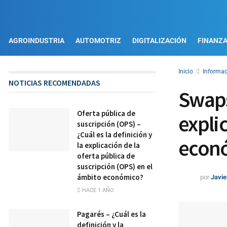
AGROINDUSTRIA
AUTOMOTRIZ
DIGITALIZACIÓN
FINANZ
Inicio
Informac
NOTICIAS RECOMENDADAS
Swaps
Oferta pública de
expli
suscripción (OPS) –
¿Cuál es la definición y
econ
la explicación de la
oferta pública de
suscripción (OPS) en el
ámbito económico?
por
Javie
HACE 1 AÑO
Pagarés – ¿Cuál es la
definición y la