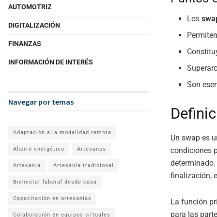
AUTOMOTRIZ
Los
swa
DIGITALIZACIÓN
Permiten
FINANZAS
Constitu
INFORMACIÓN DE INTERÉS
Superaro
Son esen
Navegar por temas
Defini
Adaptación a la modalidad remota
Un swap es un
condiciones p
Ahorro energético
Artesanos
determinado.
Artesanía
Artesanía tradicional
finalización, 
Bienestar laboral desde casa
Capacitación en artesanías
La función p
para las part
Colaboración en equipos virtuales