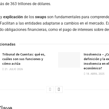
ás de 363 trillones de dólares.
y
explicación
de los
swaps
son fundamentales para comprender
 Facilitan a las entidades adaptarse a cambios en el mercado. E
o obligaciones financieras, como el pago de intereses sobre d
acionadas
Tribunal de Cuentas: qué es,
Insolvencia – ¿Cu
cuáles son sus funciones y
definición y la e
cómo actúa
insolvencia en e
económico?
21. JULIO 2026
18. ABRIL 2025
Clave