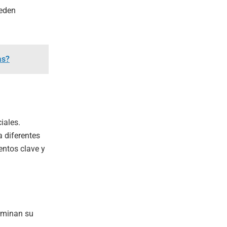
ueden
as?
iales.
a diferentes
entos clave y
rminan su