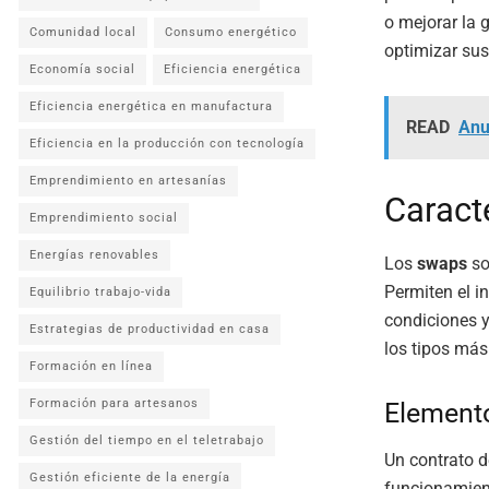
o mejorar la 
Comunidad local
Consumo energético
optimizar sus
Economía social
Eficiencia energética
Eficiencia energética en manufactura
READ
Anu
Eficiencia en la producción con tecnología
Emprendimiento en artesanías
Caract
Emprendimiento social
Energías renovables
Los
swaps
so
Permiten el in
Equilibrio trabajo-vida
condiciones y
Estrategias de productividad en casa
los tipos má
Formación en línea
Formación para artesanos
Elemento
Gestión del tiempo en el teletrabajo
Un contrato 
Gestión eficiente de la energía
funcionamien