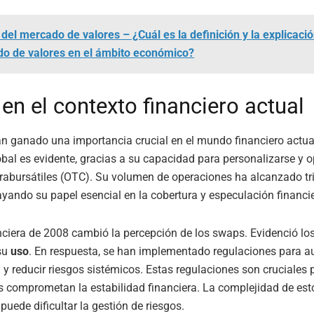
 del mercado de valores – ¿Cuál es la definición y la explicació
do de valores en el ámbito económico?
en el contexto financiero actual
 ganado una importancia crucial en el mundo financiero actua
obal es evidente, gracias a su capacidad para personalizarse y o
abursátiles (OTC). Su volumen de operaciones ha alcanzado tri
ayando su papel esencial en la cobertura y especulación financie
anciera de 2008 cambió la percepción de los swaps. Evidenció lo
su
uso
. En respuesta, se han implementado regulaciones para a
a
y reducir riesgos sistémicos. Estas regulaciones son cruciales p
 comprometan la estabilidad financiera. La complejidad de est
puede dificultar la gestión de riesgos.