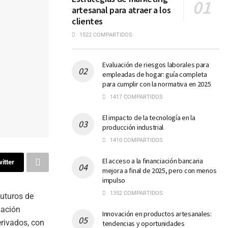
artesanal para atraer a los
clientes
1522 COMPARTIDOS
Evaluación de riesgos laborales para
empleadas de hogar: guía completa
para cumplir con la normativa en 2025
1417 COMPARTIDOS
El impacto de la tecnología en la
producción industrial
1410 COMPARTIDOS
El acceso a la financiación bancaria
itter
mejora a final de 2025, pero con menos
impulso
1352 COMPARTIDOS
futuros de
zación
Innovación en productos artesanales:
rivados, con
tendencias y oportunidades