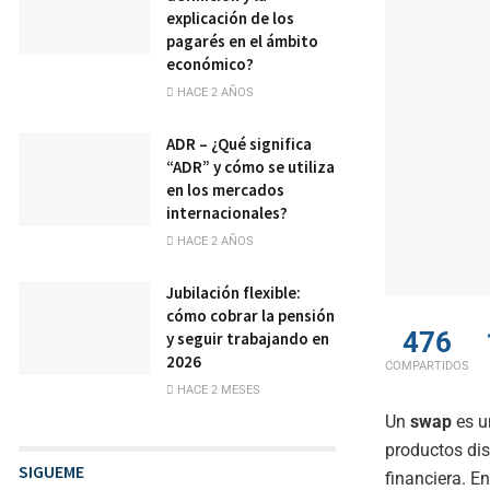
explicación de los
pagarés en el ámbito
económico?
HACE 2 AÑOS
ADR – ¿Qué significa
“ADR” y cómo se utiliza
en los mercados
internacionales?
HACE 2 AÑOS
Jubilación flexible:
cómo cobrar la pensión
476
y seguir trabajando en
2026
COMPARTIDOS
HACE 2 MESES
Un
swap
es u
productos dis
SIGUEME
financiera. E