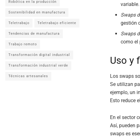
Robótica en la producción
variable.
Sostenibilidad en manufactura
Swaps de
gestión 
Teletrabajo
Teletrabajo eficiente
Swaps de
Tendencias de manufactura
como el 
Trabajo remoto
Transformación digital industrial
Uso y 
Transformación industrial verde
Los swaps son
Técnicas artesanales
Se utilizan p
ejemplo, un i
Esto reduce e
En el sector 
Así, pueden pa
swaps es esen