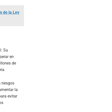
n de la Ley
l. Su
perar en
llones de
ra.
s riesgos
umentar la
ara evitar
os