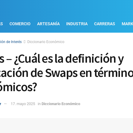
AS
COMERCIO
ARTESANÍA
INDUSTRIA
CARRERAS
MARK
ión de Interés
Diccionario Económico
 – ¿Cuál es la definición y
cación de Swaps en términ
ómicos?
r
17. mayo 2025
in
Diccionario Económico