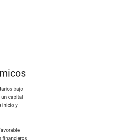
ómicos
tarios bajo
 un capital
inicio y
favorable
s financieros