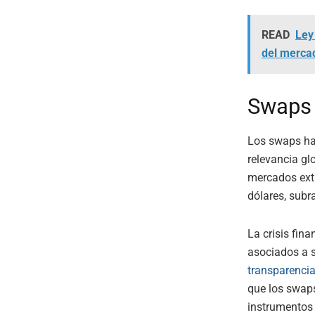
READ
Ley
del merca
Swaps 
Los swaps han
relevancia gl
mercados extr
dólares, subr
La crisis fin
asociados a 
transparenci
que los swaps
instrumentos 