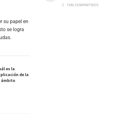
1346 COMPARTIDOS
 su papel en
sto se logra
eudas.
ál es la
xplicación de la
l ámbito