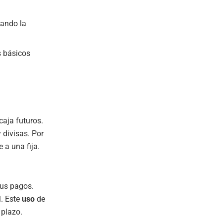
tando la
s básicos
caja futuros.
 divisas. Por
 a una fija.
sus pagos.
l. Este
uso
de
 plazo.