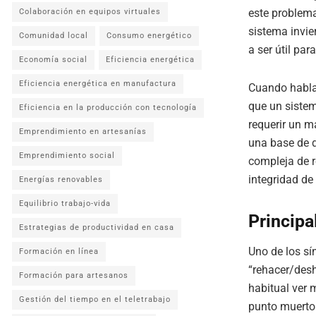
este problema
Colaboración en equipos virtuales
sistema invie
Comunidad local
Consumo energético
a ser útil par
Economía social
Eficiencia energética
Eficiencia energética en manufactura
Cuando habla
que un sistem
Eficiencia en la producción con tecnología
requerir un m
Emprendimiento en artesanías
una base de d
Emprendimiento social
compleja de r
integridad de
Energías renovables
Equilibrio trabajo-vida
Principa
Estrategias de productividad en casa
Uno de los sí
Formación en línea
“rehacer/des
Formación para artesanos
habitual ver 
Gestión del tiempo en el teletrabajo
punto muerto 