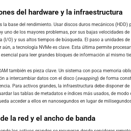
ones del hardware y la infraestructura
s la base del rendimiento. Usar discos duros mecánicos (HDD) 
y uno de los mayores problemas, por sus bajas velocidades de
a (I/O) y sus altos tiempos de búsqueda. El paso a unidades de
r aún, a tecnología NVMe es clave. Esta última permite procesar
o esencial para leer grandes bloques de información al mismo t
AM también es pieza clave. Un sistema con poca memoria obli
ón a intercambiar datos con el disco (
swapping
) de forma const
tencia. Para activos grandes, la infraestructura debe disponer de 
ardar las tablas de metadatos e índices más usados, de modo 
ueda acceder a ellos en nanosegundos en lugar de milisegundos
de la red y el ancho de banda
onde los activos grandes se recuperan desde servidores remoto