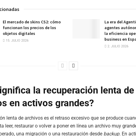
acionadas
El mercado de skins CS2: cómo
La era del Agent
funcionan los precios de los
agentes autóno
objetos digitales
la eficiencia ope
business en Esp
15. JULIO 2026
2. JULIO 2026
ignifica la recuperación lenta de
os en activos grandes?
ón lenta de archivos es el retraso excesivo que se produce cua
ta leer, restaurar o volver a poner en línea un archivo muy gran
sperado, una migración o una restauración desde
backup.
En act