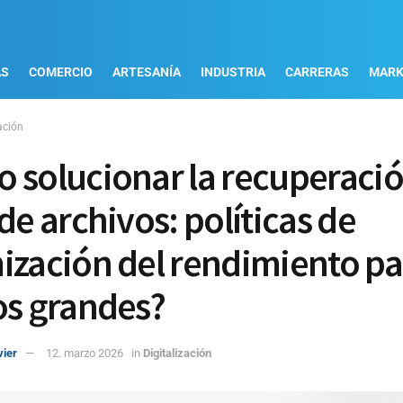
AS
COMERCIO
ARTESANÍA
INDUSTRIA
CARRERAS
MARK
ación
 solucionar la recuperaci
de archivos: políticas de
ización del rendimiento pa
os grandes?
vier
12. marzo 2026
in
Digitalización