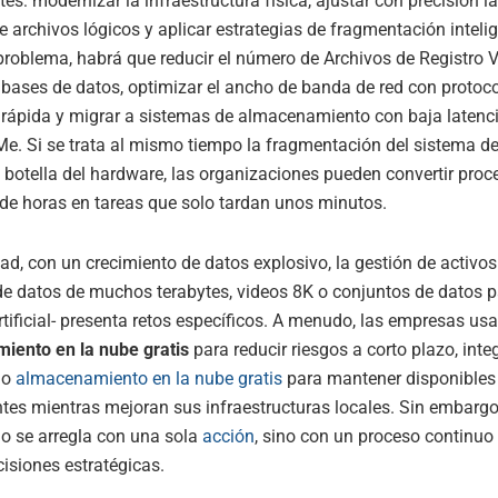
tes: modernizar la infraestructura física, ajustar con precisión la
e archivos lógicos y aplicar estrategias de fragmentación inteli
problema, habrá que reducir el número de Archivos de Registro V
 bases de datos, optimizar el ancho de banda de red con protoc
 rápida y migrar a sistemas de almacenamiento con baja latenc
. Si se trata al mismo tiempo la fragmentación del sistema de
e botella del hardware, las organizaciones pueden convertir proc
de horas en tareas que solo tardan unos minutos.
dad, con un crecimiento de datos explosivo, la gestión de activos
e datos de muchos terabytes, videos 8K o conjuntos de datos p
artificial- presenta retos específicos. A menudo, las empresas us
iento en la nube gratis
para reducir riesgos a corto plazo, int
mo
almacenamiento en la nube gratis
para mantener disponibles 
es mientras mejoran sus infraestructuras locales. Sin embargo,
o se arregla con una sola
acción
, sino con un proceso continuo
cisiones estratégicas.