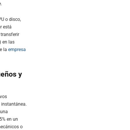
.
U o disco,
r está
transferir
) en las
e la
empresa
ueños y
ivos
 instantánea.
 una
 5% en un
mecánicos o