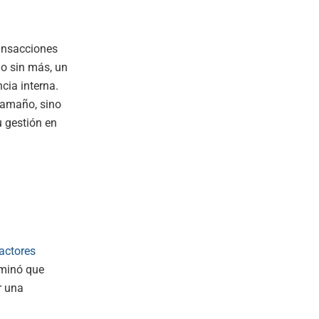
ransacciones
o sin más, un
cia interna.
tamaño, sino
u gestión en
actores
ominó que
r una