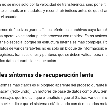
 no se mide solo por la velocidad de transferencia, sino por el 
rte en analizar metadatos y reconstruir índices antes de que el a
a el usuario.
mos de “activos grandes”, nos referimos a archivos cuyo tama
a operativo estándar puede procesar con rapidez. Estos activos
anejo especial porque su estructura interna es más compleja. Po
atos de varios terabytes no es solo un bloque de información; e
egistros, transacciones y punteros que se deben validar para ma
 los datos durante la recuperación.
les síntomas de recuperación lenta
ntomas más claros es el bloqueo aparente del proceso durante l
hacer” (redo/undo). En motores de base de datos como SQL Serv
mensajes que indican que el análisis sigue al 0% tras varios min
suele indicar que el sistema está lidiando con demasiados me