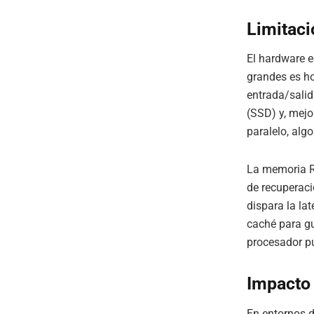
Limitaci
El hardware e
grandes es ho
entrada/salid
(SSD) y, mejo
paralelo, alg
La memoria R
de recuperaci
dispara la la
caché para gu
procesador p
Impacto 
En entornos d