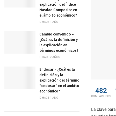
explicación del índice
Nasdaq Composite en
el ámbito económico?
HACE 1 AÑO
Cambio convenido –
¿Cuál es la definición y
la explicación en
términos económicos?
HACE 2 AÑOS
Endosar – ¿Cuál es la
definición y la
explicación del término
“endosar” en el ámbito
482
económico?
COMPARTIDOS
HACE 1 AÑO
La clave para