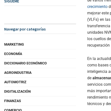
de varios fren
SIGUEME
crecimiento
d
mejorar este 
(VLFs) en las
transferencia
Navegar por categorías
unidades NVMe
los cuellos d
MARKETING
recuperación 
ECONOMÍA
En la actuali
DICCIONARIO ECONÓMICO
como bases d
inteligencia 
AGROINDUSTRIA
de
almacenam
AUTOMOTRIZ
servicios co
más important
DIGITALIZACIÓN
rendimiento n
FINANZAS
técnicos y de
COMERCIO