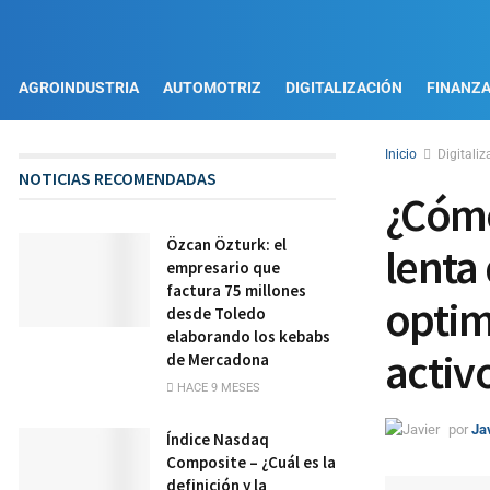
AGROINDUSTRIA
AUTOMOTRIZ
DIGITALIZACIÓN
FINANZ
Inicio
Digitaliz
NOTICIAS RECOMENDADAS
¿Cómo
Özcan Özturk: el
lenta 
empresario que
factura 75 millones
optim
desde Toledo
elaborando los kebabs
activ
de Mercadona
HACE 9 MESES
por
Ja
Índice Nasdaq
Composite – ¿Cuál es la
definición y la