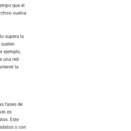
tiempo que el
rchivo vuelva
ño supera lo
 suelen
r ejemplo,
s una red
ntener la
as fases de
er, es
utos. Este
tadatos o con