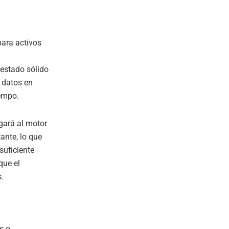
para activos
 estado sólido
 datos en
iempo.
gará al motor
ante, lo que
suficiente
que el
.
s o