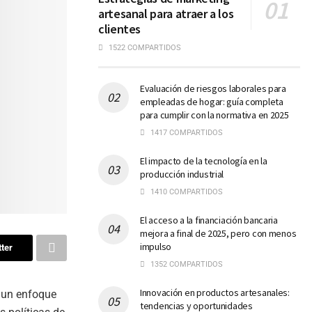
artesanal para atraer a los
clientes
1522 COMPARTIDOS
Evaluación de riesgos laborales para
empleadas de hogar: guía completa
para cumplir con la normativa en 2025
1417 COMPARTIDOS
El impacto de la tecnología en la
producción industrial
1410 COMPARTIDOS
El acceso a la financiación bancaria
mejora a final de 2025, pero con menos
impulso
ter
1352 COMPARTIDOS
Innovación en productos artesanales:
n un enfoque
tendencias y oportunidades