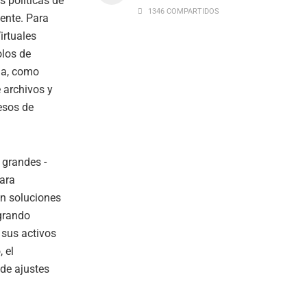
s políticas de
1346 COMPARTIDOS
gente. Para
irtuales
olos de
ia, como
 archivos y
esos de
 grandes -
ara
an soluciones
egrando
sus activos
 el
 de ajustes