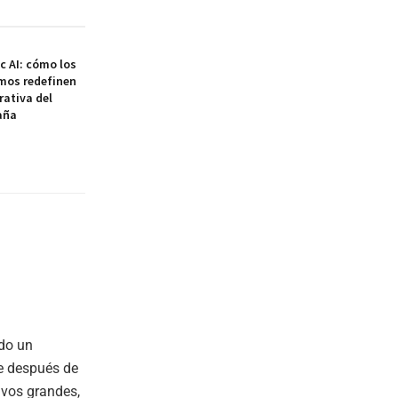
ic AI: cómo los
mos redefinen
rativa del
aña
ndo un
de después de
ivos grandes,