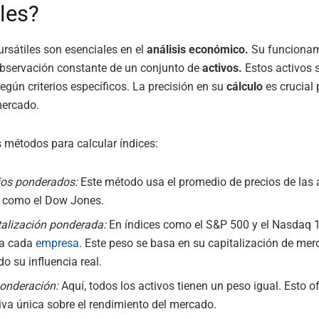
iles?
ursátiles son esenciales en el
análisis económico.
Su funcionam
observación constante de un conjunto de
activos.
Estos activos 
egún criterios específicos. La precisión en su
cálculo
es crucial 
mercado.
s métodos para calcular índices:
ios ponderados:
Este método usa el promedio de precios de las 
e, como el Dow Jones.
talización ponderada:
En índices como el S&P 500 y el Nasdaq 1
 a cada
empresa
. Este peso se basa en su capitalización de mer
o su influencia real.
ponderación:
Aquí, todos los activos tienen un peso igual. Esto o
iva única sobre el rendimiento del mercado.