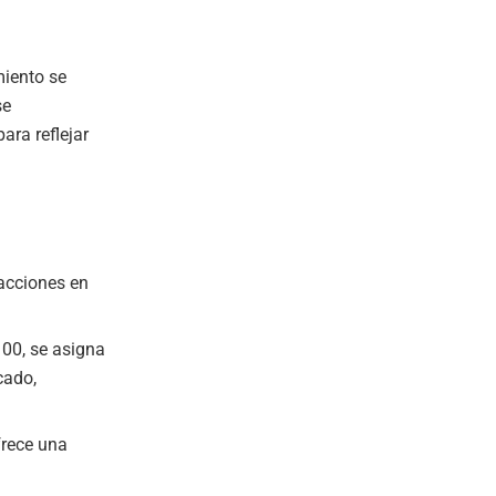
iento se
se
para reflejar
acciones en
00, se asigna
cado,
frece una