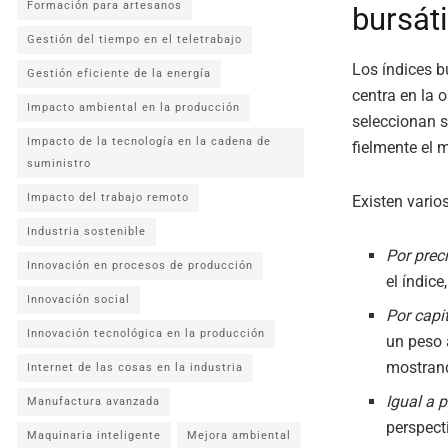
Formación para artesanos
bursát
Gestión del tiempo en el teletrabajo
Los índices b
Gestión eficiente de la energía
centra en la 
Impacto ambiental en la producción
seleccionan s
Impacto de la tecnología en la cadena de
fielmente el 
suministro
Impacto del trabajo remoto
Existen vario
Industria sostenible
Por prec
Innovación en procesos de producción
el índic
Innovación social
Por capi
Innovación tecnológica en la producción
un peso
mostrand
Internet de las cosas en la industria
Igual a 
Manufactura avanzada
perspect
Maquinaria inteligente
Mejora ambiental