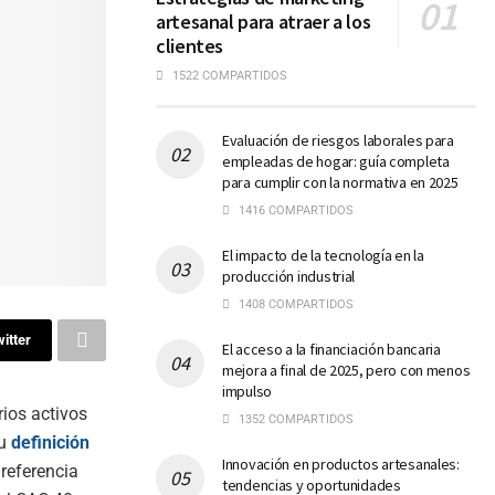
artesanal para atraer a los
clientes
1522 COMPARTIDOS
Evaluación de riesgos laborales para
empleadas de hogar: guía completa
para cumplir con la normativa en 2025
1416 COMPARTIDOS
El impacto de la tecnología en la
producción industrial
1408 COMPARTIDOS
itter
El acceso a la financiación bancaria
mejora a final de 2025, pero con menos
impulso
ios activos
1352 COMPARTIDOS
Su
definición
Innovación en productos artesanales:
 referencia
tendencias y oportunidades