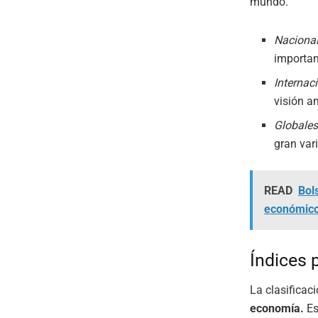
mundo.
Naciona
importan
Internac
visión a
Globale
gran var
READ
Bol
económic
Índices p
La clasificac
economía.
Es