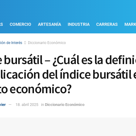
AS
COMERCIO
ARTESANÍA
INDUSTRIA
CARRERAS
MARK
ión de Interés
Diccionario Económico
 bursátil – ¿Cuál es la defin
licación del índice bursátil 
to económico?
vier
18. abril 2025
in
Diccionario Económico