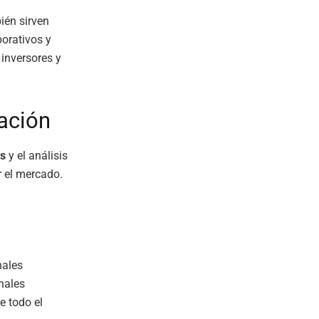
ién sirven
orativos y
inversores y
cación
as
y el análisis
r el mercado.
nales
nales
e todo el