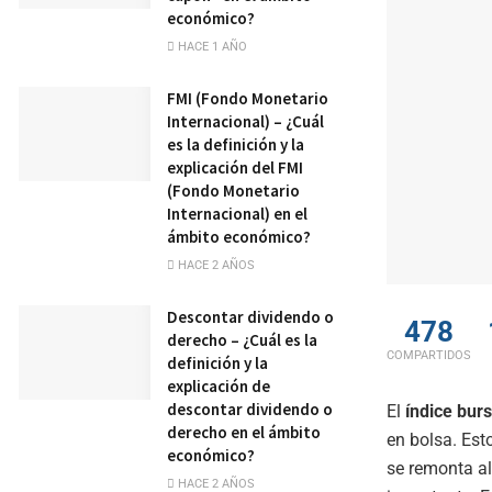
económico?
HACE 1 AÑO
FMI (Fondo Monetario
Internacional) – ¿Cuál
es la definición y la
explicación del FMI
(Fondo Monetario
Internacional) en el
ámbito económico?
HACE 2 AÑOS
Descontar dividendo o
478
derecho – ¿Cuál es la
COMPARTIDOS
definición y la
explicación de
descontar dividendo o
El
índice burs
derecho en el ámbito
en bolsa. Est
económico?
se remonta al
HACE 2 AÑOS