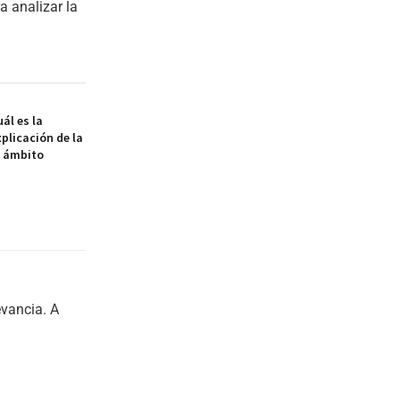
 analizar la
ál es la
xplicación de la
l ámbito
evancia. A