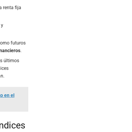
renta fija
 y
 como futuros
inancieros
.
os últimos
dices
an.
o en el
índices