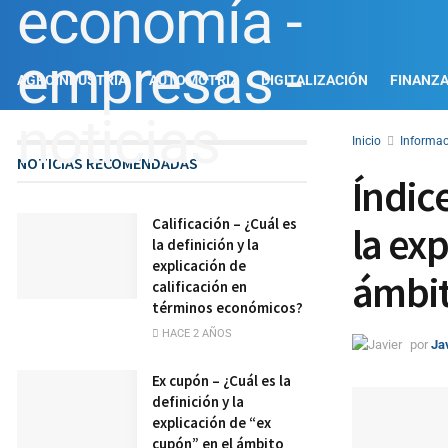
AGROINDUSTRIA
AUTOMOTRIZ
DIGITALIZACIÓN
FINANZ
Inicio
Informac
NOTICIAS RECOMENDADAS
Índice
Calificación – ¿Cuál es
la exp
la definición y la
explicación de
ámbi
calificación en
términos económicos?
HACE 2 AÑOS
por
Ja
Ex cupón – ¿Cuál es la
definición y la
explicación de “ex
cupón” en el ámbito