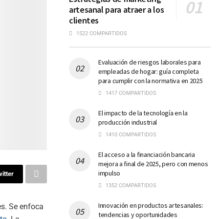
artesanal para atraer a los
clientes
1522 COMPARTIDOS
Evaluación de riesgos laborales para
empleadas de hogar: guía completa
para cumplir con la normativa en 2025
1417 COMPARTIDOS
El impacto de la tecnología en la
producción industrial
1410 COMPARTIDOS
El acceso a la financiación bancaria
mejora a final de 2025, pero con menos
impulso
itter
1352 COMPARTIDOS
Innovación en productos artesanales:
es. Se enfoca
tendencias y oportunidades