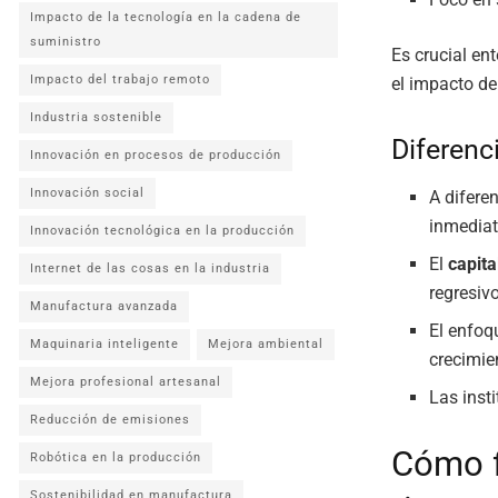
Impacto de la tecnología en la cadena de
suministro
Es crucial en
Impacto del trabajo remoto
el impacto de
Industria sostenible
Diferenc
Innovación en procesos de producción
Innovación social
A difere
inmediat
Innovación tecnológica en la producción
El
capita
Internet de las cosas en la industria
regresiv
Manufactura avanzada
El enfoq
Maquinaria inteligente
Mejora ambiental
crecimie
Mejora profesional artesanal
Las inst
Reducción de emisiones
Cómo f
Robótica en la producción
Sostenibilidad en manufactura