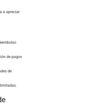
a a apreciar
 reembolso
sión de pagos
ades de
 limitadas.
de