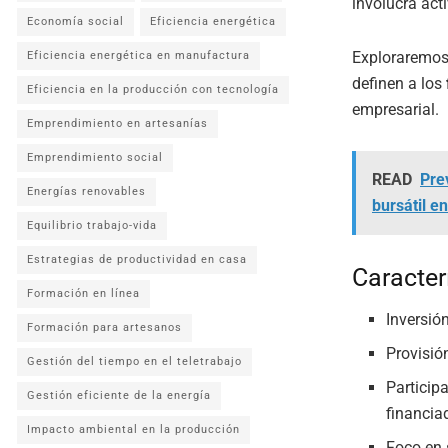
involucra act
Economía social
Eficiencia energética
Exploraremos
Eficiencia energética en manufactura
definen a los
Eficiencia en la producción con tecnología
empresarial.
Emprendimiento en artesanías
Emprendimiento social
READ
Prev
Energías renovables
bursátil e
Equilibrio trabajo-vida
Estrategias de productividad en casa
Caracter
Formación en línea
Inversió
Formación para artesanos
Provisió
Gestión del tiempo en el teletrabajo
Particip
Gestión eficiente de la energía
financia
Impacto ambiental en la producción
Foco en 