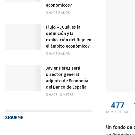
económicos?
HACE 2 AÑOS
Flujo – ¿Cuál es la
definición y la
explicación del flujo en
el ámbito económico?
HACE 2 AÑOS
Javier Pérez será
director general
adjunto de Economía
del Banco de España
HACE 10 MESES
477
COMPARTIDOS
SIGUEME
Un
fondo de c