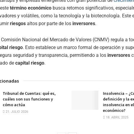
startups y empresas emergentes con gran potencial de
crecimien
este
término económico
busca retornos significativos, especia
vadores y volátiles, como la tecnología y la biotecnología. Este
sumir
riesgos
altos por parte de los
inversores
.
la Comisión Nacional del Mercado de Valores (CNMV) regula a to
ital riesgo
. Esto establece un marco formal de operación y supe
egura seguridad y transparencia, permitiendo a los
inversores
c
cado de
capital riesgo
.
acionadas
Tribunal de Cuentas: qué es,
Insolvencia – ¿Cu
cuáles son sus funciones y
definición y la e
cómo actúa
insolvencia en e
económico?
21. JULIO 2026
18. ABRIL 2025