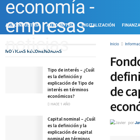
AGROINDUSTRIA
AUTOMOTRIZ
DIGITALIZACIÓN
FINANZ
Inicio
Informac
NOTICIAS RECOMENDADAS
Fondo 
Tipo de interés – ¿Cuál
defin
es la definición y
explicación de Tipo de
de ca
interés en términos
económicos?
econ
HACE 1 AÑO
Capital nominal – ¿Cuál
por
Ja
es la definición y la
explicación de capital
nominal en términos