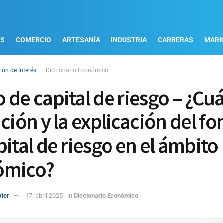
AS
COMERCIO
ARTESANÍA
INDUSTRIA
CARRERAS
MARK
ión de Interés
Diccionario Económico
de capital de riesgo – ¿Cuál
ición y la explicación del f
pital de riesgo en el ámbito
ómico?
vier
17. abril 2025
in
Diccionario Económico