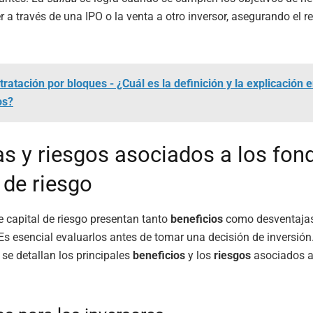
 a través de una IPO o la venta a otro inversor, asegurando el re
tratación por bloques - ¿Cuál es la definición y la explicación 
os?
as y riesgos asociados a los fon
 de riesgo
 capital de riesgo presentan tanto
beneficios
como desventaja
Es esencial evaluarlos antes de tomar una decisión de inversión
 se detallan los principales
beneficios
y los
riesgos
asociados a 