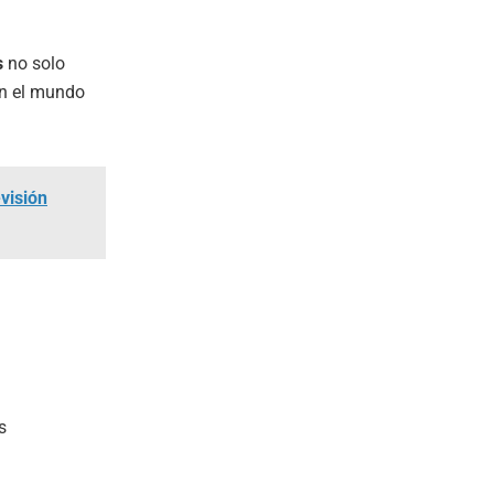
s
no solo
en el mundo
evisión
s