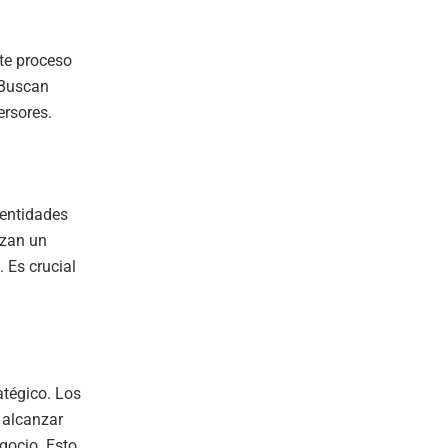
te proceso
 Buscan
ersores.
 entidades
izan un
 Es crucial
atégico. Los
 alcanzar
gocio. Esto