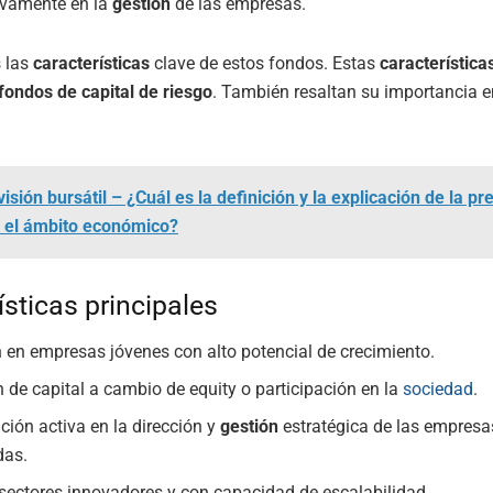
ivamente en la
gestión
de las empresas.
 las
características
clave de estos fondos. Estas
característica
fondos de capital de riesgo
. También resaltan su importancia 
isión bursátil – ¿Cuál es la definición y la explicación de la pr
n el ámbito económico?
ísticas principales
n en empresas jóvenes con alto potencial de crecimiento.
n de capital a cambio de equity o participación en la
sociedad
.
ación activa en la dirección y
gestión
estratégica de las empresa
das.
sectores innovadores y con capacidad de escalabilidad.