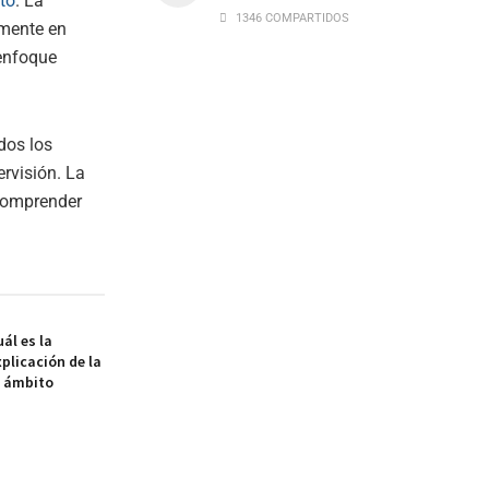
to
. La
1346 COMPARTIDOS
lmente en
 enfoque
dos los
rvisión. La
omprender
ál es la
xplicación de la
l ámbito