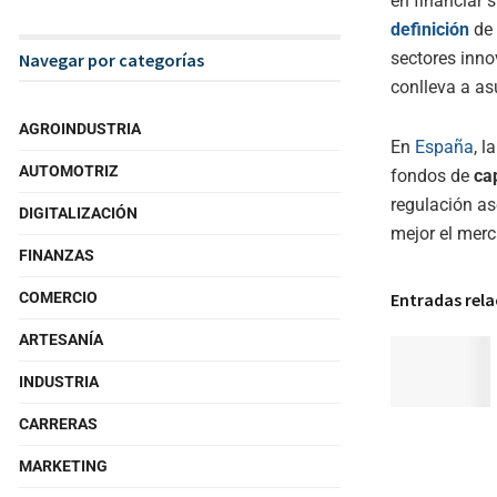
en financiar 
definición
de 
sectores inno
Navegar por categorías
conlleva a a
AGROINDUSTRIA
En
España
, 
AUTOMOTRIZ
fondos de
cap
regulación as
DIGITALIZACIÓN
mejor el mer
FINANZAS
Entradas rel
COMERCIO
ARTESANÍA
INDUSTRIA
CARRERAS
MARKETING