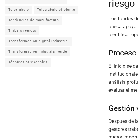
riesgo
Teletrabajo
Teletrabajo eficiente
Los fondos de
Tendencias de manufactura
busca apoyar
Trabajo remoto
identificar o
Transformación digital industrial
Proceso 
Transformación industrial verde
Técnicas artesanales
El inicio se 
institucional
análisis prof
evaluar el me
Gestión 
Después de la
gestores trab
metas import