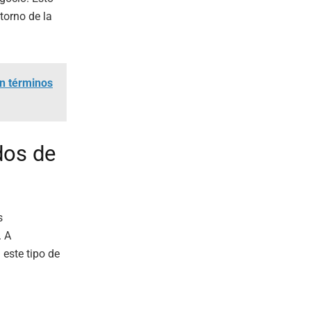
torno de la
en términos
dos de
s
. A
este tipo de