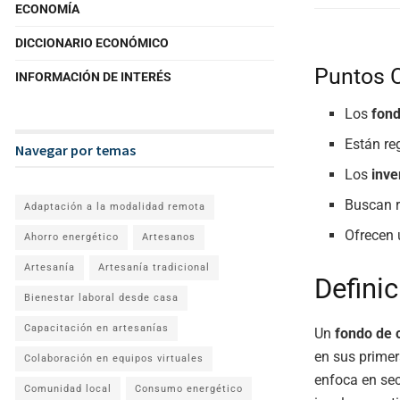
ECONOMÍA
DICCIONARIO ECONÓMICO
Puntos 
INFORMACIÓN DE INTERÉS
Los
fond
Están re
Navegar por temas
Los
inve
Buscan r
Adaptación a la modalidad remota
Ofrecen 
Ahorro energético
Artesanos
Artesanía
Artesanía tradicional
Definic
Bienestar laboral desde casa
Capacitación en artesanías
Un
fondo de c
en sus primer
Colaboración en equipos virtuales
enfoca en sec
Comunidad local
Consumo energético