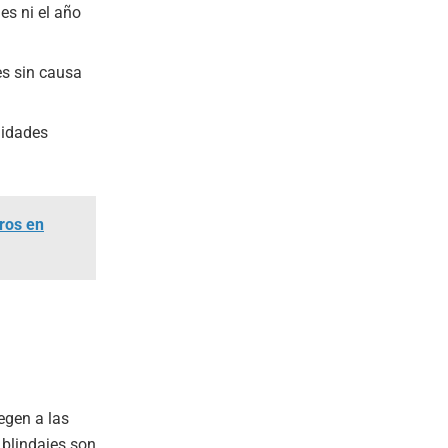
es ni el año
es sin causa
lidades
bros en
egen a las
blindajes son