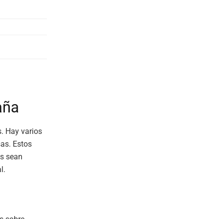
aña
s. Hay varios
sas. Estos
os sean
l.