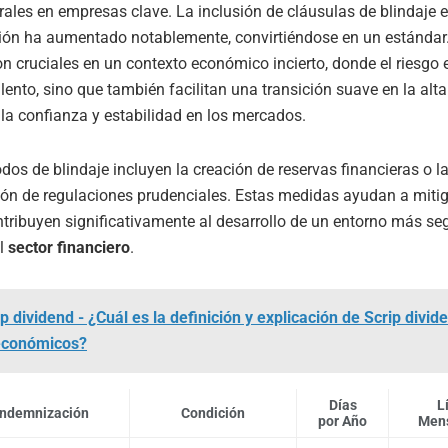
orales en empresas clave. La inclusión de cláusulas de blindaje 
ción ha aumentado notablemente, convirtiéndose en un estándar
on cruciales en un contexto económico incierto, donde el riesgo 
lento, sino que también facilitan una transición suave en la alta
a confianza y estabilidad en los mercados.
os de blindaje incluyen la creación de reservas financieras o l
ón de regulaciones prudenciales. Estas medidas ayudan a miti
tribuyen significativamente al desarrollo de un entorno más se
el
sector financiero
.
p dividend - ¿Cuál es la definición y explicación de Scrip divid
económicos?
Días
L
Indemnización
Condición
por Año
Mens