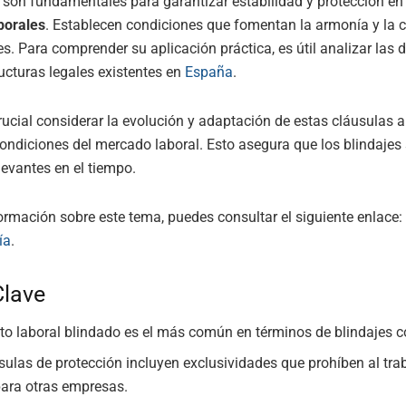
son fundamentales para garantizar estabilidad y protección en
borales
. Establecen condiciones que fomentan la armonía y la 
es. Para comprender su aplicación práctica, es útil analizar las d
ucturas legales existentes en
España
.
ucial considerar la evolución y adaptación de estas cláusulas a
ndiciones del mercado laboral. Esto asegura que los blindajes
levantes en el tiempo.
rmación sobre este tema, puedes consultar el siguiente enlace:
ía
.
Clave
ato laboral blindado es el más común en términos de blindajes c
sulas de protección incluyen exclusividades que prohíben al tra
para otras empresas.