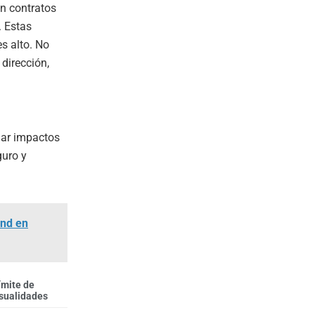
en contratos
. Estas
es alto. No
 dirección,
a
gar impactos
guro y
end en
ímite de
ualidades