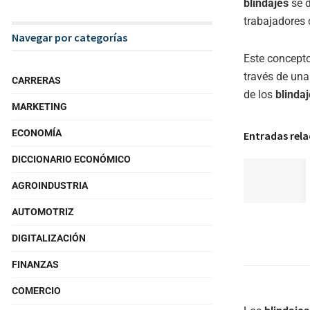
blindajes
se d
trabajadores 
Navegar por categorías
Este concepto
través de un
CARRERAS
de los
blinda
MARKETING
ECONOMÍA
Entradas rel
DICCIONARIO ECONÓMICO
AGROINDUSTRIA
AUTOMOTRIZ
DIGITALIZACIÓN
FINANZAS
COMERCIO