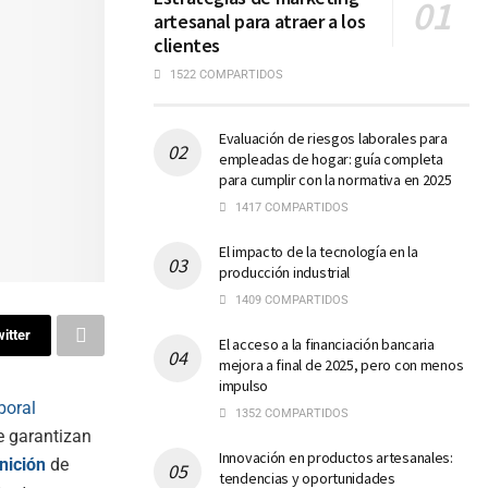
artesanal para atraer a los
clientes
1522 COMPARTIDOS
Evaluación de riesgos laborales para
empleadas de hogar: guía completa
para cumplir con la normativa en 2025
1417 COMPARTIDOS
El impacto de la tecnología en la
producción industrial
1409 COMPARTIDOS
itter
El acceso a la financiación bancaria
mejora a final de 2025, pero con menos
impulso
boral
1352 COMPARTIDOS
e garantizan
Innovación en productos artesanales:
nición
de
tendencias y oportunidades