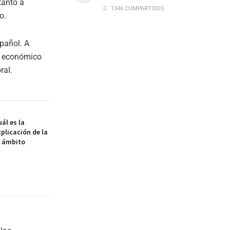
tanto a
1346 COMPARTIDOS
o.
pañol. A
o económico
ral.
ál es la
xplicación de la
l ámbito