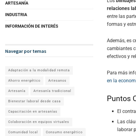
Los
blindajes
ARTESANÍA
relaciones la
INDUSTRIA
entre las part
formas y estr
INFORMACIÓN DE INTERÉS
Además, es cr
cambiantes co
Navegar por temas
efectivos y re
Adaptación a la modalidad remota
Para más info
en la econom
Ahorro energético
Artesanos
Artesanía
Artesanía tradicional
Puntos 
Bienestar laboral desde casa
El contr
Capacitación en artesanías
Las cláu
Colaboración en equipos virtuales
laborar 
Comunidad local
Consumo energético