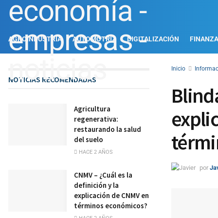
AGROINDUSTRIA
AUTOMOTRIZ
DIGITALIZACIÓN
FINANZ
Inicio
Informac
NOTICIAS RECOMENDADAS
Blinda
Agricultura
expli
regenerativa:
restaurando la salud
térmi
del suelo
HACE 2 AÑOS
por
Ja
CNMV – ¿Cuál es la
definición y la
explicación de CNMV en
términos económicos?