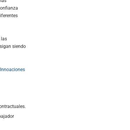
 las
confianza
iferentes
 las
 sigan siendo
Innoaciones
ontractuales.
bajador