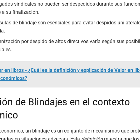
gados sindicales no pueden ser despedidos durante sus funcion
 a su finalización.
sulas de blindaje son esenciales para evitar despidos unilateral
da.
nización por despido de altos directivos varía según sus posibi
uales.
r en libros - ¿Cuál es la definición y explicación de Valor en li
económicos?
ión de Blindajes en el contexto
mico
 económico, un blindaje es un conjunto de mecanismos que prot
cradas en situaciones adversas. Esta
definición
muestra que los 