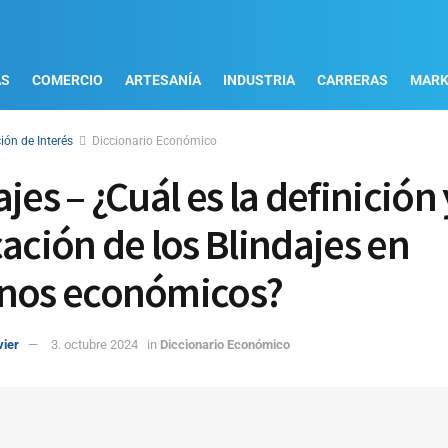
AS
COMERCIO
ARTESANÍA
INDUSTRIA
CARRERAS
MARK
ión de Interés
Diccionario Económico
jes – ¿Cuál es la definición 
cación de los Blindajes en
nos económicos?
vier
3. octubre 2024
in
Diccionario Económico