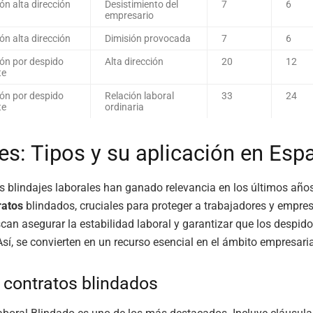
n alta dirección
Desistimiento del
7
6
empresario
n alta dirección
Dimisión provocada
7
6
ón por despido
Alta dirección
20
12
te
ón por despido
Relación laboral
33
24
te
ordinaria
jes: Tipos y su aplicación en Esp
s blindajes laborales han ganado relevancia en los últimos año
ratos
blindados, cruciales para proteger a trabajadores y empre
can asegurar la estabilidad laboral y garantizar que los despid
Así, se convierten en un recurso esencial en el ámbito empresaria
 contratos blindados