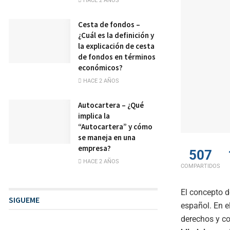
HACE 2 AÑOS
Cesta de fondos –
¿Cuál es la definición y
la explicación de cesta
de fondos en términos
económicos?
HACE 2 AÑOS
Autocartera – ¿Qué
implica la
“Autocartera” y cómo
se maneja en una
empresa?
507
HACE 2 AÑOS
COMPARTIDOS
El concepto 
SIGUEME
español. En e
derechos y c