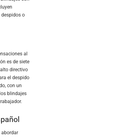
cluyen
 despidos o
ensaciones al
ón es de siete
alto directivo
ara el despido
do, con un
los blindajes
rabajador.
spañol
l abordar