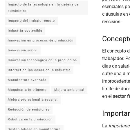
Impacto de la tecnología en la cadena de
esenciales pa
suministro
cláusulas en
rescisión.
Impacto del trabajo remoto
Industria sostenible
Concepto
Innovación en procesos de producción
El concepto d
Innovación social
trabajador. P
Innovación tecnológica en la producción
días de salar
Internet de las cosas en la industria
sufre una dim
Manufactura avanzada
improcedente,
límite de do
Maquinaria inteligente
Mejora ambiental
en el
sector f
Mejora profesional artesanal
Reducción de emisiones
Importan
Robótica en la producción
La
importanc
Sostenibilidad en manufactura