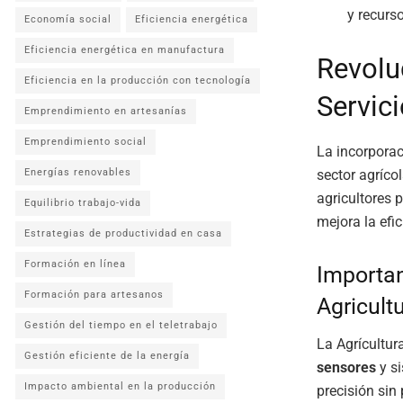
y recurs
Economía social
Eficiencia energética
Eficiencia energética en manufactura
Revolu
Eficiencia en la producción con tecnología
Servici
Emprendimiento en artesanías
Emprendimiento social
La incorpora
sector agríco
Energías renovables
agricultores 
Equilibrio trabajo-vida
mejora la efi
Estrategias de productividad en casa
Formación en línea
Importan
Formación para artesanos
Agricult
Gestión del tiempo en el teletrabajo
La Agrícultur
Gestión eficiente de la energía
sensores
y si
Impacto ambiental en la producción
precisión sin