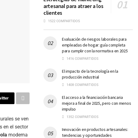
artesanal para atraer a los
clientes
1522 COMPARTIDOS
Evaluación de riesgos laborales para
empleadas de hogar: guía completa
para cumplir con la normativa en 2025
1416 COMPARTIDOS
El impacto de la tecnología en la
producción industrial
1408 COMPARTIDOS
El acceso a la financiación bancaria
itter
mejora a final de 2025, pero con menos
impulso
1352 COMPARTIDOS
urales se ven
 en el sector
Innovación en productos artesanales:
cola
moderna
tendencias y oportunidades