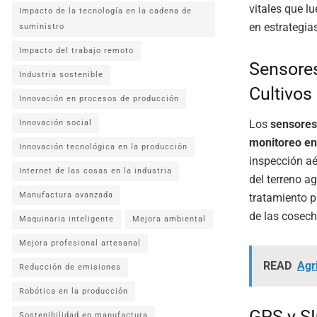
vitales que l
Impacto de la tecnología en la cadena de
en estrategia
suministro
Impacto del trabajo remoto
Sensores
Industria sostenible
Cultivos
Innovación en procesos de producción
Los
sensores
Innovación social
monitoreo en
Innovación tecnológica en la producción
inspección aé
Internet de las cosas en la industria
del terreno a
Manufactura avanzada
tratamiento p
de las cosech
Maquinaria inteligente
Mejora ambiental
Mejora profesional artesanal
READ
Agr
Reducción de emisiones
Robótica en la producción
GPS y SI
Sostenibilidad en manufactura