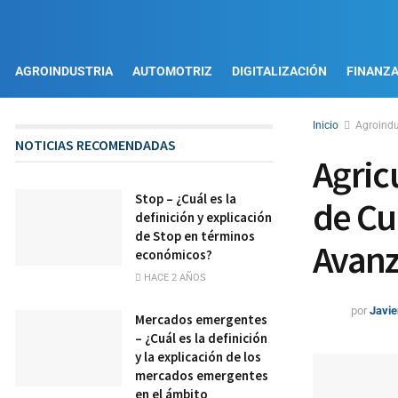
AGROINDUSTRIA
AUTOMOTRIZ
DIGITALIZACIÓN
FINANZ
Inicio
Agroindu
NOTICIAS RECOMENDADAS
Agric
Stop – ¿Cuál es la
de Cu
definición y explicación
de Stop en términos
Avan
económicos?
HACE 2 AÑOS
por
Javie
Mercados emergentes
– ¿Cuál es la definición
y la explicación de los
mercados emergentes
en el ámbito