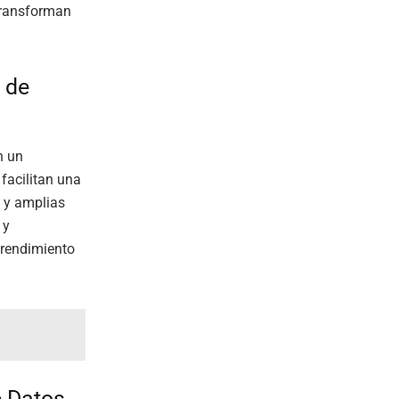
 transforman
 de
n un
facilitan una
 y amplias
 y
 rendimiento
e Datos