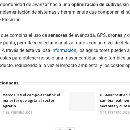
a oportunidad de avanzar hacia una
optimización de cultivos
sin
implementación de sistemas y herramientas que componen el nú
 Precisión.
, que combina el uso de
sensores
de avanzada, GPS,
drones
y o
e punta, permite recolectar y analizar datos con un nivel de det
. A través de esta valiosa
información
, los agricultores pueden a
ícolas para obtener no solo una mayor cantidad, sino también 
oducto, reduciendo a la vez el impacto ambiental y los costos op
acionadas
Mercosur y el campo español: el
UE-Mercosur en c
malestar que agita al sector
cambia realment
agrario
sectores y cuot
18. FEBRERO 2026
16. FEBRERO 2026