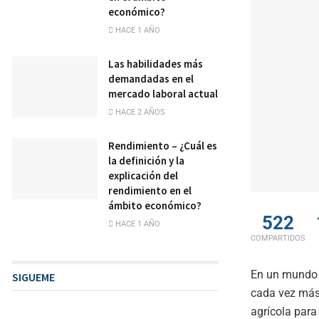
económico?
HACE 1 AÑO
Las habilidades más
demandadas en el
mercado laboral actual
HACE 2 AÑOS
Rendimiento – ¿Cuál es
la definición y la
explicación del
rendimiento en el
ámbito económico?
522
HACE 1 AÑO
COMPARTIDOS
En un mundo 
SIGUEME
cada vez más 
agrícola par