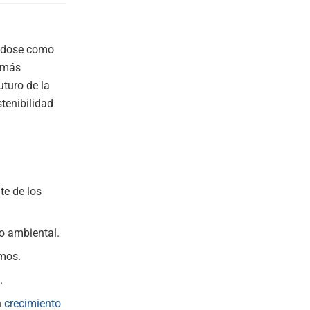
ándose como
s más
uturo de la
tenibilidad
te de los
o ambiental.
umos.
.
n
crecimiento