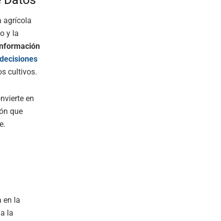
 agrícola
o y la
información
decisiones
s cultivos.
nvierte en
ión que
e.
 en la
a la