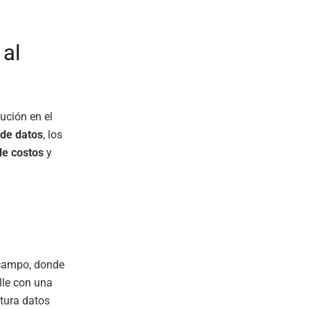
 al
ución en el
 de datos
, los
de costos
y
 campo, donde
lle con una
ptura datos