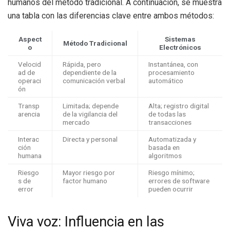
humanos del método tradicional. A continuación, se muestra
una tabla con las diferencias clave entre ambos métodos:
Aspect
Sistemas
Método Tradicional
o
Electrónicos
Velocid
Rápida, pero
Instantánea, con
ad de
dependiente de la
procesamiento
operaci
comunicación verbal
automático
ón
Transp
Limitada; depende
Alta; registro digital
arencia
de la vigilancia del
de todas las
mercado
transacciones
Interac
Directa y personal
Automatizada y
ción
basada en
humana
algoritmos
Riesgo
Mayor riesgo por
Riesgo mínimo;
s de
factor humano
errores de software
error
pueden ocurrir
Viva voz: Influencia en las