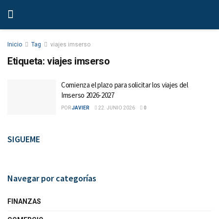
Inicio
Tag
viajes imserso
Etiqueta:
viajes imserso
Comienza el plazo para solicitar los viajes del
Imserso 2026-2027
POR
JAVIER
22. JUNIO 2026
0
SIGUEME
Navegar por categorías
FINANZAS