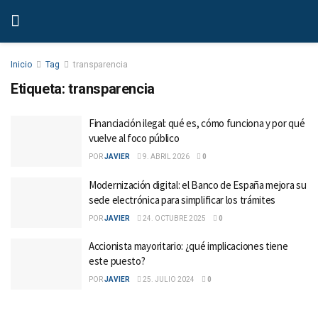
Inicio
Tag
transparencia
Etiqueta:
transparencia
Financiación ilegal: qué es, cómo funciona y por qué
vuelve al foco público
POR
JAVIER
9. ABRIL 2026
0
Modernización digital: el Banco de España mejora su
sede electrónica para simplificar los trámites
POR
JAVIER
24. OCTUBRE 2025
0
Accionista mayoritario: ¿qué implicaciones tiene
este puesto?
POR
JAVIER
25. JULIO 2024
0