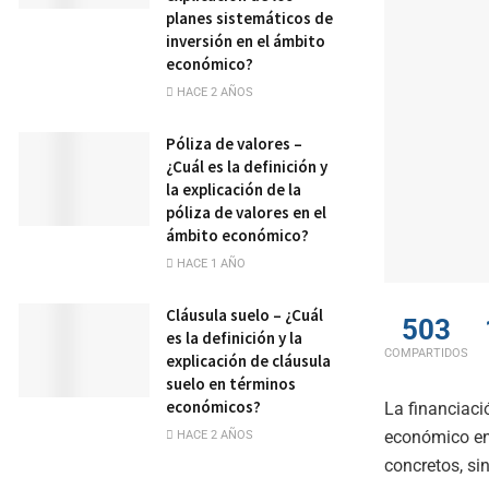
planes sistemáticos de
inversión en el ámbito
económico?
HACE 2 AÑOS
Póliza de valores –
¿Cuál es la definición y
la explicación de la
póliza de valores en el
ámbito económico?
HACE 1 AÑO
Cláusula suelo – ¿Cuál
503
es la definición y la
COMPARTIDOS
explicación de cláusula
suelo en términos
económicos?
La financiaci
económico e
HACE 2 AÑOS
concretos, si