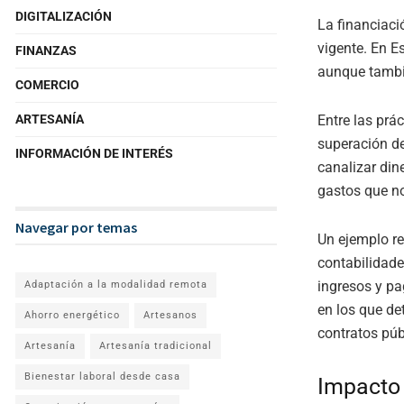
DIGITALIZACIÓN
La financiaci
vigente. En E
FINANZAS
aunque tambi
COMERCIO
ARTESANÍA
Entre las prá
superación de
INFORMACIÓN DE INTERÉS
canalizar din
gastos que no
Navegar por temas
Un ejemplo re
contabilidade
ingresos y pa
Adaptación a la modalidad remota
en los que de
Ahorro energético
Artesanos
contratos púb
Artesanía
Artesanía tradicional
Bienestar laboral desde casa
Impacto