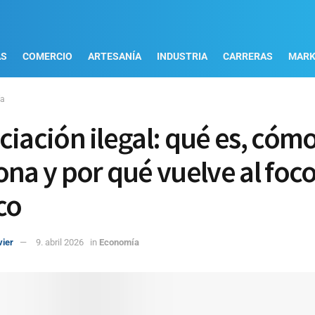
AS
COMERCIO
ARTESANÍA
INDUSTRIA
CARRERAS
MARK
ía
ciación ilegal: qué es, cóm
ona y por qué vuelve al foc
co
vier
9. abril 2026
in
Economía