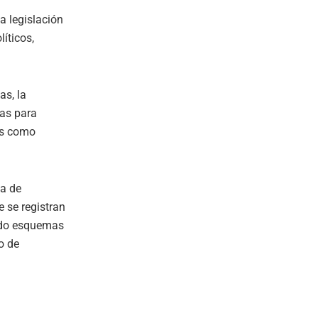
a legislación
íticos,
as, la
cas para
es como
ia de
 se registran
tado esquemas
o de