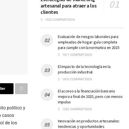
artesanal para atraer a los
clientes
1522 COMPARTIDOS
Evaluación de riesgos laborales para
empleadas de hogar: guía completa
para cumplir con la normativa en 2025
1417 COMPARTIDOS
El impacto de la tecnología en la
producción industrial
1410 COMPARTIDOS
ter
El acceso a la financiación bancaria
mejora a final de 2025, pero con menos
impulso
to político y
1352 COMPARTIDOS
lo casos
Innovación en productos artesanales:
ol de los
tendencias y oportunidades