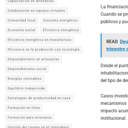
Capacitación en artesanías
La financiaci
Colaboración en equipos virtuales
Cuando se pro
Comunidad local
Consumo energético
públicos y pu
Economía social
Eficiencia energética
Eficiencia energética en manufactura
READ
Deu
trimestre 
Eficiencia en la producción con tecnología
Emprendimiento en artesanías
Desde el punt
Emprendimiento social
inhabilitacio
Energías renovables
del tipo de de
Equilibrio trabajo-vida
Casos invest
Estrategias de productividad en casa
mecanismos p
Formación en línea
impacto acumu
institucional.
Formación para artesanos
Gestión del tiempo en el teletrabajo