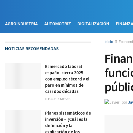
AGROINDUSTRIA
AUTOMOTRIZ
DIGITALIZACIÓN
FINANZ
Inicio
Econom
NOTICIAS RECOMENDADAS
Finan
El mercado laboral
funci
español cierra 2025
con empleo récord y el
públi
paro en mínimos de
casi dos décadas
HACE 7 MESES
por
Ja
Planes sistemáticos de
inversión – ¿Cuál es la
definición y la
explicación de los