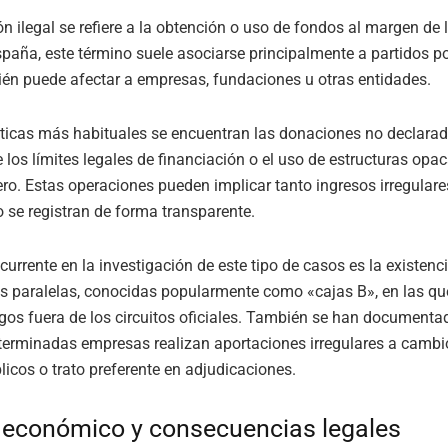
ón ilegal se refiere a la obtención o uso de fondos al margen de l
spaña, este término suele asociarse principalmente a partidos pol
én puede afectar a empresas, fundaciones u otras entidades.
cticas más habituales se encuentran las donaciones no declarad
 los límites legales de financiación o el uso de estructuras opa
ero. Estas operaciones pueden implicar tanto ingresos irregular
 se registran de forma transparente.
currente en la investigación de este tipo de casos es la existenc
s paralelas, conocidas popularmente como «cajas B», en las que
gos fuera de los circuitos oficiales. También se han documen
terminadas empresas realizan aportaciones irregulares a cambi
licos o trato preferente en adjudicaciones.
 económico y consecuencias legales