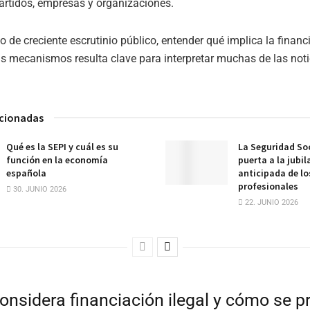
artidos, empresas y organizaciones.
o de creciente escrutinio público, entender qué implica la financi
s mecanismos resulta clave para interpretar muchas de las noti
acionadas
Qué es la SEPI y cuál es su
La Seguridad Soc
función en la economía
puerta a la jubil
española
anticipada de l
profesionales
30. JUNIO 2026
22. JUNIO 2026
onsidera financiación ilegal y cómo se 