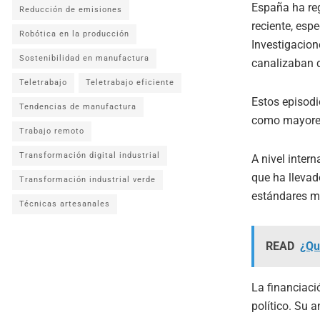
España ha reg
Reducción de emisiones
reciente, esp
Robótica en la producción
Investigacion
Sostenibilidad en manufactura
canalizaban d
Teletrabajo
Teletrabajo eficiente
Estos episodi
Tendencias de manufactura
como mayores 
Trabajo remoto
Transformación digital industrial
A nivel inter
que ha llevad
Transformación industrial verde
estándares m
Técnicas artesanales
READ
¿Qu
La financiaci
político. Su 