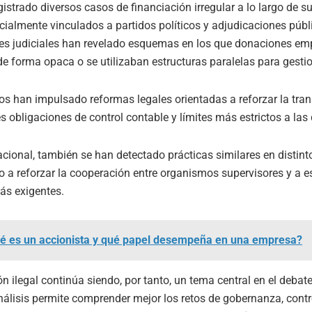
istrado diversos casos de financiación irregular a lo largo de su
ecialmente vinculados a partidos políticos y adjudicaciones públ
es judiciales han revelado esquemas en los que donaciones emp
e forma opaca o se utilizaban estructuras paralelas para gesti
os han impulsado reformas legales orientadas a reforzar la tran
obligaciones de control contable y límites más estrictos a las
nacional, también se han detectado prácticas similares en distinto
o a reforzar la cooperación entre organismos supervisores y a e
ás exigentes.
é es un accionista y qué papel desempeña en una empresa?
ón ilegal continúa siendo, por tanto, un tema central en el deba
análisis permite comprender mejor los retos de gobernanza, contr