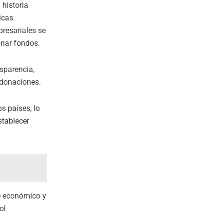
 historia
icas.
resariales se
onar fondos.
sparencia,
 donaciones.
s países, lo
stablecer
te económico y
ol