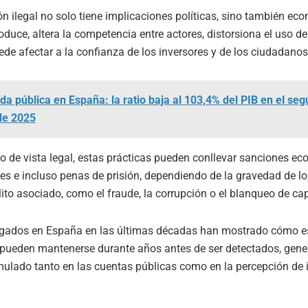
ón ilegal no solo tiene implicaciones políticas, sino también ec
duce, altera la competencia entre actores, distorsiona el uso de
ede afectar a la confianza de los inversores y de los ciudadanos
da pública en España: la ratio baja al 103,4% del PIB en el se
de 2025
o de vista legal, estas prácticas pueden conllevar sanciones e
nes e incluso penas de prisión, dependiendo de la gravedad de l
lito asociado, como el fraude, la corrupción o el blanqueo de cap
igados en España en las últimas décadas han mostrado cómo e
ueden mantenerse durante años antes de ser detectados, gen
lado tanto en las cuentas públicas como en la percepción de 