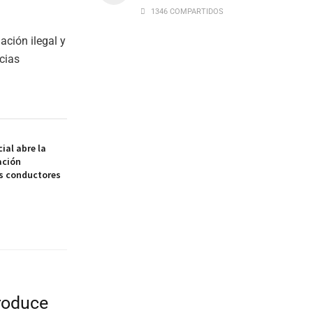
1346 COMPARTIDOS
ación ilegal y
cias
ial abre la
ación
os conductores
produce