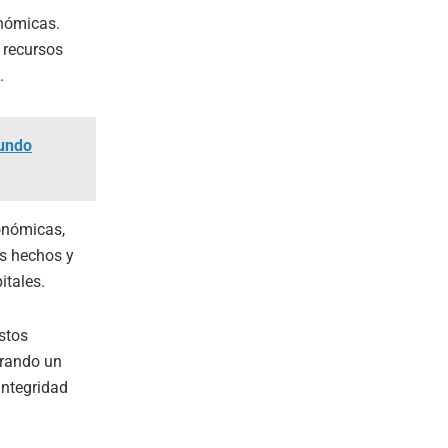
onómicas.
 recursos
.
gundo
conómicas,
os hechos y
itales.
stos
erando un
integridad