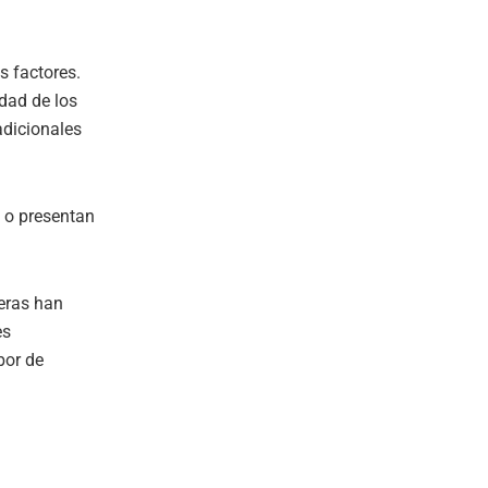
s factores.
idad de los
adicionales
 o presentan
eras han
es
bor de