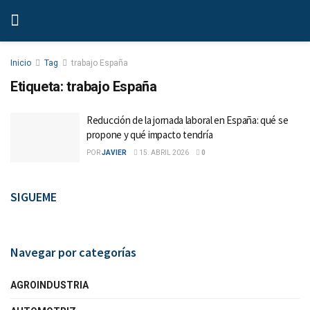
Inicio
Tag
trabajo España
Etiqueta:
trabajo España
Reducción de la jornada laboral en España: qué se
propone y qué impacto tendría
POR
JAVIER
15. ABRIL 2026
0
SIGUEME
Navegar por categorías
AGROINDUSTRIA