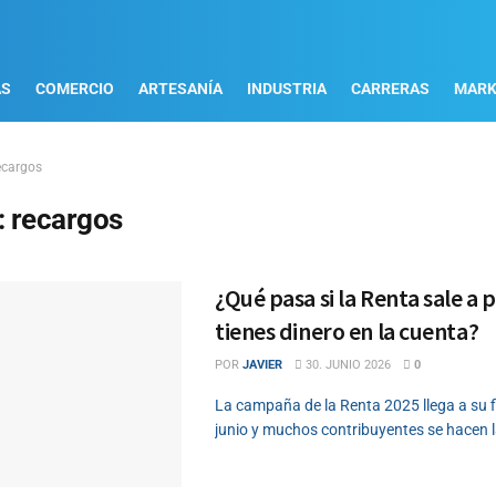
AS
COMERCIO
ARTESANÍA
INDUSTRIA
CARRERAS
MARK
ecargos
:
recargos
¿Qué pasa si la Renta sale a 
tienes dinero en la cuenta?
POR
JAVIER
30. JUNIO 2026
0
La campaña de la Renta 2025 llega a su f
junio y muchos contribuyentes se hacen la