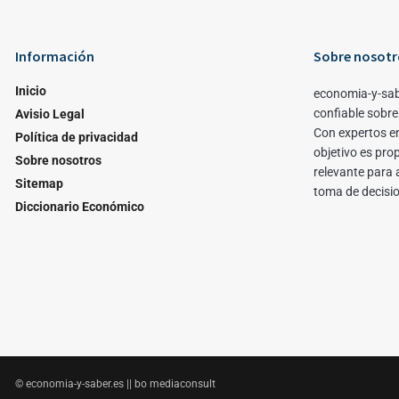
Información
Sobre nosotr
Inicio
economia-y-sab
confiable sobre
Avisio Legal
Con expertos en
Política de privacidad
objetivo es pro
Sobre nosotros
relevante para 
Sitemap
toma de decisi
Diccionario Económico
© economia-y-saber.es || bo mediaconsult