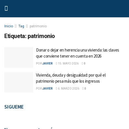
Inicio
Tag
patrimonio
Etiqueta:
patrimonio
Donar o dejar en herencia una vivienda: las claves
que conviene tener en cuenta en 2026
POR
JAVIER
15. MAYO 2026
0
Vivienda, deuda y desigualdad: por qué el
patrimonio pesa más que los ingresos
POR
JAVIER
6. MARZO 2026
0
SIGUEME