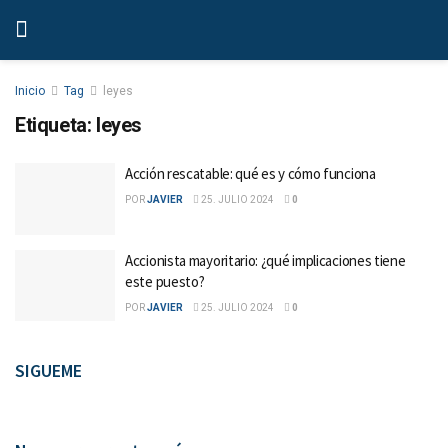
Inicio
Tag
leyes
Etiqueta:
leyes
Acción rescatable: qué es y cómo funciona
POR
JAVIER
25. JULIO 2024
0
Accionista mayoritario: ¿qué implicaciones tiene
este puesto?
POR
JAVIER
25. JULIO 2024
0
SIGUEME