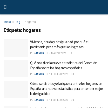
Inicio
Tag
hogares
Etiqueta:
hogares
Vivienda, deuda y desigualdad: por qué el
patrimonio pesa más que los ingresos
POR
JAVIER
6. MARZO 2026
0
Qué nos dice la nueva estadística del Banco de
España sobre los hogares españoles
POR
JAVIER
7. FEBRERO 2026
0
Cómo se distribuye la riqueza entre los hogares en
España: una nueva estadística para entender mejor
la desigualdad
POR
JAVIER
7. FEBRERO 2026
0