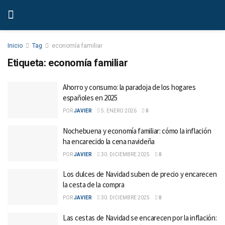
Inicio
Tag
economía familiar
Etiqueta:
economía familiar
Ahorro y consumo: la paradoja de los hogares
españoles en 2025
POR
JAVIER
5. ENERO 2026
0
Nochebuena y economía familiar: cómo la inflación
ha encarecido la cena navideña
POR
JAVIER
30. DICIEMBRE 2025
0
Los dulces de Navidad suben de precio y encarecen
la cesta de la compra
POR
JAVIER
30. DICIEMBRE 2025
0
Las cestas de Navidad se encarecen por la inflación: