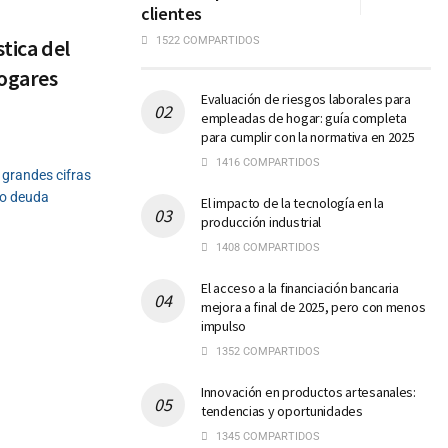
clientes
tica del
1522 COMPARTIDOS
hogares
Evaluación de riesgos laborales para
empleadas de hogar: guía completa
para cumplir con la normativa en 2025
1416 COMPARTIDOS
 grandes cifras
 o deuda
El impacto de la tecnología en la
producción industrial
1408 COMPARTIDOS
El acceso a la financiación bancaria
mejora a final de 2025, pero con menos
impulso
1352 COMPARTIDOS
Innovación en productos artesanales:
tendencias y oportunidades
1345 COMPARTIDOS