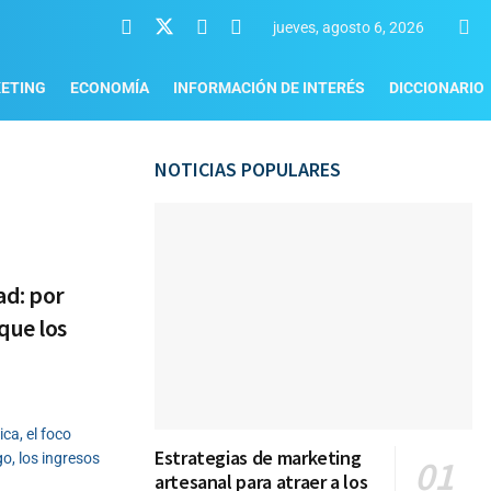
jueves, agosto 6, 2026
ETING
ECONOMÍA
INFORMACIÓN DE INTERÉS
DICCIONARIO
NOTICIAS POPULARES
ad: por
que los
a, el foco
Estrategias de marketing
o, los ingresos
artesanal para atraer a los