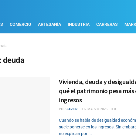
AS
COMERCIO
ARTESANÍA
INDUSTRIA
CARRERAS
MARK
euda
:
deuda
Vivienda, deuda y desiguald
qué el patrimonio pesa más 
ingresos
POR
JAVIER
6. MARZO 2026
0
Cuando se habla de desigualdad económic
suele ponerse en los ingresos. Sin embarg
no explican por ...