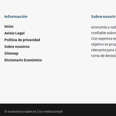
Información
Sobre nosotr
Inicio
economia-y-sab
confiable sobre
Avisio Legal
Con expertos en
Política de privacidad
objetivo es pro
Sobre nosotros
relevante para 
Sitemap
toma de decisi
Diccionario Económico
© economia-y-saber.es || bo mediaconsult