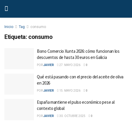
Inicio
Tag
consumo
Etiqueta:
consumo
Bono Comercio Xunta 2026: cómo funcionan los
descuentos de hasta 30 euros en Galicia
POR
JAVIER
27. MAYO 2026
0
Qué está pasando con el precio del aceite de oliva
en 2026
POR
JAVIER
15. MAYO 2026
0
España mantiene el pulso económico pese al
contexto global
POR
JAVIER
30. OCTUBRE 2025
0