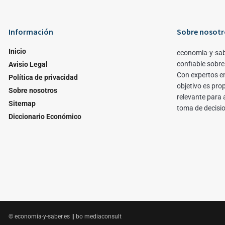
Información
Sobre nosotr
Inicio
economia-y-sab
confiable sobre
Avisio Legal
Con expertos en
Política de privacidad
objetivo es pro
Sobre nosotros
relevante para 
Sitemap
toma de decisi
Diccionario Económico
© economia-y-saber.es || bo mediaconsult