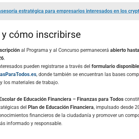
asesoría estratégica para empresarios interesados en los cryp
 y cómo inscribirse
scripción
al Programa y al Concurso permanecerá
abierto hasta
26
.
nteresados pueden registrarse a través del
formulario disponibl
zasParaTodos.es
, donde también se encuentran las bases comp
y los materiales de trabajo.
scolar de Educación Financiera – Finanzas para Todos
consti
tratégicas del
Plan de Educación Financiera
, impulsado desde 2
conocimientos financieros de la ciudadanía y promover un comp
s informado y responsable.