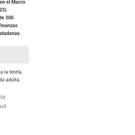
con el Marco
23)
.
de 200
finanzas
udadanas
.
 la teoría,
da adulta.
na
sus