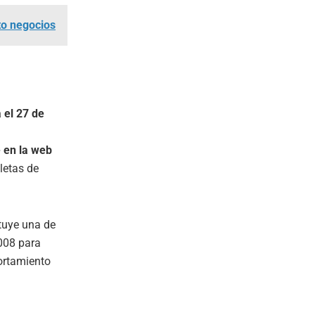
to negocios
 el 27 de
e en la web
letas de
tuye una de
008 para
ortamiento