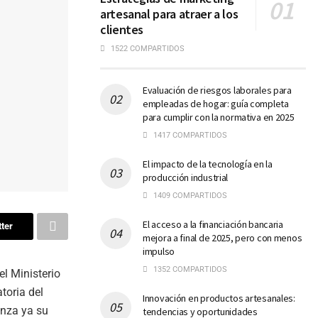
artesanal para atraer a los
clientes
1522 COMPARTIDOS
Evaluación de riesgos laborales para
empleadas de hogar: guía completa
para cumplir con la normativa en 2025
1417 COMPARTIDOS
El impacto de la tecnología en la
producción industrial
1409 COMPARTIDOS
El acceso a la financiación bancaria
ter
mejora a final de 2025, pero con menos
impulso
1352 COMPARTIDOS
l Ministerio
oria del
Innovación en productos artesanales:
anza ya su
tendencias y oportunidades