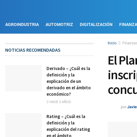
AGROINDUSTRIA
AUTOMOTRIZ
DIGITALIZACIÓN
FINANZ
Inicio
Finanza
NOTICIAS RECOMENDADAS
El Pl
Derivado – ¿Cuál es la
inscri
definición y la
explicación de un
concu
derivado en el ámbito
económico?
HACE 2 AÑOS
por
Javie
Rating – ¿Cuál es la
definición y la
explicación del rating
en el ámbito