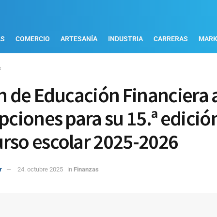
AS
COMERCIO
ARTESANÍA
INDUSTRIA
CARRERAS
MARK
s
an de Educación Financiera 
pciones para su 15.ª edición
rso escolar 2025-2026
r
24. octubre 2025
in
Finanzas