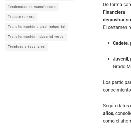
De forma com
Tendencias de manufactura
Financiera –
Trabajo remoto
demostrar su
El certamen m
Transformación digital industrial
Transformación industrial verde
Cadete
,
Técnicas artesanales
Juvenil
,
Grado M
Los participa
conocimientos
Según datos 
años
, consol
como el ahorr