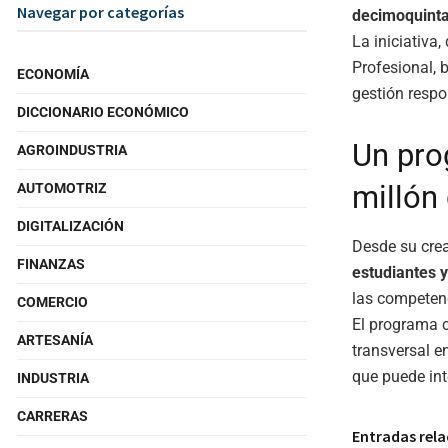
Navegar por categorías
decimoquinta
La iniciativa
Profesional,
ECONOMÍA
gestión resp
DICCIONARIO ECONÓMICO
Un pro
AGROINDUSTRIA
millón
AUTOMOTRIZ
DIGITALIZACIÓN
Desde su cre
FINANZAS
estudiantes 
las competenc
COMERCIO
El programa
ARTESANÍA
transversal e
que puede in
INDUSTRIA
CARRERAS
Entradas rel