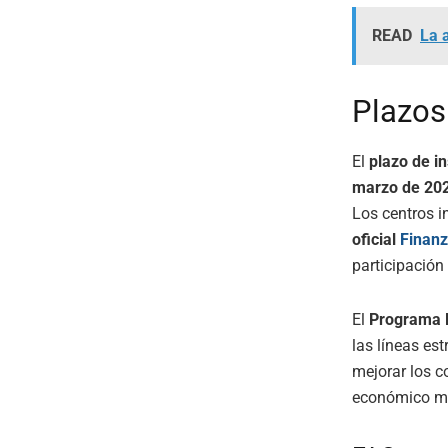
READ
La 
Plazos
El
plazo de in
marzo de 20
Los centros i
oficial
Finan
participación 
El
Programa E
las líneas es
mejorar los 
económico má