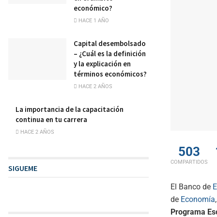
económico?
HACE 1 AÑO
Capital desembolsado
– ¿Cuál es la definición
y la explicación en
términos económicos?
HACE 2 AÑOS
La importancia de la capacitación
continua en tu carrera
HACE 2 AÑOS
503
COMPARTIDOS
SIGUEME
El Banco de
E
de
Economía
Programa Esc