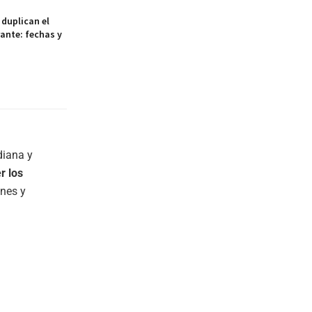
duplican el
ante: fechas y
diana y
r los
ones y