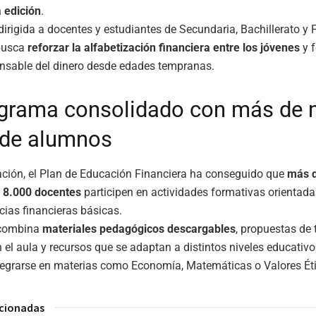
 edición
.
, dirigida a docentes y estudiantes de Secundaria, Bachillerato y
 busca
reforzar la alfabetización financiera entre los jóvenes
y f
onsable del dinero desde edades tempranas.
grama consolidado con más de 
 de alumnos
ación, el Plan de Educación Financiera ha conseguido que
más 
y 8.000 docentes
participen en actividades formativas orientada
ias financieras básicas.
 combina
materiales pedagógicos descargables
, propuestas de 
n el aula y recursos que se adaptan a distintos niveles educativ
tegrarse en materias como Economía, Matemáticas o Valores Ét
acionadas