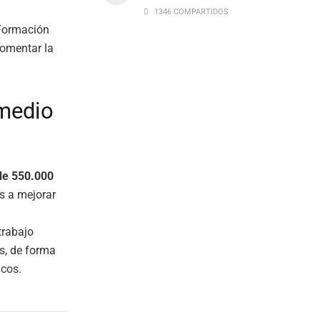
1346 COMPARTIDOS
 Formación
omentar la
medio
de 550.000
s a mejorar
trabajo
os, de forma
icos.