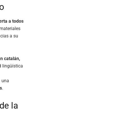
to
erta a todos
 materiales
cias a su
n catalán,
d lingüística
n una
s
.
de la