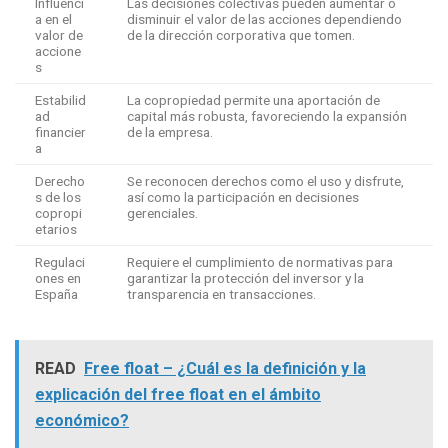
Influenci
Las decisiones colectivas pueden aumentar o
a en el
disminuir el valor de las acciones dependiendo
valor de
de la dirección corporativa que tomen.
accione
s
Estabilid
La copropiedad permite una aportación de
ad
capital más robusta, favoreciendo la expansión
financier
de la empresa.
a
Derecho
Se reconocen derechos como el uso y disfrute,
s de los
así como la participación en decisiones
copropi
gerenciales.
etarios
Regulaci
Requiere el cumplimiento de normativas para
ones en
garantizar la protección del inversor y la
España
transparencia en transacciones.
READ
Free float – ¿Cuál es la definición y la
explicación del free float en el ámbito
económico?