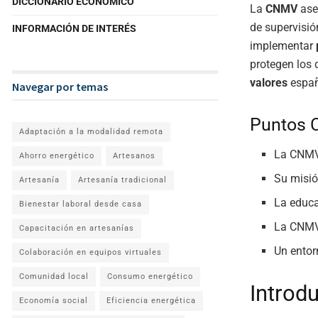
DICCIONARIO ECONÓMICO
La
CNMV
ase
de supervisió
INFORMACIÓN DE INTERÉS
implementar
protegen los 
valores
españ
Navegar por temas
Puntos 
Adaptación a la modalidad remota
La CNMV 
Ahorro energético
Artesanos
Su misió
Artesanía
Artesanía tradicional
La educa
Bienestar laboral desde casa
La CNMV 
Capacitación en artesanías
Un entor
Colaboración en equipos virtuales
Comunidad local
Consumo energético
Introd
Economía social
Eficiencia energética