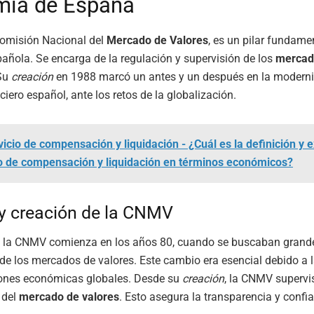
ía de España
omisión Nacional del
Mercado de Valores
, es un pilar fundame
añola. Se encarga de la regulación y supervisión de los
mercad
 Su
creación
en 1988 marcó un antes y un después en la moderni
ciero español, ante los retos de la globalización.
vicio de compensación y liquidación - ¿Cuál es la definición y e
o de compensación y liquidación en términos económicos?
 y creación de la CNMV
 la CNMV comienza en los años 80, cuando se buscaban grand
 de los mercados de valores. Este cambio era esencial debido a 
ones económicas globales. Desde su
creación
, la CNMV supervi
 del
mercado de valores
. Esto asegura la transparencia y confi