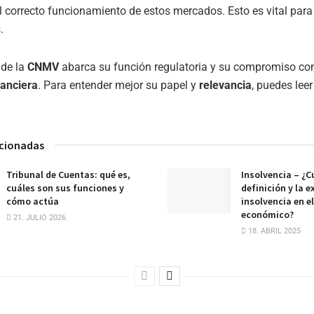
el correcto funcionamiento de estos mercados. Esto es vital para
.
de la
CNMV
abarca su función regulatoria y su compromiso con
nanciera
. Para entender mejor su papel y
relevancia
, puedes lee
acionadas
Tribunal de Cuentas: qué es,
Insolvencia – ¿Cu
cuáles son sus funciones y
definición y la e
cómo actúa
insolvencia en e
económico?
21. JULIO 2026
18. ABRIL 2025