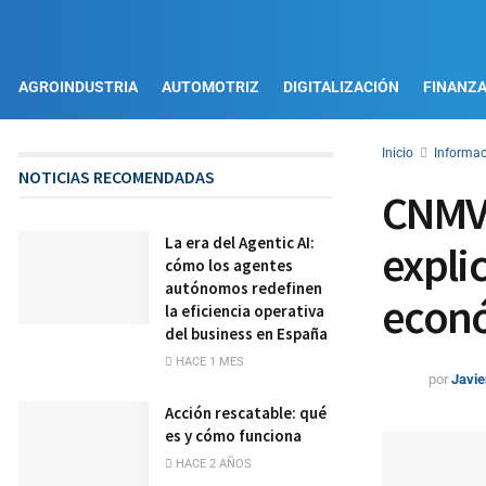
AGROINDUSTRIA
AUTOMOTRIZ
DIGITALIZACIÓN
FINANZ
Inicio
Informac
NOTICIAS RECOMENDADAS
CNMV –
La era del Agentic AI:
expli
cómo los agentes
autónomos redefinen
econ
la eficiencia operativa
del business en España
HACE 1 MES
por
Javie
Acción rescatable: qué
es y cómo funciona
HACE 2 AÑOS