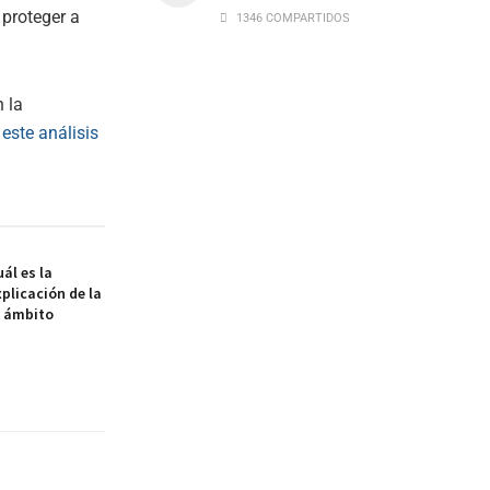
 proteger a
1346 COMPARTIDOS
 la
r
este análisis
ál es la
xplicación de la
l ámbito