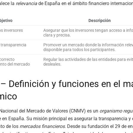
alece la
relevancia
de España en el ámbito financiero internacion
bjetivo
Descripción
os inversores
Asegurar que los inversores tengan acceso a in
clara y precisa.
 transparencia
Promover un mercado donde la información relev
disponible para todos los participantes.
correcto
Regular las actividades de las entidades para evi
nto del mercado
desleales.
 Definición y funciones en el m
mico
Nacional del Mercado de Valores (CNMV) es un
organismo regu
 en España. Su misión principal es asegurar la transparencia y e
to de los
mercados financieros
. Desde su fundación el 29 de en