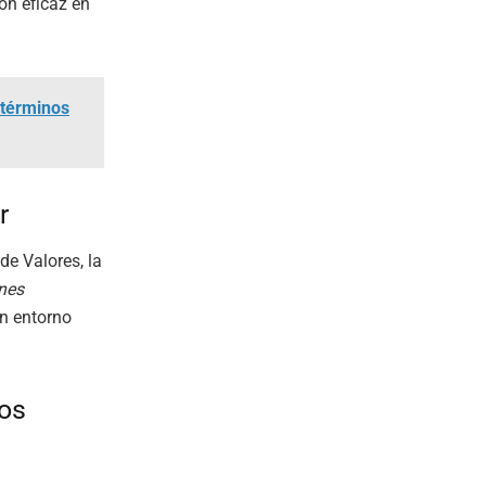
ón eficaz en
n términos
r
de Valores, la
nes
un entorno
dos