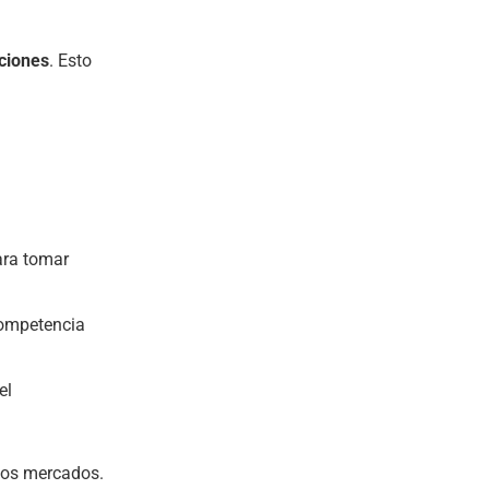
ciones
. Esto
ara tomar
competencia
el
los mercados.