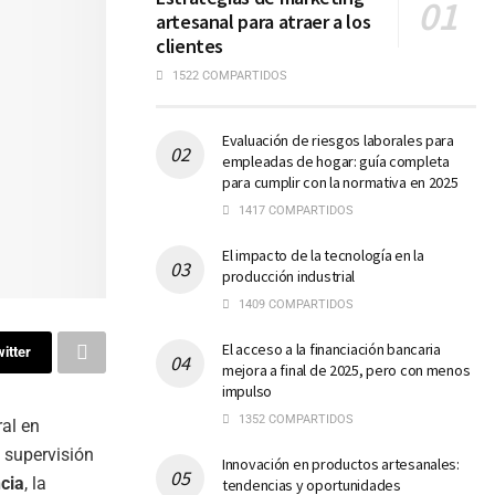
artesanal para atraer a los
clientes
1522 COMPARTIDOS
Evaluación de riesgos laborales para
empleadas de hogar: guía completa
para cumplir con la normativa en 2025
1417 COMPARTIDOS
El impacto de la tecnología en la
producción industrial
1409 COMPARTIDOS
El acceso a la financiación bancaria
itter
mejora a final de 2025, pero con menos
impulso
1352 COMPARTIDOS
ral en
a supervisión
Innovación en productos artesanales:
cia
, la
tendencias y oportunidades