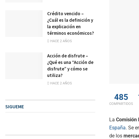
Crédito vencido –
¿Cuál es la definición y
la explicación en
términos económicos?
HACE 2 AÑOS
Acción de disfrute –
¿Qué es una “Acción de
disfrute” y cómo se
utiliza?
HACE 2 AÑOS
485
COMPARTIDOS
SIGUEME
La
Comisión 
España
. Se e
de los
mercad