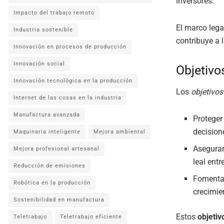
inversores.
Impacto del trabajo remoto
El marco lega
Industria sostenible
contribuye a 
Innovación en procesos de producción
Innovación social
Objetivo
Innovación tecnológica en la producción
Los
objetivos
Internet de las cosas en la industria
Manufactura avanzada
Proteger
decision
Maquinaria inteligente
Mejora ambiental
Asegurar
Mejora profesional artesanal
leal entr
Reducción de emisiones
Fomentar
Robótica en la producción
crecimie
Sostenibilidad en manufactura
Estos
objetiv
Teletrabajo
Teletrabajo eficiente