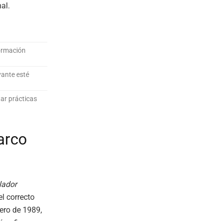
al.
formación
ante esté
tar prácticas
arco
lador
l correcto
ero de 1989,