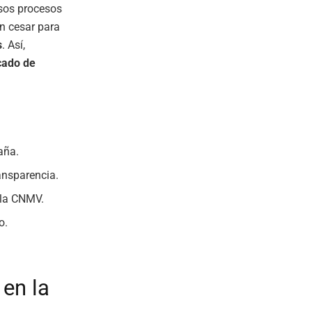
osos procesos
in cesar para
s
. Así,
ado de
aña.
ransparencia.
 la CNMV.
o.
 en la