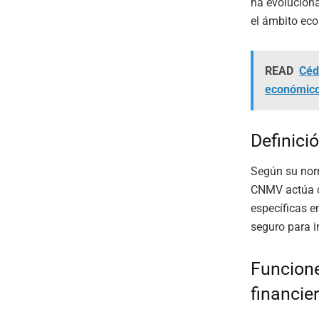
ha evoluciona
el ámbito ec
READ
Céd
económic
Definici
Según su norm
CNMV actúa c
específicas e
seguro para i
Funcione
financie