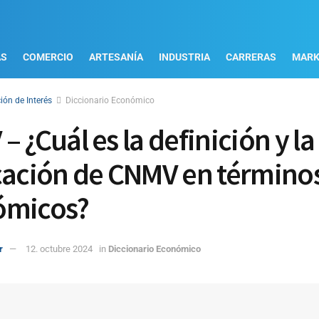
AS
COMERCIO
ARTESANÍA
INDUSTRIA
CARRERAS
MARK
ión de Interés
Diccionario Económico
 ¿Cuál es la definición y la
cación de CNMV en término
ómicos?
r
12. octubre 2024
in
Diccionario Económico