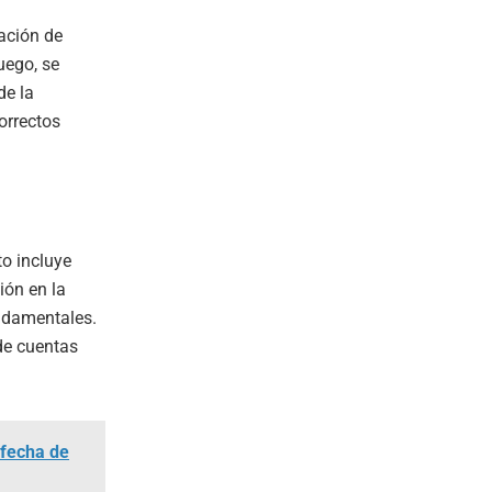
ación de
uego, se
de la
orrectos
to incluye
ión en la
undamentales.
de cuentas
 fecha de