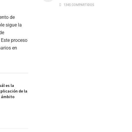
1345 COMPARTIDOS
iento de
ble sigue la
de
 Este proceso
sarios en
ál es la
xplicación de la
l ámbito