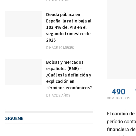
HACE 2 AÑOS
Deuda pública en
España: la ratio baja al
103,4% del PIB en el
segundo trimestre de
2025
HACE 10 MESES
Bolsas y mercados
españoles (BME) –
¿Cuál es la definición y
explicación en
términos económicos?
490
HACE 2 AÑOS
COMPARTIDOS
El
cambio de 
SIGUEME
período conta
financiera
de