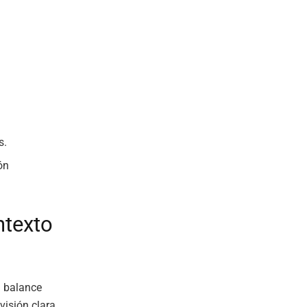
s.
ón
ntexto
l balance
visión clara