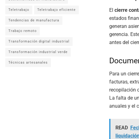
El
cierre con
Teletrabajo
Teletrabajo eficiente
estados finan
Tendencias de manufactura
generan asien
Trabajo remoto
gerencia. Est
antes del cierr
Transformación digital industrial
Transformación industrial verde
Document
Técnicas artesanales
Para un cierre
facturas, ext
recopilación 
La falta de 
anuales y el 
READ
Fech
liquidació