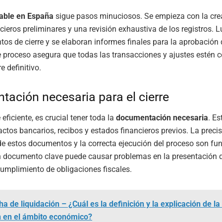
table en España
sigue pasos minuciosos. Se empieza con la cre
cieros preliminares y una revisión exhaustiva de los registros. L
tos de cierre y se elaboran informes finales para la aprobación 
e proceso asegura que todas las transacciones y ajustes estén c
e definitivo.
ación necesaria para el cierre
 eficiente, es crucial tener toda la
documentación necesaria
. Es
ractos bancarios, recibos y estados financieros previos. La precis
de estos documentos y la correcta ejecución del proceso son f
un documento clave puede causar problemas en la presentación 
cumplimiento de obligaciones fiscales.
a de liquidación – ¿Cuál es la definición y la explicación de la
n en el ámbito económico?