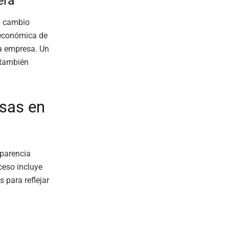
era
n cambio
 económica de
la empresa. Un
 también
sas en
sparencia
ceso incluye
 para reflejar