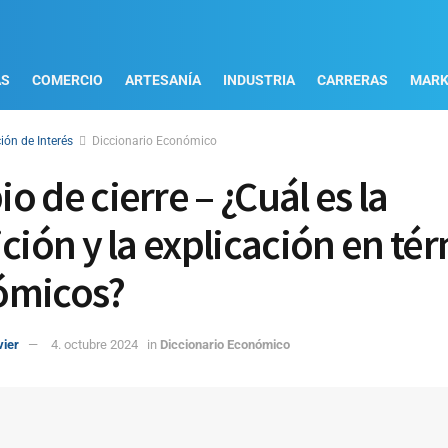
AS
COMERCIO
ARTESANÍA
INDUSTRIA
CARRERAS
MARK
ión de Interés
Diccionario Económico
o de cierre – ¿Cuál es la
ición y la explicación en té
ómicos?
vier
4. octubre 2024
in
Diccionario Económico