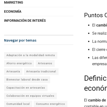
MARKETING
ECONOMÍA
Puntos 
INFORMACIÓN DE INTERÉS
El
cambi
Se reali
Navegar por temas
La norma
El cierr
Adaptación a la modalidad remota
Las difer
empresar
Ahorro energético
Artesanos
Artesanía
Artesanía tradicional
Defini
Bienestar laboral desde casa
econó
Capacitación en artesanías
Colaboración en equipos virtuales
El
cambio de 
Comunidad local
Consumo energético
contable en 