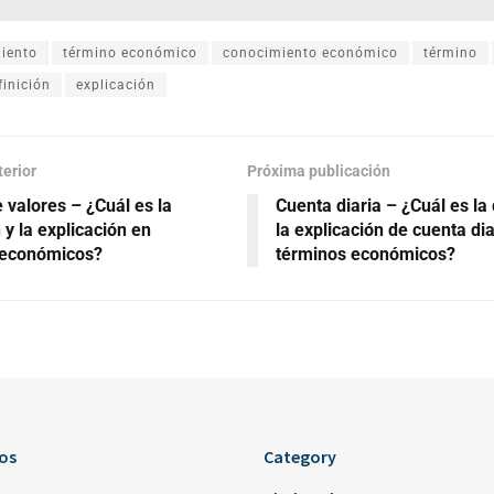
iento
término económico
conocimiento económico
término
finición
explicación
terior
Próxima publicación
 valores – ¿Cuál es la
Cuenta diaria – ¿Cuál es la 
 y la explicación en
la explicación de cuenta dia
 económicos?
términos económicos?
os
Category