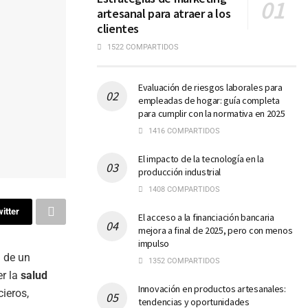
artesanal para atraer a los
clientes
1522 COMPARTIDOS
Evaluación de riesgos laborales para
empleadas de hogar: guía completa
para cumplir con la normativa en 2025
1416 COMPARTIDOS
El impacto de la tecnología en la
producción industrial
1408 COMPARTIDOS
itter
El acceso a la financiación bancaria
mejora a final de 2025, pero con menos
impulso
l de un
1352 COMPARTIDOS
er la
salud
Innovación en productos artesanales:
cieros,
tendencias y oportunidades