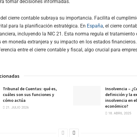
ara tomar decisiones informadas.
del cierre contable subraya su importancia. Facilita el cumplim
ital para la planificación estratégica. En
España
, el cierre conta
anciera, incluyendo la NIC 21. Esta norma regula el tratamiento 
 en moneda extranjera y su impacto en los estados financieros.
erencia entre el cierre contable y fiscal, algo crucial para empre
acionadas
Tribunal de Cuentas: qué es,
Insolvencia – ¿Cu
cuáles son sus funciones y
definición y la e
cómo actúa
insolvencia en e
económico?
21. JULIO 2026
18. ABRIL 2025