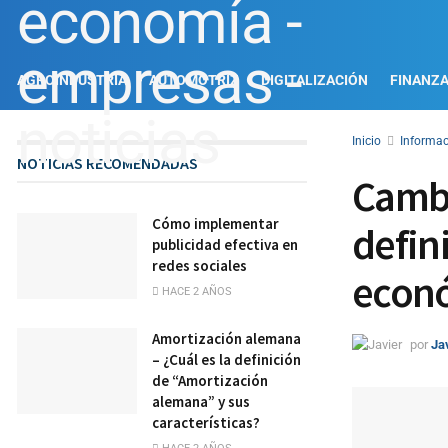
AGROINDUSTRIA
AUTOMOTRIZ
DIGITALIZACIÓN
FINANZ
Inicio
Informac
NOTICIAS RECOMENDADAS
Cambi
Cómo implementar
defin
publicidad efectiva en
redes sociales
econ
HACE 2 AÑOS
Amortización alemana
por
Ja
– ¿Cuál es la definición
de “Amortización
alemana” y sus
características?