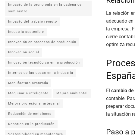
Relación
Impacto de la tecnología en la cadena de
suministro
La relación en
adecuado en l
Impacto del trabajo remoto
la empresa. F
Industria sostenible
cierre contab
Innovación en procesos de producción
optimiza recu
Innovación social
Proces
Innovación tecnológica en la producción
Españ
Internet de las cosas en la industria
Manufactura avanzada
El
cambio de 
Maquinaria inteligente
Mejora ambiental
contable. Par
Mejora profesional artesanal
preparar docu
la situación r
Reducción de emisiones
Robótica en la producción
Paso a p
Sostenibilidad en manufactura