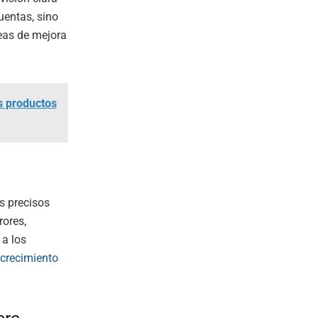
cuentas, sino
reas de mejora
os productos
s precisos
rores,
 a los
crecimiento