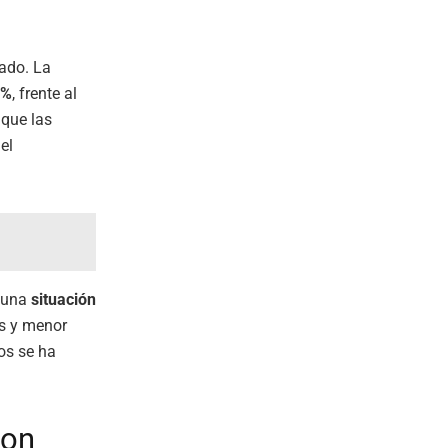
ado. La
 %
, frente al
 que las
el
n una
situación
s y menor
os se ha
con