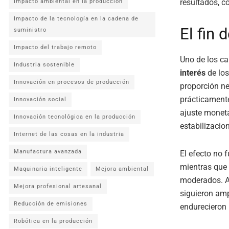
resultados, c
Impacto ambiental en la producción
Impacto de la tecnología en la cadena de
El fin 
suministro
Impacto del trabajo remoto
Uno de los ca
Industria sostenible
interés
de los
Innovación en procesos de producción
proporción ne
prácticament
Innovación social
ajuste moneta
Innovación tecnológica en la producción
estabilizacio
Internet de las cosas en la industria
Manufactura avanzada
El efecto no 
mientras que
Maquinaria inteligente
Mejora ambiental
moderados. A
Mejora profesional artesanal
siguieron amp
Reducción de emisiones
endurecieron 
Robótica en la producción