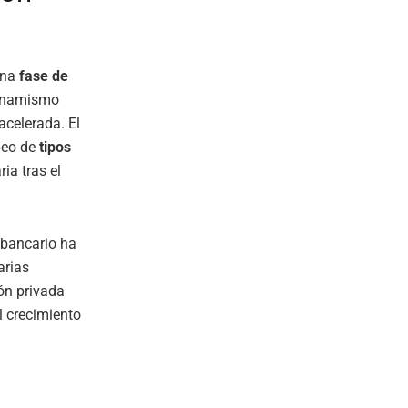
una
fase de
dinamismo
acelerada. El
opeo de
tipos
ia tras el
 bancario ha
arias
ón privada
l crecimiento