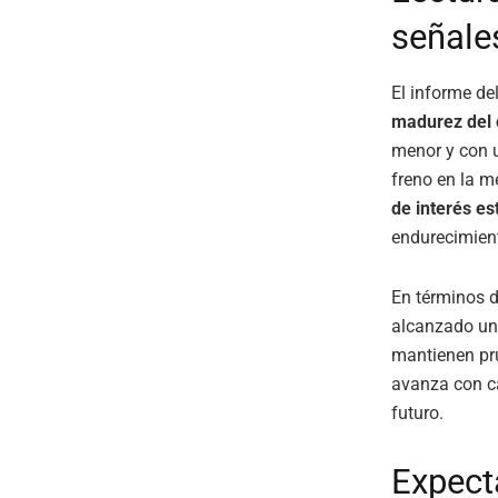
señale
El informe de
madurez del 
menor y con u
freno en la m
de interés es
endurecimient
En términos d
alcanzado u
mantienen pr
avanza con ca
futuro.
Expecta