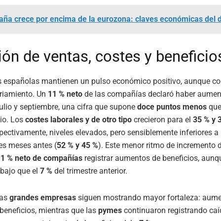
aña crece por encima de la eurozona: claves económicas del d
ión de ventas, costes y beneficio
 españolas mantienen un pulso económico positivo, aunque co
friamiento. Un
11 % neto
de las compañías declaró haber aumen
julio y septiembre, una cifra que supone
doce puntos menos
que
vio. Los
costes laborales y de otro tipo
crecieron para el
35 % y 
ectivamente, niveles elevados, pero sensiblemente inferiores a 
res meses antes (
52 % y 45 %
). Este menor ritmo de incremento 
n
1 % neto de compañías
registrar aumentos de beneficios, aunqu
bajo que el
7 %
del trimestre anterior.
las
grandes empresas
siguen mostrando mayor fortaleza: aume
eneficios, mientras que las
pymes
continuaron registrando caí