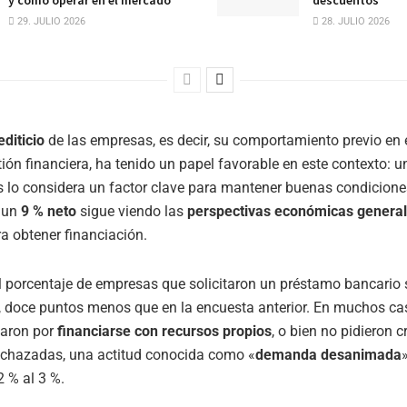
y cómo operar en el mercado
descuentos
29. JULIO 2026
28. JULIO 2026
editicio
de las empresas, es decir, su comportamiento previo en 
ión financiera, ha tenido un papel favorable en este contexto: 
 lo considera un factor clave para mantener buenas condicione
 un
9 % neto
sigue viendo las
perspectivas económicas genera
a obtener financiación.
el porcentaje de empresas que solicitaron un préstamo bancario 
, doce puntos menos que en la encuesta anterior. En muchos cas
aron por
financiarse con recursos propios
, o bien no pidieron c
rechazadas, una actitud conocida como «
demanda desanimada
 % al 3 %.