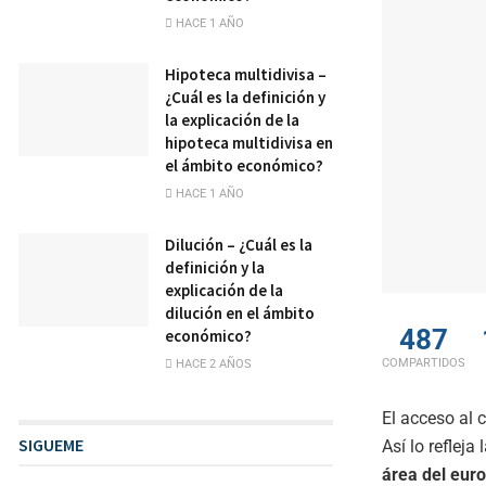
HACE 1 AÑO
Hipoteca multidivisa –
¿Cuál es la definición y
la explicación de la
hipoteca multidivisa en
el ámbito económico?
HACE 1 AÑO
Dilución – ¿Cuál es la
definición y la
explicación de la
dilución en el ámbito
487
económico?
COMPARTIDOS
HACE 2 AÑOS
El acceso al 
SIGUEME
Así lo refleja
área del eur