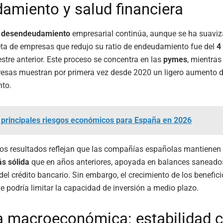
amiento y salud financiera
e
desendeudamiento
empresarial continúa, aunque se ha suaviz
ta de empresas que redujo su ratio de endeudamiento fue del
4
estre anterior. Este proceso se concentra en las
pymes
, mientras
esas muestran por primera vez desde 2020 un ligero aumento d
to.
 principales riesgos económicos para España en 2026
los resultados reflejan que las compañías españolas mantiene
s sólida
que en años anteriores, apoyada en balances saneado
el crédito bancario. Sin embargo, el crecimiento de los benefici
ue podría limitar la capacidad de inversión a medio plazo.
a macroeconómica: estabilidad 