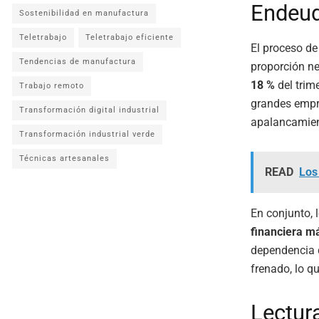
Endeud
Sostenibilidad en manufactura
Teletrabajo
Teletrabajo eficiente
El proceso d
Tendencias de manufactura
proporción ne
18 %
del trim
Trabajo remoto
grandes empr
Transformación digital industrial
apalancamien
Transformación industrial verde
Técnicas artesanales
READ
Los
En conjunto, 
financiera má
dependencia d
frenado, lo q
Lectur