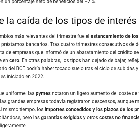
on un porcentaje neto de beneficios del
–7 %
.
de la caída de los tipos de interés
mbios más relevantes del trimestre fue el
estancamiento de los 
 préstamos bancarios. Tras cuatro trimestres consecutivos de d
ta de empresas que informó de un abaratamiento del crédito se
e en
cero
. En otras palabras, los tipos han dejado de bajar, refle
rio del BCE podría haber tocado suelo tras el ciclo de subidas y
nes iniciado en 2022.
fue uniforme: las
pymes
notaron un ligero aumento del coste de 
 las grandes empresas todavía registraron descensos, aunque 
l mismo tiempo, los
importes concedidos y los plazos de los 
liándose, pero las
garantías exigidas
y otros
costes no financi
ligeramente.