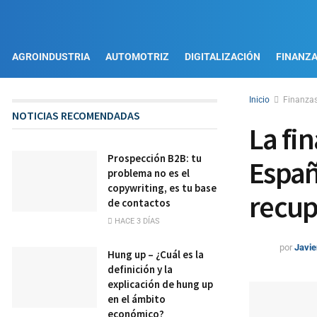
AGROINDUSTRIA
AUTOMOTRIZ
DIGITALIZACIÓN
FINANZ
Inicio
Finanza
NOTICIAS RECOMENDADAS
La fi
Prospección B2B: tu
Españ
problema no es el
copywriting, es tu base
recup
de contactos
HACE 3 DÍAS
por
Javie
Hung up – ¿Cuál es la
definición y la
explicación de hung up
en el ámbito
económico?