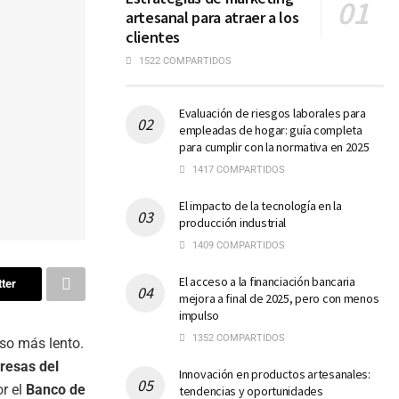
artesanal para atraer a los
clientes
1522 COMPARTIDOS
Evaluación de riesgos laborales para
empleadas de hogar: guía completa
para cumplir con la normativa en 2025
1417 COMPARTIDOS
El impacto de la tecnología en la
producción industrial
1409 COMPARTIDOS
El acceso a la financiación bancaria
ter
mejora a final de 2025, pero con menos
impulso
1352 COMPARTIDOS
so más lento.
presas del
Innovación en productos artesanales:
r el
Banco de
tendencias y oportunidades