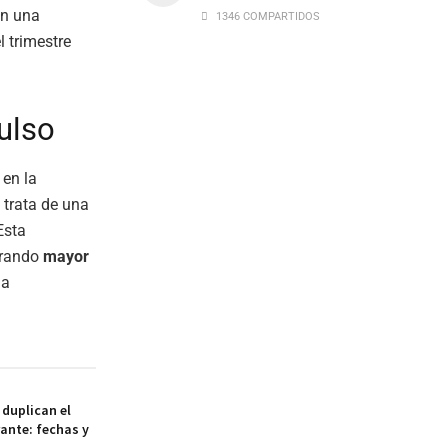
on una
1346 COMPARTIDOS
l trimestre
ulso
 en la
 trata de una
Esta
trando
mayor
ha
duplican el
ante: fechas y