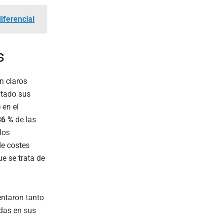
iferencial
s
n claros
tado sus
 en el
36 %
de las
los
de costes
e se trata de
ntaron tanto
das en sus