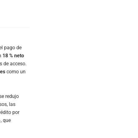
el pago de
un
18 % neto
s de acceso.
les
como un
se redujo
os, las
rédito por
», que