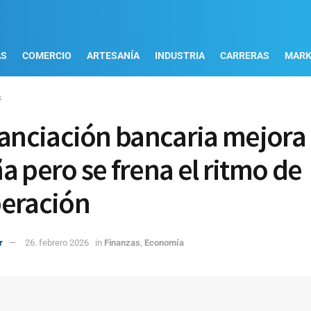
AS
COMERCIO
ARTESANÍA
INDUSTRIA
CARRERAS
MARK
s
nanciación bancaria mejora
a pero se frena el ritmo de
eración
r
26. febrero 2026
in
Finanzas
,
Economía