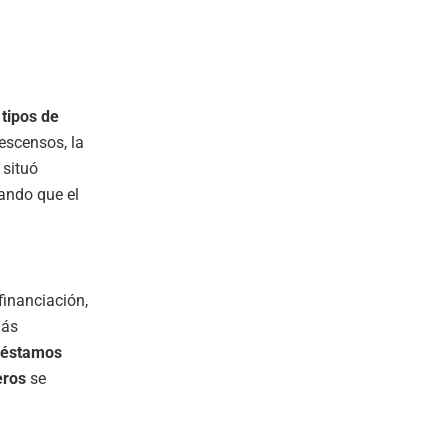
tipos de
escensos, la
 situó
jando que el
financiación,
más
préstamos
eros
se