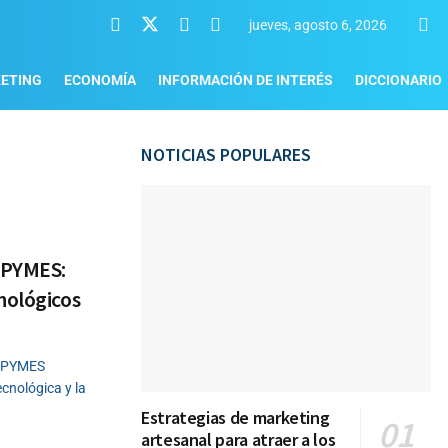
jueves, agosto 6, 2026
ETING
ECONOMÍA
INFORMACIÓN DE INTERÉS
DICCIONARIO
NOTICIAS POPULARES
a PYMES:
nológicos
l PYMES
ecnológica y la
Estrategias de marketing
artesanal para atraer a los