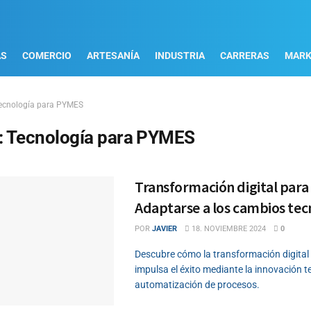
AS
COMERCIO
ARTESANÍA
INDUSTRIA
CARRERAS
MARK
ecnología para PYMES
:
Tecnología para PYMES
Transformación digital par
Adaptarse a los cambios tec
POR
JAVIER
18. NOVIEMBRE 2024
0
Descubre cómo la transformación digita
impulsa el éxito mediante la innovación t
automatización de procesos.