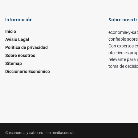
Información
Sobre nosotr
Inicio
economia-y-sab
confiable sobre
Avisio Legal
Con expertos en
Política de privacidad
objetivo es pro
Sobre nosotros
relevante para 
Sitemap
toma de decisi
Diccionario Económico
© economia-y-saber.es || bo mediaconsult