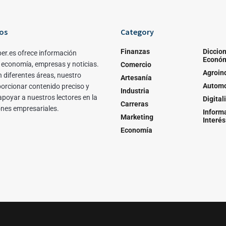
os
Category
Finanzas
Diccion
er.es ofrece información
Econó
 economía, empresas y noticias.
Comercio
Agroin
 diferentes áreas, nuestro
Artesanía
Automo
porcionar contenido preciso y
Industria
apoyar a nuestros lectores en la
Digital
Carreras
ones empresariales.
Inform
Marketing
Interés
Economía